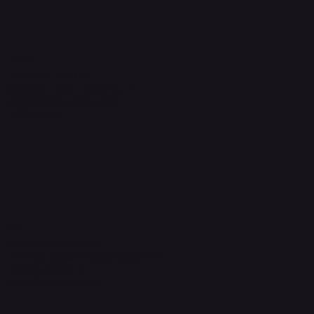
Information
プライバシーポリシー
配送方法・送料・返品について
特定商取引法に基づく表記
​お問い合わせ
​運営元
Quanta International
101-0021 東京都千代田区外神田2-3-6
成田ビル新館4F-B
sales@quanta-intl.jp