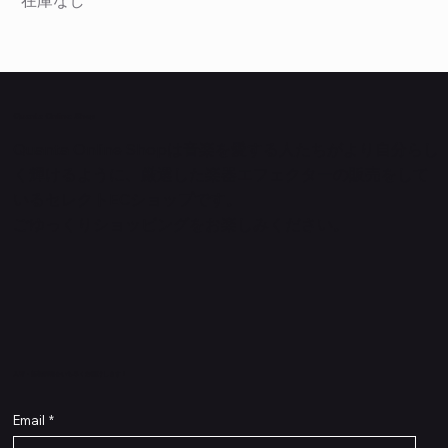
Quanta Online Shop
Quanta Online Shopは音楽を愛する人たちがより自分らし
く輝けるように、厳選した楽器エフェクターの販売をして
いるセレクトECショップです。
ごゆっくりショッピングをお楽しみください。
​入荷・新着情報をいち早くお届けします！
Email
*