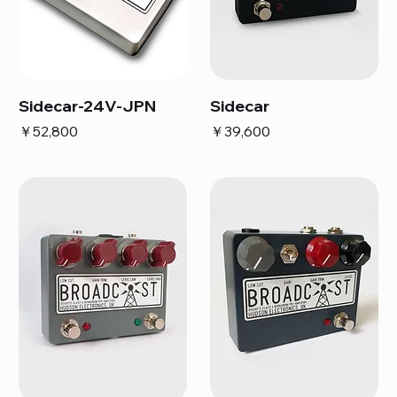
Sidecar-24V-JPN
Sidecar
価格
価格
￥52,800
￥39,600