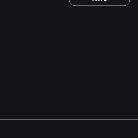
価格
￥1,980
on
​運営元
リシー
Quanta International
・返品について
101-0021 東京都千代田区外神田2-3-6
基づく表記
成田ビル新館4F-B
sales@quanta-intl.jp