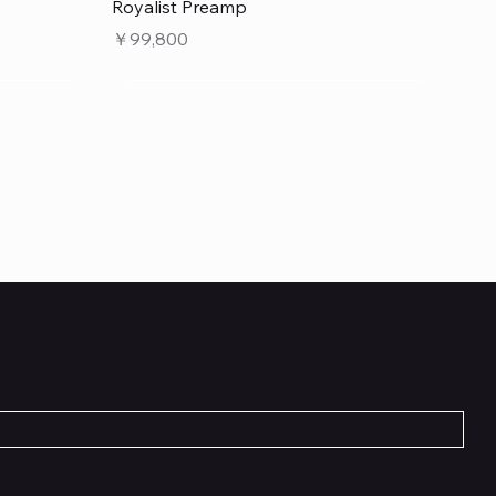
クイックビュー
Royalist Preamp
価格
￥99,800
くお届けします！
クイックビュー
クイックビュー
クイックビュー
 L6 –
 5cm
Flat TRS Cable 30cm
Scout Traditional
RockBoard Hook & Loop Tape – wide –
INE6 HX
在庫なし
2 m / 6.6 ft
価格
￥1,210
在庫なし