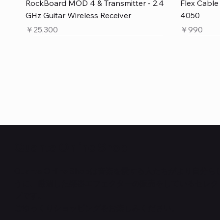
クイックビュー
RockBoard MOD 4 & Transmitter - 2.4
Flex Cabl
GHz Guitar Wireless Receiver
4050
価格
価格
￥25,300
￥990
Quanta Online Shop
Quanta Online Shopは音楽を愛する人たちがより自分
うに、厳選した楽器エフェクターの販売をしているセレク
クイックビュー
クイックビュー
クイックビュー
PedalSafe Type L6 Universal Mounting
Flat TRS Cable 15cm
RockBoard Slider Plug – Chrome
PedalSafe
Law Maker
Standard F
プです。
Plate – For LINE6 HX Stomp pedals
在庫なし
NEURAL DS
在庫なし
在庫なし
ごゆっくりショッピングをお楽しみください。
価格
￥1,100