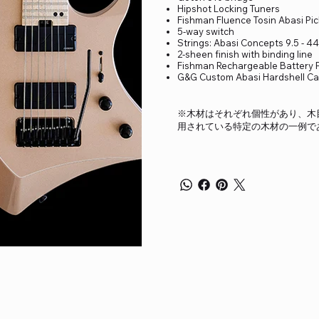
Hipshot Locking Tuners
Fishman Fluence Tosin Abasi Pi
5-way switch
Strings: Abasi Concepts 9.5 - 44
2-sheen finish with binding line
Fishman Rechargeable Battery 
G&G Custom Abasi Hardshell C
※木材はそれぞれ個性があり、木
用されている特定の木材の一例で