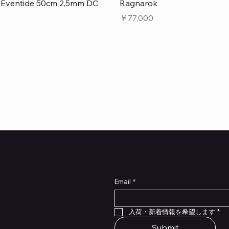
クイックビュー
クイックビュー
e Eventide 50cm 2,5mm DC
Ragnarok
価格
￥77,000
​入荷・新着情報をいち早
らしく輝けるよ
Email
*
トECショッ
クイックビュー
クイックビュー
クイックビュー
クイックビュー
クイックビュー
クイックビュー
 Type NRL RockBoard – For
 Legacy
lat Patch Cables 10cm
RockBoard QuickMount Type
Scout Legacy
Standard Flat Patch Cables
入荷・新着情報を希望します
*
P® Quad Cortex pedal
Pedal Mounting Plate for L
在庫なし
在庫なし
Stomp Pedals
Submit