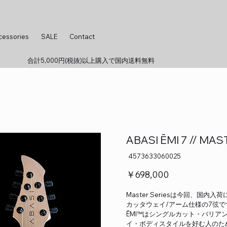
cessories
SALE
Contact
合計5,000円(税抜)以上購入で国内送料無料
ABASI ĒMI 7 // MA
SKU：
4573633060025
4573633060025
価
￥698,000
格
Master Seriesは今回、国
カッタウェイ/アーム仕様の7弦
ĒMI™はシングルカット・バリ
イ・ボディスタイルを好む人のた