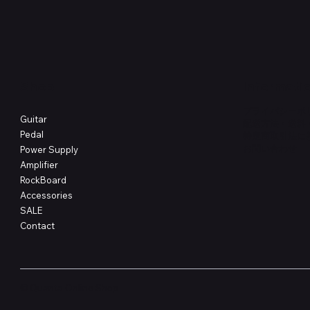
価格
価格
￥4,620
￥8,800
Shop
Informati
プライバシーポ
Guitar
配送方法・送料
Pedal
特定商取引法に
​お問い合わせ
Power Supply
Amplifier
RockBoard
Accessories
SALE
Contact
© Quanta Online Shop