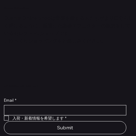
Quanta Online Shop
Quanta Online Shopは音楽を愛する人たちがより自分らし
く輝けるように、厳選した楽器エフェクターの販売をして
いるセレクトECショップです。
ごゆっくりショッピングをお楽しみください。
​入荷・新着情報をいち早くお届けします！
Email
*
Flex Cable Eventide 50cm 2,5mm DC 4050
Ragnarok
Royalist Preamp
PedalSafe Type L6 Universal Mounting Plate –
PedalSafe Type NRL RockBoard – For NEURAL
RockBoard QuickMount Type L6 – Pedal
Flat TRS Cable 30cm
Flat TRS Cable 15cm
Law Maker Legacy
Scout Legacy
Scout Traditional
RockBoard Slider Plug – Chrome
Standard Flat Patch Cables 10cm
Standard Flat Patch Cables 5cm
RockBoard Hook & Loop Tape – wide – 2 m / 6.6
For LINE6 HX Stomp pedals
DSP® Quad Cortex pedal
Mounting Plate for LINE6 HX Stomp Pedals
在庫なし
在庫なし
在庫なし
在庫なし
在庫なし
在庫なし
ft
価格
価格
価格
価格
価格
￥990
￥77,000
￥99,800
￥1,210
￥1,100
在庫なし
価格
価格
価格
￥4,620
￥8,800
￥1,980
入荷・新着情報を希望します
*
Submit