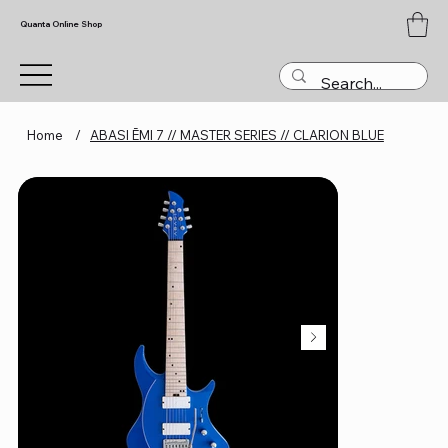
Quanta Online Shop
Home
/
ABASI ĒMI 7 // MASTER SERIES // CLARION BLUE