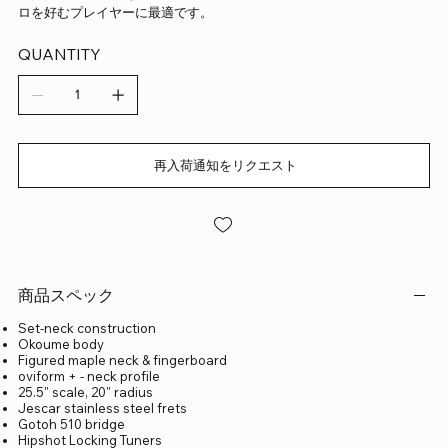
ロを好むプレイヤーに最適です。
QUANTITY
再入荷通知をリクエスト
商品スペック
Set-neck construction
Okoume body
Figured maple neck & fingerboard
oviform + - neck profile
25.5" scale, 20" radius
Jescar stainless steel frets
Gotoh 510 bridge
Hipshot Locking Tuners