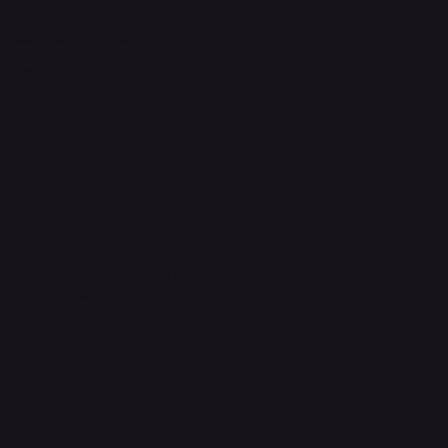
プライバシーポリシー
配送方法・送料・返品について
特定商取引法に基づく表記
​お問い合わせ
​運営元
Quanta International
101-0021 東京都千代田区外神田2-3-6
成田ビル新館4F-B
sales@quanta-intl.jp