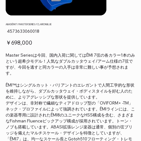
ABASI ĒMI 7 // MASTER SERIES // CLARION BLUE
SKU：
4573633060018
4573633060018
価
￥698,000
格
Master Seriesは今回、国内入荷に関してはĒMI 7弦の各カラー1本のみ
という超希少モデル！人気なダブルカッタウェイ/アーム仕様の7弦で
すが、今回を逃すと同カラーの入手は非常に難しい事が予想されま
す。
ĒMI™はシングルカット・バリアントのエレガントで人間工学的な形状
を維持しながら、ダブルカッタウェイ・ボディスタイルを好む人のた
めに、よりアグレッシブな形状を提供しています。
デザインは、非対称で繊細なティアドロップ型の「OVIFORM+ -TM」
ネック・プロファイルによって強調されています。ĒMIラインには、こ
の楽器専用に設計されたĒMI8のユニークなHSS構成を含む、さまざま
なFishman Fluenceピックアップ構成が採用されています。トーン・
ノブも搭載しています。ABASI拡張レンジ楽器は通常、個別の弦ブリ
ッジを備えたマルチスケール・デザインを特徴としていますが、
「ĒMI7」は、均一なスケール長とGotoh510フローティング・トレモ