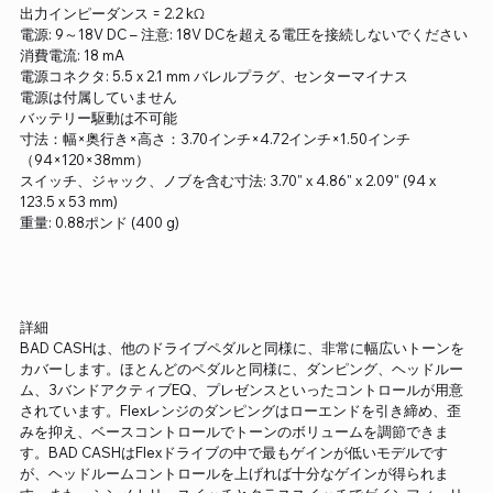
出力インピーダンス = 2.2 kΩ
電源: 9～18V DC – 注意: 18V DCを超える電圧を接続しないでください
消費電流: 18 mA
電源コネクタ: 5.5 x 2.1 mm バレルプラグ、センターマイナス
電源は付属していません
バッテリー駆動は不可能
寸法：幅×奥行き×高さ：3.70インチ×4.72インチ×1.50インチ
（94×120×38mm）
スイッチ、ジャック、ノブを含む寸法: 3.70" x 4.86" x 2.09" (94 x
123.5 x 53 mm)
重量: 0.88ポンド (400 g)
詳細
BAD CASHは、他のドライブペダルと同様に、非常に幅広いトーンを
カバーします。ほとんどのペダルと同様に、ダンピング、ヘッドルー
ム、3バンドアクティブEQ、プレゼンスといったコントロールが用意
されています。Flexレンジのダンピングはローエンドを引き締め、歪
みを抑え、ベースコントロールでトーンのボリュームを調節できま
す。BAD CASHはFlexドライブの中で最もゲインが低いモデルです
が、ヘッドルームコントロールを上げれば十分なゲインが得られま