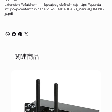
extension://efaidnbmnnnibpcajpcglclefindmkaj/https://quanta-
intl.jp/wp-content/uploads/2026/04/BADCASH_Manual_ONLINE-
jp.pdf
関連商品