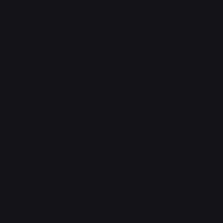
​運営元
Quanta International
101-0021 東京都千代田区外神田2-3-6
成田ビル新館4F-B
sales@quanta-intl.jp
Socials
TikTok
Instagram
X
YouTube