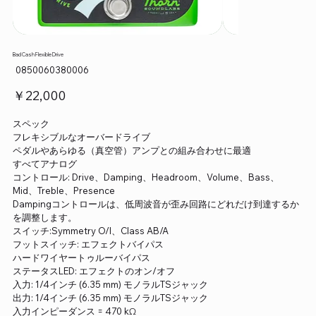
Bad Cash Flexible Drive
SKU：
0850060380006
0850060380006
価
￥22,000
格
スペック
フレキシブルなオーバードライブ
ペダルやあらゆる（真空管）アンプとの組み合わせに最適
すべてアナログ
コントロール: Drive、Damping、Headroom、Volume、Bass、
Mid、Treble、Presence
Dampingコントロールは、低周波音が歪み回路にどれだけ到達するか
を調整します。
スイッチ:Symmetry O/I、Class AB/A
フットスイッチ: エフェクトバイパス
ハードワイヤートゥルーバイパス
ステータスLED: エフェクトのオン/オフ
入力: 1/4インチ (6.35 mm) モノラルTSジャック
出力: 1/4インチ (6.35 mm) モノラルTSジャック
入力インピーダンス = 470 kΩ