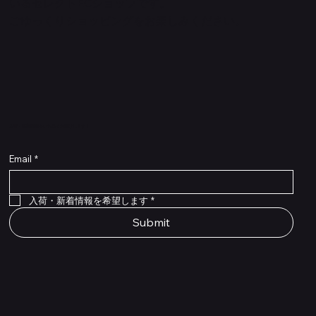
いるセレクトECショップです。
ごゆっくりショッピングをお楽しみください。
​入荷・新着情報をいち早くお届けします！
Email
*
Flex Cable Eventide 50cm 2,5mm DC 4050
Ragnarok
Royalist Preamp
PedalSafe Type L6 Universal Mounting Plate –
PedalSafe Type NRL RockBoard – For NEURAL
RockBoard QuickMount Type L6 – Pedal
Flat TRS Cable 30cm
Flat TRS Cable 15cm
Law Maker Legacy
Scout Legacy
Scout Traditional
RockBoard Slider Plug – Chrome
Standard Flat Patch Cables 10cm
Standard Flat Patch Cables 5cm
RockBoard Hook & Loop Tape – wide – 2 m / 6.6
For LINE6 HX Stomp pedals
DSP® Quad Cortex pedal
Mounting Plate for LINE6 HX Stomp Pedals
在庫なし
在庫なし
在庫なし
在庫なし
在庫なし
在庫なし
ft
価格
価格
価格
価格
価格
￥990
￥77,000
￥99,800
￥1,210
￥1,100
在庫なし
価格
価格
価格
￥4,620
￥8,800
￥1,980
入荷・新着情報を希望します
*
Submit