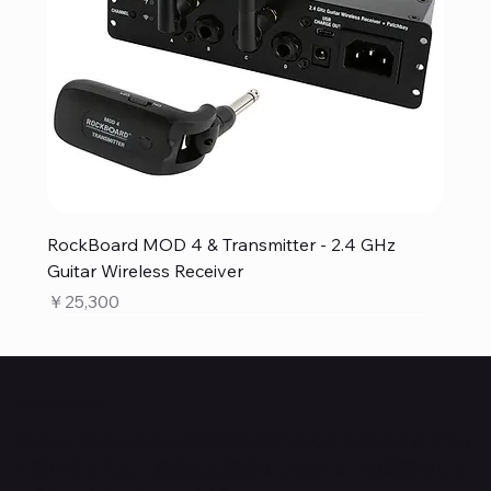
RockBoard MOD 4 & Transmitter - 2.4 GHz
Guitar Wireless Receiver
価格
￥25,300
Quanta Online Shop
Quanta Online Shopは音楽を愛する人たちがより自分らし
く輝けるように、厳選した楽器エフェクターの販売をして