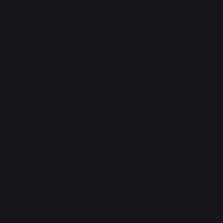
配送方法・送料・返品について
特定商取引法に基づく表記
​お問い合わせ
​運営元
Quanta International
101-0021 東京都千代田区外神田2-3-6
成田ビル新館4F-B
sales@quanta-intl.jp
Socials