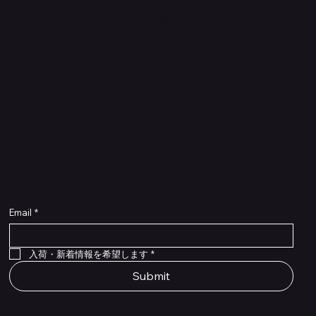
Quanta Online Shopは音楽を愛する人たちがより自分らし
く輝けるように、厳選した楽器エフェクターの販売をして
いるセレクトECショップです。
ごゆっくりショッピングをお楽しみください。
​入荷・新着情報をいち早くお届けします！
Email
*
Flex Cable Eventide 50cm 2,5mm DC 4050
Ragnarok
Royalist Preamp
PedalSafe Type L6 Universal Mounting Plate –
PedalSafe Type NRL RockBoard – For NEURAL
RockBoard QuickMount Type L6 – Pedal
Flat TRS Cable 30cm
Flat TRS Cable 15cm
Law Maker Legacy
Scout Legacy
Scout Traditional
RockBoard Slider Plug – Chrome
Standard Flat Patch Cables 10cm
Standard Flat Patch Cables 5cm
RockBoard Hook & Loop Tape – wide – 2 m / 6.6
For LINE6 HX Stomp pedals
DSP® Quad Cortex pedal
Mounting Plate for LINE6 HX Stomp Pedals
在庫なし
在庫なし
在庫なし
在庫なし
在庫なし
在庫なし
ft
価格
価格
価格
価格
価格
￥990
￥77,000
￥99,800
￥1,210
￥1,100
在庫なし
価格
価格
価格
￥4,620
￥8,800
￥1,980
入荷・新着情報を希望します
*
Submit