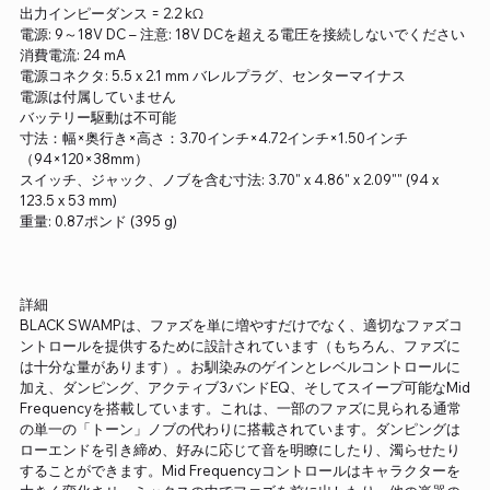
出力インピーダンス = 2.2 kΩ
電源: 9～18V DC – 注意: 18V DCを超える電圧を接続しないでください
消費電流: 24 mA
電源コネクタ: 5.5 x 2.1 mm バレルプラグ、センターマイナス
電源は付属していません
バッテリー駆動は不可能
寸法：幅×奥行き×高さ：3.70インチ×4.72インチ×1.50インチ
（94×120×38mm）
スイッチ、ジャック、ノブを含む寸法: 3.70" x 4.86" x 2.09"" (94 x
123.5 x 53 mm)
重量: 0.87ポンド (395 g)
詳細
BLACK SWAMPは、ファズを単に増やすだけでなく、適切なファズコ
ントロールを提供するために設計されています（もちろん、ファズに
は十分な量があります）。お馴染みのゲインとレベルコントロールに
加え、ダンピング、アクティブ3バンドEQ、そしてスイープ可能なMid
Frequencyを搭載しています。これは、一部のファズに見られる通常
の単一の「トーン」ノブの代わりに搭載されています。ダンピングは
ローエンドを引き締め、好みに応じて音を明瞭にしたり、濁らせたり
することができます。Mid Frequencyコントロールはキャラクターを