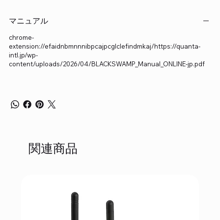
マニュアル
chrome-
extension://efaidnbmnnnibpcajpcglclefindmkaj/https://quanta-
intl.jp/wp-
content/uploads/2026/04/BLACKSWAMP_Manual_ONLINE-jp.pdf
関連商品