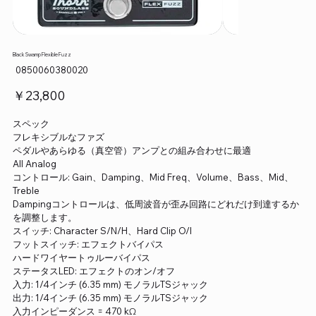
Black Swamp Flexible Fuzz
SKU：
0850060380020
0850060380020
価
￥23,800
格
スペック
フレキシブルなファズ
ペダルやあらゆる（真空管）アンプとの組み合わせに最適
All Analog
コントロール: Gain、Damping、Mid Freq、Volume、Bass、Mid、
Treble
Dampingコントロールは、低周波音が歪み回路にどれだけ到達するか
を調整します。
スイッチ: Character S/N/H、Hard Clip O/I
フットスイッチ: エフェクトバイパス
ハードワイヤートゥルーバイパス
ステータスLED: エフェクトのオン/オフ
入力: 1/4インチ (6.35 mm) モノラルTSジャック
出力: 1/4インチ (6.35 mm) モノラルTSジャック
入力インピーダンス = 470 kΩ