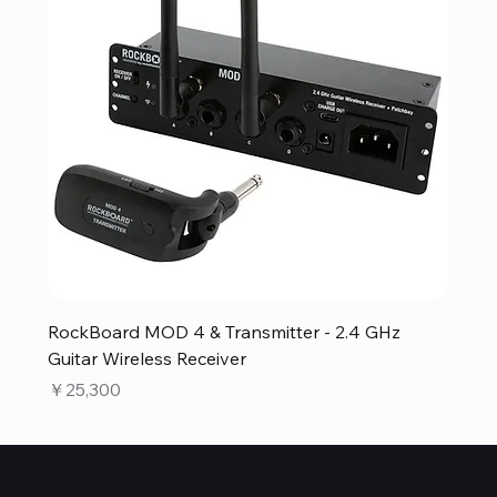
RockBoard MOD 4 & Transmitter - 2.4 GHz
Guitar Wireless Receiver
価格
￥25,300
Quanta Online Shop