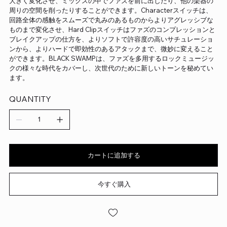
大きく変化させ、ミックスの中でファズを前に出したり、他の楽器の
周りの空間を削ったりすることができます。Characterスイッチは、
回路全体の感触をスムーズで丸みのあるものからよりアグレッシブな
ものまで変化させ、Hard Clipスイッチはファズのコンプレッションと
ブレイクアップの仕方を、よりソフトで許容度の高いサチュレーショ
ンから、よりハードで即効性のあるアタックまで、微妙に変えること
ができます。BLACK SWAMPは、ファズを多用するロックミュージッ
クの様々な時代をカバーし、次世代のために新しいトーンを秘めてい
ます。
QUANTITY
カートに追加する
今すぐ購入