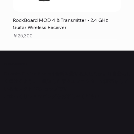
RockBoard MOD 4 & Transmitter - 2.4 GHz
Guitar Wireless Receiver
価格
￥25,300
Quanta Online Shop
Quanta Online Shopは音楽を愛する人たちがより自分らし
く輝けるように、厳選した楽器エフェクターの販売をして
いるセレクトECショップです。
ごゆっくりショッピングをお楽しみください。