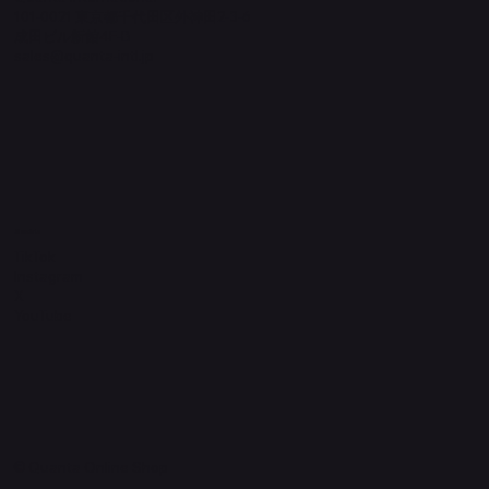
101-0021 東京都千代田区外神田2-3-6
成田ビル新館4F-B
sales@quanta-intl.jp
Socials
TikTok
Instagram
X
YouTube
© Quanta Online Shop