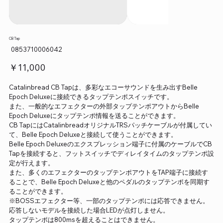
CB Tap
SKU：
0853710006042
0853710006042
価
￥11,000
格
Catalinbread CB Tapは、多彩なエコーサウンドを生み出すBelle
Epoch Deluxeに接続できるタップテンポスイッチです。
また、一般的なエフェクターの外部タップテンポアウトからBelle
Epoch Deluxeにタップテンポ情報を送ることができます。
CB TapにはCatalinbreadオリジナルTRSパッチケーブルが付属してい
て、Belle Epoch Deluxeと接続して使うことができます。
Belle Epoch Deluxeのエクスプレッション端子に付属のケーブルでCB
Tapを接続すると、フットスイッチでディレイタイムのタップテンポ設
定が行えます。
また、多くのエフェクターのタップテンポアウトをTAP端子に接続す
ることで、Belle Epoch Deluxeと他のペダルのタップテンポを同期す
ることができます。
※BOSSエフェクター等、一部のタップテンポには応答できません。
応答しないモデルを接続した場合LEDが点灯しません。
タップテンポは800msを超えることはできません。