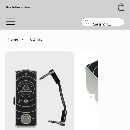
Quanta Online Shop
Home
/
CB Tap