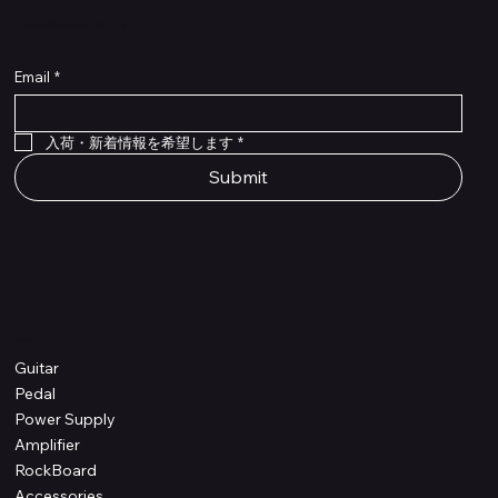
​入荷・新着情報をいち早くお届けします！
Email
*
Flex Cable Eventide 50cm 2,5mm DC 4050
Ragnarok
Royalist Preamp
PedalSafe Type L6 Universal Mounting Plate –
PedalSafe Type NRL RockBoard – For NEURAL
RockBoard QuickMount Type L6 – Pedal
Flat TRS Cable 30cm
Flat TRS Cable 15cm
Law Maker Legacy
Scout Legacy
Scout Traditional
RockBoard Slider Plug – Chrome
Standard Flat Patch Cables 10cm
Standard Flat Patch Cables 5cm
RockBoard Hook & Loop Tape – wide – 2 m / 6.6
For LINE6 HX Stomp pedals
DSP® Quad Cortex pedal
Mounting Plate for LINE6 HX Stomp Pedals
在庫なし
在庫なし
在庫なし
在庫なし
在庫なし
在庫なし
ft
価格
価格
価格
価格
価格
￥990
￥77,000
￥99,800
￥1,210
￥1,100
在庫なし
価格
価格
価格
￥4,620
￥8,800
￥1,980
入荷・新着情報を希望します
*
Submit
Shop
Guitar
Pedal
Power Supply
Amplifier
RockBoard
Accessories