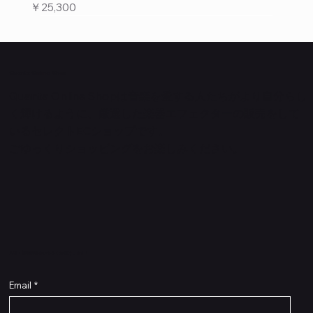
価格
￥25,300
Quanta Online Shop
Quanta Online Shopは音楽を愛する人たちがより自分らし
く輝けるように、厳選した楽器エフェクターの販売をして
いるセレクトECショップです。
ごゆっくりショッピングをお楽しみください。
​入荷・新着情報をいち早くお届けします！
Email
*
Flex Cable Eventide 50cm 2,5mm DC 4050
Ragnarok
Royalist Preamp
PedalSafe Type L6 Universal Mounting Plate –
PedalSafe Type NRL RockBoard – For NEURAL
RockBoard QuickMount Type L6 – Pedal
Flat TRS Cable 30cm
Flat TRS Cable 15cm
Law Maker Legacy
Scout Legacy
Scout Traditional
RockBoard Slider Plug – Chrome
Standard Flat Patch Cables 10cm
Standard Flat Patch Cables 5cm
RockBoard Hook & Loop Tape – wide – 2 m / 6.6
For LINE6 HX Stomp pedals
DSP® Quad Cortex pedal
Mounting Plate for LINE6 HX Stomp Pedals
在庫なし
在庫なし
在庫なし
在庫なし
在庫なし
在庫なし
ft
価格
価格
価格
価格
価格
￥990
￥77,000
￥99,800
￥1,210
￥1,100