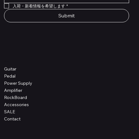
在庫なし
価格
価格
価格
￥4,620
￥8,800
￥1,980
入荷・新着情報を希望します
*
Submit
Shop
Guitar
Pedal
Power Supply
Amplifier
RockBoard
Accessories
SALE
Contact