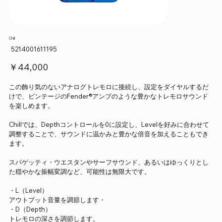
Chill
SKU：
5214001611195
5214001611195
価
￥44,000
格
この飾り気のないアナログトレモロに接続し、設定をダイヤルするだ
けで、ビンテージのFender®アンプのような豊かなトレモロサウンド
を楽しめます。
Chillでは、Depthコントロールを0に設定し、Levelを好みに合わせて
調整することで、サウンドに温かみと豊かな倍音を加えることもでき
ます。
スパゲッティ・ウエスタンやサーフサウンド、あるいはゆっくりとし
た穏やかな振幅変調など、可能性は無限大です。
・L（Level）
アウトプット音量を調節します・
・D（Depth）
トレモロの深さを調節します。