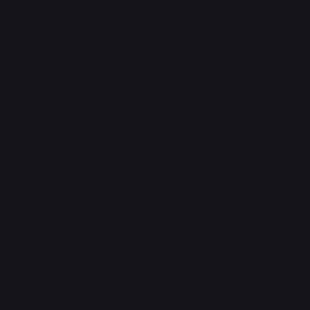
Information
プライバシーポリシー
配送方法・送料・返品について
特定商取引法に基づく表記
​お問い合わせ
​運営元
Quanta International
101-0021 東京都千代田区外神田2-3-6
成田ビル新館4F-B
sales@quanta-intl.jp