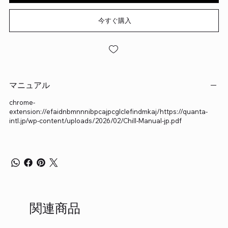
今すぐ購入
マニュアル
chrome-
extension://efaidnbmnnnibpcajpcglclefindmkaj/https://quanta-
intl.jp/wp-content/uploads/2026/02/Chill-Manual-jp.pdf
関連商品