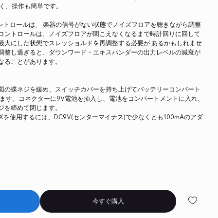
やすく、操作も簡単です。
ルドコントロールは、 楽器の信号がない状態でノイズフロアを聴きながら調整
コントロールは、ノイズフロアが聞こえなくなるまで時計回りに回して
最大にした状態でスレッショルドを再調整する必要が あるかもしれませ
調整し過ぎると、ダウンワード・エキスパンダーの出力レベルの減衰が
なることがあります。
図の蝶ネジを緩め、スイッチカバーを持ち上げてバッテリーコンパート
します。コネクターに9V電池を挿入し、電池をコンパートメントに入れ、
ジを締めて閉じます。
r Xを使用するには、DC9V(センターマイナス)で少なくとも100mAのアダ
今すぐ購入