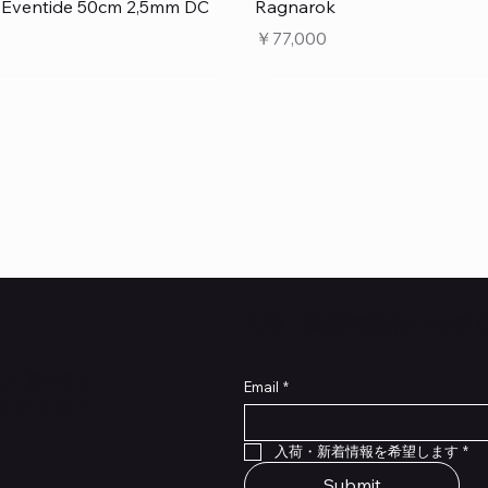
クイックビュー
クイックビュー
e Eventide 50cm 2,5mm DC
Ragnarok
価格
￥77,000
​入荷・新着情報をいち早
らしく輝けるよ
Email
*
トECショッ
クイックビュー
クイックビュー
クイックビュー
クイックビュー
クイックビュー
クイックビュー
 Type NRL RockBoard – For
 Legacy
lat Patch Cables 10cm
RockBoard QuickMount Type
Scout Legacy
Standard Flat Patch Cables
入荷・新着情報を希望します
*
P® Quad Cortex pedal
Pedal Mounting Plate for L
在庫なし
在庫なし
Stomp Pedals
Submit