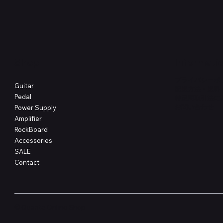
価格
価格
￥4,620
￥8,800
Shop
Informati
プライバシーポ
Guitar
配送方法・送料
Pedal
特定商取引法に
​お問い合わせ
Power Supply
Amplifier
RockBoard
Accessories
SALE
Contact
© Quanta Online Shop