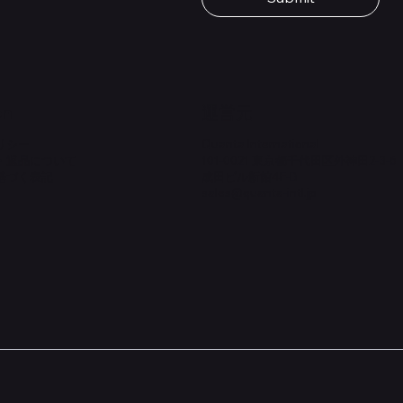
価格
￥1,980
on
​運営元
リシー
Quanta International
・返品について
101-0021 東京都千代田区外神田2-3-6
基づく表記
成田ビル新館4F-B
sales@quanta-intl.jp