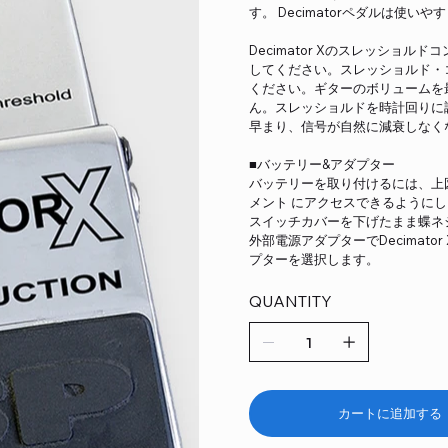
す。 Decimatorペダルは使い
Decimator Xのスレッショ
してください。スレッショルド・
ください。ギターのボリュームを
ん。スレッショルドを時計回りに
早まり、信号が自然に減衰しなく
■バッテリー&アダプター
バッテリーを取り付けるには、上
メント にアクセスできるように
スイッチカバーを下げたまま蝶ネ
外部電源アダプターでDecimato
プターを選択します。
QUANTITY
カートに追加する