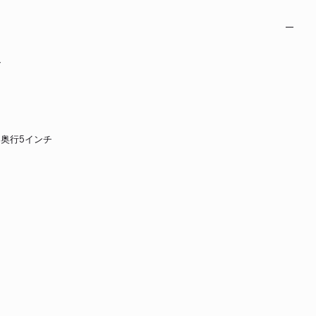
ン
チ×奥行5インチ