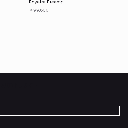
クイックビュー
Royalist Preamp
価格
￥99,800
くお届けします！
クイックビュー
クイックビュー
クイックビュー
 L6 –
 5cm
Flat TRS Cable 30cm
Scout Traditional
RockBoard Hook & Loop Tape – wide –
INE6 HX
在庫なし
2 m / 6.6 ft
価格
￥1,210
在庫なし