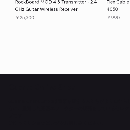
クイックビュー
RockBoard MOD 4 & Transmitter - 2.4
Flex Cabl
GHz Guitar Wireless Receiver
4050
価格
価格
￥25,300
￥990
Quanta Online Shop
Quanta Online Shopは音楽を愛する人たちがより自分
うに、厳選した楽器エフェクターの販売をしているセレク
クイックビュー
クイックビュー
クイックビュー
PedalSafe Type L6 Universal Mounting
Flat TRS Cable 15cm
RockBoard Slider Plug – Chrome
PedalSafe
Law Maker
Standard F
プです。
Plate – For LINE6 HX Stomp pedals
在庫なし
NEURAL DS
在庫なし
在庫なし
ごゆっくりショッピングをお楽しみください。
価格
￥1,100