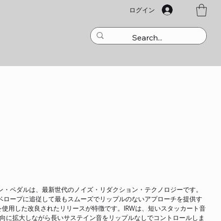
ログイン
ダクション・ペダルは、最新世代のノイズ・リダクション・テクノロジーです。
号のエンベロープに追従して最もスムーズでリップルのないアプローチを提供す
e Windowを使用した改良されたリリースが特徴です。IRWは、短いスタッカート音
方向に拡大しながら長いサステイン音をリップルなしでコントロールしま