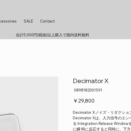
cessories
SALE
Contact
合計5,000円(税抜)以上購入で国内送料無料
Decimator X
SKU：
0898182001591
0898182001591
価
￥29,800
格
Decimator Xノイズ・リ
Decimator Xは、入力信
る Integration Releas
に瞬 時に反応すると同時に、下