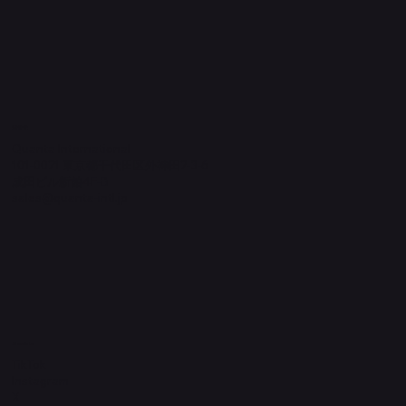
​運営元
Quanta International
101-0021 東京都千代田区外神田2-3-6
成田ビル新館4F-B
sales@quanta-intl.jp
Socials
TikTok
Instagram
X