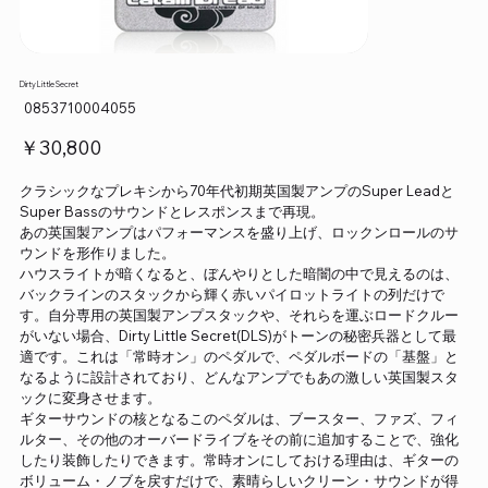
Dirty Little Secret
SKU：
0853710004055
0853710004055
価
￥30,800
格
クラシックなプレキシから70年代初期英国製アンプのSuper Leadと
Super Bassのサウンドとレスポンスまで再現。
あの英国製アンプはパフォーマンスを盛り上げ、ロックンロールのサ
ウンドを形作りました。
ハウスライトが暗くなると、ぼんやりとした暗闇の中で見えるのは、
バックラインのスタックから輝く赤いパイロットライトの列だけで
す。自分専用の英国製アンプスタックや、それらを運ぶロードクルー
がいない場合、Dirty Little Secret(DLS)がトーンの秘密兵器として最
適です。これは「常時オン」のペダルで、ペダルボードの「基盤」と
なるように設計されており、どんなアンプでもあの激しい英国製スタ
ックに変身させます。
ギターサウンドの核となるこのペダルは、ブースター、ファズ、フィ
ルター、その他のオーバードライブをその前に追加することで、強化
したり装飾したりできます。常時オンにしておける理由は、ギターの
ボリューム・ノブを戻すだけで、素晴らしいクリーン・サウンドが得