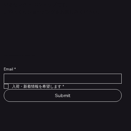
いるセレクトECショップです。
ごゆっくりショッピングをお楽しみください。
​入荷・新着情報をいち早くお届けします！
Email
*
Flex Cable Eventide 50cm 2,5mm DC 4050
Ragnarok
Royalist Preamp
PedalSafe Type L6 Universal Mounting Plate –
PedalSafe Type NRL RockBoard – For NEURAL
RockBoard QuickMount Type L6 – Pedal
Flat TRS Cable 30cm
Flat TRS Cable 15cm
Law Maker Legacy
Scout Legacy
Scout Traditional
RockBoard Slider Plug – Chrome
Standard Flat Patch Cables 10cm
Standard Flat Patch Cables 5cm
RockBoard Hook & Loop Tape – wide – 2 m / 6.6
For LINE6 HX Stomp pedals
DSP® Quad Cortex pedal
Mounting Plate for LINE6 HX Stomp Pedals
在庫なし
在庫なし
在庫なし
在庫なし
在庫なし
在庫なし
ft
価格
価格
価格
価格
価格
￥990
￥77,000
￥99,800
￥1,210
￥1,100
在庫なし
価格
価格
価格
￥4,620
￥8,800
￥1,980
入荷・新着情報を希望します
*
Submit