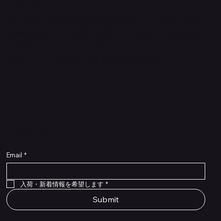
Quanta Online Shop
Quanta Online Shopは音楽を愛する人たちがより自分らし
く輝けるように、厳選した楽器エフェクターの販売をして
いるセレクトECショップです。
ごゆっくりショッピングをお楽しみください。
​入荷・新着情報をいち早くお届けします！
Email
*
Flex Cable Eventide 50cm 2,5mm DC 4050
Ragnarok
Royalist Preamp
PedalSafe Type L6 Universal Mounting Plate –
PedalSafe Type NRL RockBoard – For NEURAL
RockBoard QuickMount Type L6 – Pedal
Flat TRS Cable 30cm
Flat TRS Cable 15cm
Law Maker Legacy
Scout Legacy
Scout Traditional
RockBoard Slider Plug – Chrome
Standard Flat Patch Cables 10cm
Standard Flat Patch Cables 5cm
RockBoard Hook & Loop Tape – wide – 2 m / 6.6
For LINE6 HX Stomp pedals
DSP® Quad Cortex pedal
Mounting Plate for LINE6 HX Stomp Pedals
在庫なし
在庫なし
在庫なし
在庫なし
在庫なし
在庫なし
ft
価格
価格
価格
価格
価格
￥990
￥77,000
￥99,800
￥1,210
￥1,100
在庫なし
価格
価格
価格
￥4,620
￥8,800
￥1,980
入荷・新着情報を希望します
*
Submit