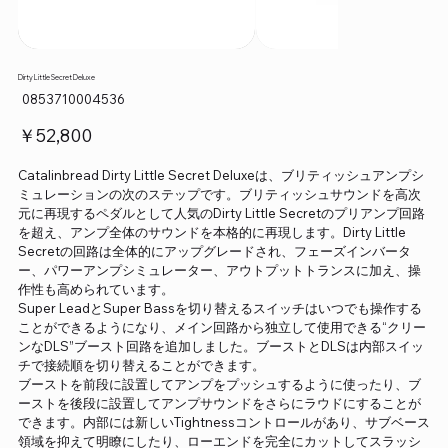
Dirty Little Secret Deluxe
SKU：
0853710004536
0853710004536
価
￥52,800
格
Catalinbread Dirty Little Secret Deluxeは、ブリティッシュアンプシ
ミュレーションの次のステップです。ブリティッシュサウンドを高次
元に再現するペダルとして人気のDirty Little Secretのプリアンプ回路
を超え、アンプ全体のサウンドを本格的に再現します。Dirty Little
Secretの回路は全体的にアップグレードされ、フェーズインバータ
ー、パワーアンプシミュレーター、アウトプットトランスに加え、操
作性も高められています。
Super LeadとSuper Bassを切り替えるスイッチはいつでも操作する
ことができるようになり、メイン回路から独立して使用できる“クリー
ンなDLS”ブースト回路を追加しました。ブーストとDLSは内部スイッ
チで接続順を切り替えることができます。
ブーストを前段に設置してアンプをプッシュするように使ったり、ブ
ーストを後段に設置してアンプサウンドをさらにラウドにすることが
できます。内部には新しいTightnessコントロールがあり、サブベース
領域を抑えて明瞭にしたり、ローエンドを完全にカットしてスラッシ