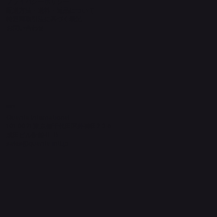
プライバシーポリシー
配送方法・送料・返品について
特定商取引法に基づく表記
​お問い合わせ
​運営元
Quanta International
101-0021 東京都千代田区外神田2-3-6
成田ビル新館4F-B
sales@quanta-intl.jp