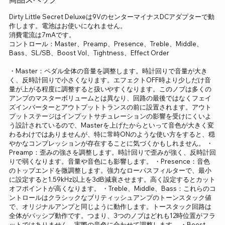
Dirty Little Secret Deluxeは9VのセンターマイナスDCアダプターで動
作します。電池はお使いになれません。
消費電流は7mAです。
コントロール：Master、Preamp、Presence、Treble、Middle、
Bass、SL/SB、Boost Vol、Tightness、Effect Order
・Master：ペダル全体の音量を調整します。時計回りで音量が大き
く、反時計回りで小さくなります。エフェクトOFF時より少しだけ音
量が上がる程度に調整すると扱いやすくなります。このノブは多くの
アンプのマスターボリュームとは異なり、回路の最後ではなくフェイ
ズインバーターとアウトプットトランスの前に設置されます。アウト
プットステージはインプットサチュレーションの影響を受けにくいよ
う設計されているので、Masterを上げたからといって音色が大きく変
わるわけではありませんが、特に常時ONのような使い方をすると、穏
やかなコンプレッションが存在することに気づくかもしれません。 ・
Preamp：歪みの強さを調整します。時計回りで歪みが強く、反時計回
りで弱くなります。音量や音色にも影響します。 ・Presence：音色
のトップエンドを微調整します。強力なローパスフィルターで、最小
に設定すると1.59kHz以上を3dB減衰させます。高く設定するとカット
オフポイントが高くなります。 ・Treble、Middle、Bass：これらのコ
ントロールはクラシックなブリティッシュアンプのトーンスタック値
で、オリジナルアンプと同じように動作します。トースタック回路は
全体がパッシブ動作です。つまり、3つのノブはどれも12時位置がフラ
ットではありません。実際の音色に合わせて調整します。 ・Boost