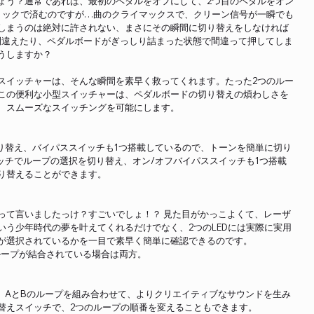
ょう？通常であれば、最初のペダルをオフにして、2つ目のペダルをオン
リックで済むのですが…曲のクライマックスで、クリーン信号が一瞬でも
しまうのは絶対に許されない、まさにその瞬間に切り替えをしなければ
間違えたり、ペダルボードがぎっしり詰まった状態で間違って押してしま
うしますか？
ループスイッチャーは、そんな瞬間を素早く救ってくれます。たった2つのルー
この便利な小型スイッチャーは、ペダルボードの切り替えの煩わしさを
、スムーズなスイッチングを可能にします。
切り替え、バイパススイッチも1つ搭載しているので、トーンを簡単に切り
ッチでループの選択を切り替え、オン/オフバイパススイッチも1つ搭載
り替えることができます。
って言いましたっけ？すごいでしょ！？ 見た目がかっこよくて、レーザ
いう少年時代の夢を叶えてくれるだけでなく、2つのLEDには実際に実用
が選択されているかを一目で素早く簡単に確認できるのです。
ループが結合されている場合は両方。
で、AとBのループを組み合わせて、よりクリエイティブなサウンドを生み
替えスイッチで、2つのループの順番を変えることもできます。