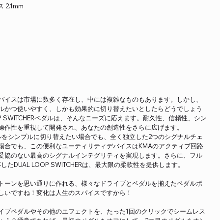
 2.1mm
バイスは市場に数多く存在し、中には複雑なものもあります。しかし、
ルかつ使いやすく、しかも効果的に切り替えたいとしたらどうでしょう
 LOOP SWITCHERペダルは、そんなニーズに応えます。耐久性、信頼性、シン
操作性を重視して開発され、あなたの創造性をさらに広げます。
ルをシンプルに切り替えたい場合でも、全く独立した2つのシグナルチェ
場合でも、この便利なユーティリティデバイスはKMAのアクティブ回路
妥協のない最高のシグナルインテグリティを実現します。さらに、フル
DUAL LOOP SWITCHERは、最大限の柔軟性を提供します。
トーンを思い通りに作れる、様々なドライブとペダルを揃えたペダルボ
しいですね！変化は人生のスパイスですから！
イブペダルやその他のエフェクトを、たった1回のクリックでシームレス