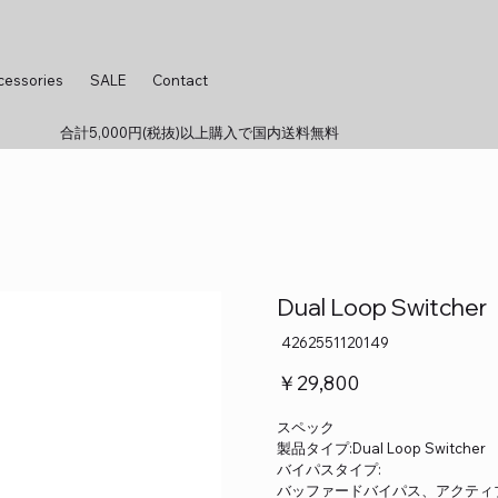
cessories
SALE
Contact
合計5,000円(税抜)以上購入で国内送料無料
Dual Loop Switcher
SKU：
4262551120149
4262551120149
価
￥29,800
格
スペック
製品タイプ:Dual Loop Switcher
バイパスタイプ:
バッファードバイパス、アクティ