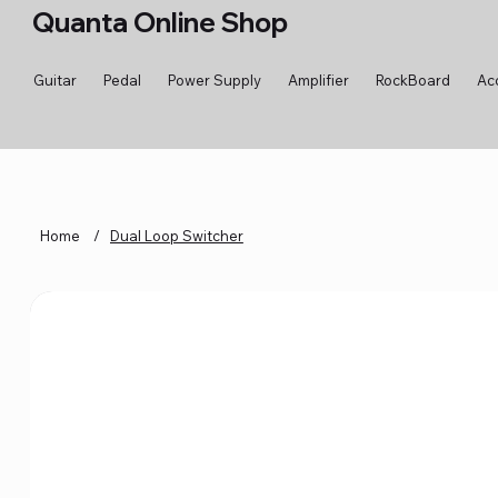
Quanta Online Shop
Guitar
Pedal
Power Supply
Amplifier
RockBoard
Ac
Home
/
Dual Loop Switcher