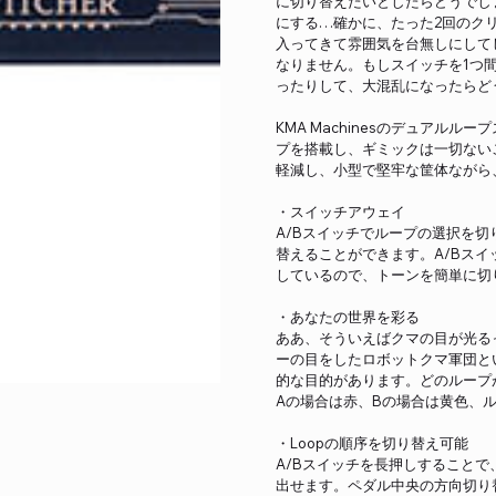
に切り替えたいとしたらどうでし
にする…確かに、たった2回のク
入ってきて雰囲気を台無しにして
なりません。もしスイッチを1つ
ったりして、大混乱になったらど
KMA Machinesのデュアル
プを搭載し、ギミックは一切ない
軽減し、小型で堅牢な筐体ながら
・スイッチアウェイ
A/Bスイッチでループの選択を
替えることができます。A/Bスイ
しているので、トーンを簡単に切
・あなたの世界を彩る
ああ、そういえばクマの目が光る
ーの目をしたロボットクマ軍団と
的な目的があります。どのループ
Aの場合は赤、Bの場合は黄色、
・Loopの順序を切り替え可能
A/Bスイッチを長押しすること
出せます。ペダル中央の方向切り