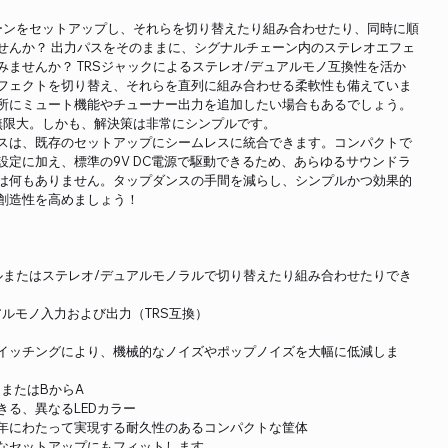
ーンをセットアップし、それらを切り替えたり組み合わせたり、同時に順
せんか？ 出力パスをそのままに、シグナルチェーン内のステレオエフェ
ませんか？ TRSジャックによるステレオ/デュアルモノ互換性を活か
フェクトを切り替え、それらを直列に組み合わせる柔軟性も備えていま
所にミュート機能やチューナー出力を追加したい場合もあるでしょう。
無限大。しかも、解決策は非常にシンプルです。
スは、既存のセットアップにシームレスに統合できます。コンパクトで
設定に加え、標準の9V DC電源で駆動できるため、あらゆるサウンドラ
は何もありません。タップダンスの手間を減らし、シンプルかつ効果的
創造性を高めましょう！
ルまたはステレオ/デュアルモノラルで切り替えたり組み合わせたりでき
ルモノ入力および出力（TRS互換）
イッチングにより、機械的なノイズやポップノイズを大幅に低減しま
BまたはBからA
る、異なるLEDカラー
年にわたって実現する耐久性のあるコンパクトな筐体
なセットアップにもフィットします