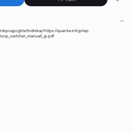
bpcajpcglclefindmkaj/https://quanta-intl.jp/wp-
loop_switcher_manuall_jp.pdf