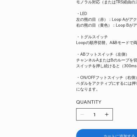
モノラル対応（またはTRS経由の
・LED
左の熊の目（赤）：Loop Aが
右の熊の目（黄色）：Loop B
・トグルスイッチ
Loopの順序切替。A&Bモード
・ABフットスイッチ（左側）
チャンネルAまたはBのループを
スイッチを押し続けると（300m
・ON/OFFフットスイッチ（右側
ペダルをアクティブにするには押
になります。
QUANTITY
カートに追加する