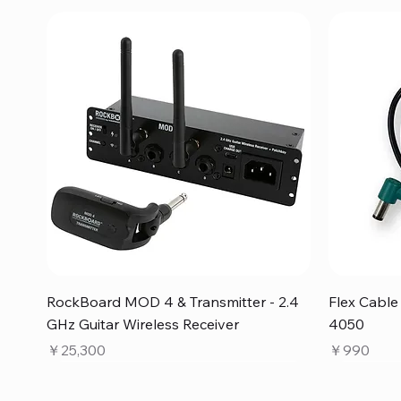
クイックビュー
RockBoard MOD 4 & Transmitter - 2.4
Flex Cabl
GHz Guitar Wireless Receiver
4050
価格
価格
￥25,300
￥990