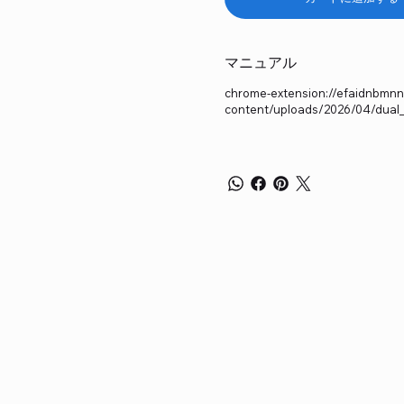
マニュアル
chrome-extension://efaidnbmnnni
content/uploads/2026/04/dual_