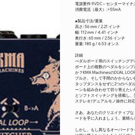
電源要件:9VDC – センターマイナス
消費電流（最大）:>55mA
●製品寸法/重量
高さ: 56 mm / 2.21 インチ
幅: 112 mm / 4.41 インチ
奥行き: 65 mm / 2.56 インチ
重量: 185 g / 6.53 オンス
​詳細
ぺダルボード用のスイッチングデ
ボード上の複数のペダルをシンプ
か？KMA MachinesのDUAL
プルさ、そして手間のかからない
タップダンスをせずに2つのペダ
ーンを組み合わせて切り替えたい
とソフトスイッチングを搭載し、
ステレオ/デュアルモノ操作に対応した
さあ、あなたのクリエイティブな
ードを手に入れましょう。素晴ら
しかし、もし異なるオーバードラ