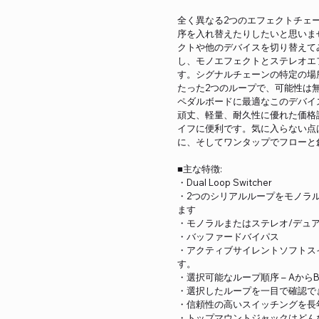
全く異なる2つのエフェクトチェ
序を入れ替えたりしたいと思いま
クトや他のデバイスを切り替えてみ
し、モノエフェクトとステレオエ
す。シグナルチェーンの特定の場
たった2つのループで、可能性は
ペダルボードに最適なこのデバイ
頑丈、軽量、耐久性に優れた価格
イフに便利です。気に入らない点
に、そしてワンタップでフローと
■主な特徴:
・Dual Loop Switcher
・2つのシリアルループをモノラ
ます
・モノラルまたはステレオ/デュア
・バッファードバイパス
・アクティブサイレントソフトス
す。
・選択可能なループ順序 – Aから
・選択したループを一目で確認でき
・信頼性の高いスイッチングを長
・トップマウントジャックはどん