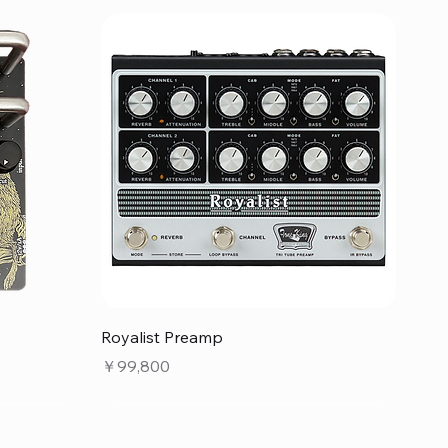
クイックビュー
Royalist Preamp
価格
￥99,800