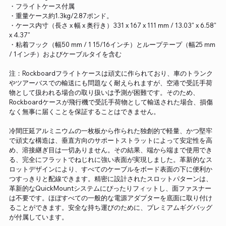
・フライトケース付属
・重量ケース約1.3kg/2.87ポンド。
・ケース内寸（長さ x 幅 x 奥行き）331 x 167 x 111 mm / 13.03" x 6.58"
x 4.37"
・粘着フック（幅50 mm / 1 15/16インチ）とループテープ（幅25 mm
/ 1インチ）およびケーブルタイを含む
注：Rockboardフライトケースは頑丈に作られており、車のトランク
やツアーバスでの輸送にも問題なく耐えられますが、空港で受託手荷
物として扱われる場合の取り扱いは予測が困難です。そのため、
Rockboardケースが飛行機で受託手荷物として輸送された場合、損傷
なく無事に届くことを保証することはできません。
冷間圧延アルミニウムの一枚板から作られた独創的で軽量、かつ堅牢
で頑丈な構造は、垂直方向のサポートストラットによって安定性を高
め、溶接継ぎ目は一切ありません。その結果、端から端まで使用でき
る、完全にフラットでねじれに強い表面が実現しました。革新的なス
ロットデザインにより、すべてのケーブルをボード表面の下に便利か
つすっきりと配線できます。精密に設計されたスロットパターンは、
革新的なQuickMountシステムにぴったりフィットし、面ファスナー
は不要です。ほぼすべての一般的な電源アダプターを底面に取り付け
ることができます。安全な持ち運びのために、プレミアムギグバッグ
が付属しています。