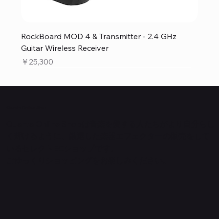
RockBoard MOD 4 & Transmitter - 2.4 GHz
Guitar Wireless Receiver
価格
￥25,300
Quanta Online Shop
Quanta Online Shopは音楽を愛する人たちがより自分らし
く輝けるように、厳選した楽器エフェクターの販売をして
いるセレクトECショップです。
ごゆっくりショッピングをお楽しみください。