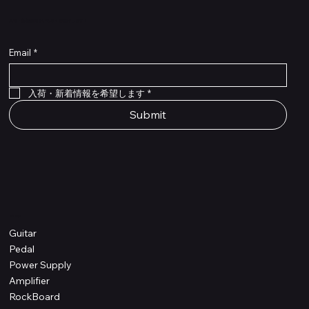
​入荷・新着情報をいち早くお届けします！
Email
*
Flex Cable Eventide 50cm 2,5mm DC 4050
Ragnarok
Royalist Preamp
PedalSafe Type L6 Universal Mounting Plate –
PedalSafe Type NRL RockBoard – For NEURAL
RockBoard QuickMount Type L6 – Pedal
Flat TRS Cable 30cm
Flat TRS Cable 15cm
Law Maker Legacy
Scout Legacy
Scout Traditional
RockBoard Slider Plug – Chrome
Standard Flat Patch Cables 10cm
Standard Flat Patch Cables 5cm
RockBoard Hook & Loop Tape – wide – 2 m / 6.6
For LINE6 HX Stomp pedals
DSP® Quad Cortex pedal
Mounting Plate for LINE6 HX Stomp Pedals
在庫なし
在庫なし
在庫なし
在庫なし
在庫なし
在庫なし
ft
価格
価格
価格
価格
価格
￥990
￥77,000
￥99,800
￥1,210
￥1,100
在庫なし
価格
価格
価格
￥4,620
￥8,800
￥1,980
入荷・新着情報を希望します
*
Submit
Shop
Guitar
Pedal
Power Supply
Amplifier
RockBoard