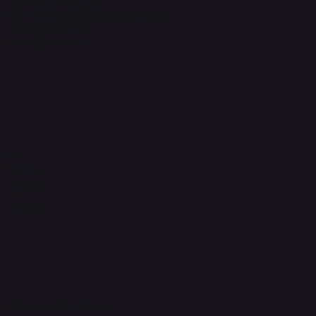
Quanta International
101-0021 東京都千代田区外神田2-3-6
成田ビル新館4F-B
sales@quanta-intl.jp
Socials
TikTok
Instagram
X
YouTube
© Quanta Online Shop