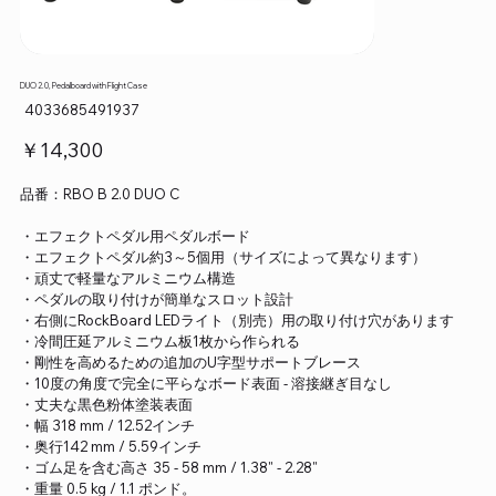
DUO 2.0, Pedalboard with Flight Case
SKU：
4033685491937
4033685491937
価
￥14,300
格
品番：RBO B 2.0 DUO C
・エフェクトペダル用ペダルボード
・エフェクトペダル約3～5個用（サイズによって異なります）
・頑丈で軽量なアルミニウム構造
・ペダルの取り付けが簡単なスロット設計
・右側にRockBoard LEDライト（別売）用の取り付け穴があります
・冷間圧延アルミニウム板1枚から作られる
・剛性を高めるための追加のU字型サポートブレース
・10度の角度で完全に平らなボード表面 - 溶接継ぎ目なし
・丈夫な黒色粉体塗装表面
・幅 318 mm / 12.52インチ
・奥行142 mm / 5.59インチ
・ゴム足を含む高さ 35 - 58 mm / 1.38" - 2.28"
・重量 0.5 kg / 1.1 ポンド。