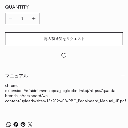
QUANTITY
再入荷通知をリクエスト
マニュアル
chrome-
extension://efaidnbmnnnibpcajpcglclefindmkaj/https://quanta-
brands.jp/rockboard/wp-
content/uploads/sites/13/2026/03/RBO_Pedalboard_Manual_JP.pdf