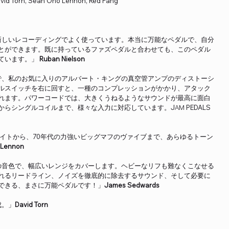
avid Torn, Sean Ono Lennon, Red Fang
い。新しいレコーディングでよく使っています。本当に万能なペダルで、自分
とができます。既に持っているファズペダルと合わせても、このペダル
ています。」
Ruban Nielson
ィブで、私のお気に入りのアルバート・キングの真空管アンプのディストーシ
ルスイッチを右に回すと、一種のコンプレッションがかかり、アタック
れます。パワーコードでは、大きくうねるようなサウンドが最高に面白
らシングルコイルまで、様々な入力に対応しています。JΑΜ PEDALS
ライトから、70年代の力強いビッグマフのヴァイブまで、あらゆるトーン
 Lennon
独特の音色で、幅広いレンジをカバーします。ヘビーなリフも難なくこなせる
れるリードライン、ノイズを徹底的に除去するサウンド、そして必要に
できる、まさに万能ペダルです！」
James Sedwards
成。」
David Torn