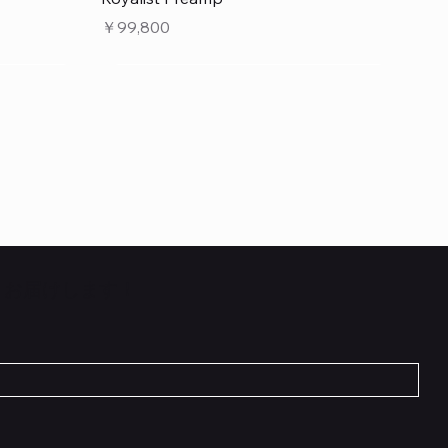
価格
￥99,800
くお届けします！
クイックビュー
クイックビュー
クイックビュー
 L6 –
 5cm
Flat TRS Cable 30cm
Scout Traditional
RockBoard Hook & Loop Tape – wide –
INE6 HX
在庫なし
2 m / 6.6 ft
価格
￥1,210
在庫なし