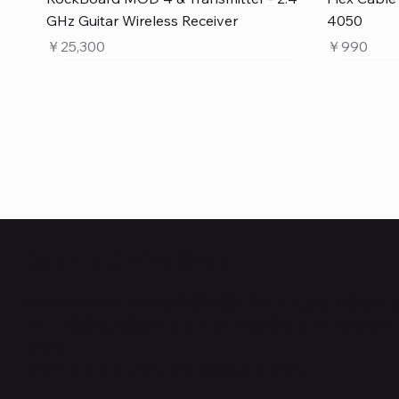
GHz Guitar Wireless Receiver
4050
価格
価格
￥25,300
￥990
Quanta Online Shop
Quanta Online Shopは音楽を愛する人たちがより自分
うに、厳選した楽器エフェクターの販売をしているセレク
クイックビュー
クイックビュー
クイックビュー
PedalSafe Type L6 Universal Mounting
Flat TRS Cable 15cm
RockBoard Slider Plug – Chrome
PedalSafe
Law Maker
Standard F
プです。
Plate – For LINE6 HX Stomp pedals
在庫なし
NEURAL DS
在庫なし
在庫なし
ごゆっくりショッピングをお楽しみください。
価格
￥1,100
価格
価格
￥4,620
￥8,800