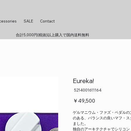
cessories
SALE
Contact
合計5,000円(税抜)以上購入で国内送料無料
Eureka!
SKU：
5214001611164
5214001611164
価
￥49,500
格
ゲルマニウム・ファズ・ペダルの
のある、バランスの良いマフ・ス
ました。
独自のアーキテクチャでシリコント