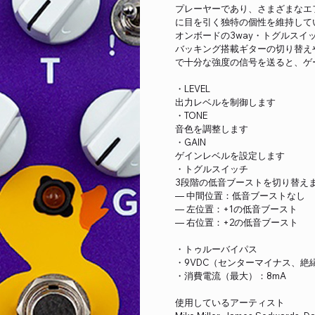
プレーヤーであり、さまざまなエ
に目を引く独特の個性を維持して
オンボードの3way・トグルス
バッキング搭載ギターの切り替え
で十分な強度の信号を送ると、ゲ
・LEVEL
出力レベルを制御します
・TONE
音色を調整します
・GAIN
ゲインレベルを設定します
・トグルスイッチ
3段階の低音ブーストを切り替え
― 中間位置：低音ブーストなし
― 左位置：+1の低音ブースト
― 右位置：+2の低音ブースト
・トゥルーバイパス
・9VDC（センターマイナス、絶
・消費電流（最大）：8mA
使用しているアーティスト