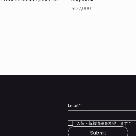
価格
￥77,000
​入荷・新着情報をいち早
らしく輝けるよ
Email
*
トECショッ
クイックビュー
クイックビュー
クイックビュー
クイックビュー
クイックビュー
クイックビュー
 Type NRL RockBoard – For
 Legacy
lat Patch Cables 10cm
RockBoard QuickMount Type
Scout Legacy
Standard Flat Patch Cables
入荷・新着情報を希望します
*
P® Quad Cortex pedal
Pedal Mounting Plate for L
在庫なし
在庫なし
Stomp Pedals
Submit