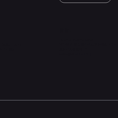
価格
￥1,980
on
​運営元
リシー
Quanta International
・返品について
101-0021 東京都千代田区外神田2-3-6
基づく表記
成田ビル新館4F-B
sales@quanta-intl.jp