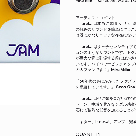
Mike Miller, James Sedwards, D
アーティストコメント
「Eureka!は本当に素晴らし
の好みのサウンドを簡単に作るこ
は既にかなりニッチな存在になっ
「Eureka!はタッチセンシテ
ョンのようなサウンドです。トグ
が巨大な音に到達する前にぼかさ
いです。ハイパワーピックアップか
の大ファンです！」
Mike Miller
「60年代の鼻にかかったファズ
を網羅しています。」
Sean Ono
「Eureka!は他に類を見ない
トーン、中域が豊かなシズル感溢
応じて強烈な低音を加えることが
「ギター、Eureka!、アンプ、完
QUANTITY