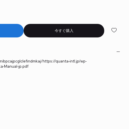
今すぐ購入
bpcajpcglclefindmkaj/https://quanta-intl.jp/wp-
a-Manual-jp.pdf