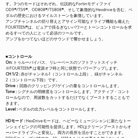
す。3つのモードはそれぞれ、伝説的なFortinモディファイ
OD9®/TS9®、OD808®/TS808®、そして象徴的なHexdriveを含む、ペ
ダルの歴史におけるマイルストーンを象徴しています。
アンプチャンネルの切り替えとアサイン可能なドライブ機能も備えた
FOURTEEN®は、ピュアで揺るぎないパワーとトーンコントロールを求
めるすべての人にとって必須のツールです。
アンプをかつてないほどのサウンドで響かせましょう。
■コントロール
On:
トゥルーバイパス、リレーベースのソフトフットスイッチ
※FOURTEEN® は電源オフ時と同じ状態でパワーアップします。
CH 1/2 :
赤がチャンネル1（コントロール上段）、緑がチャンネル
2（コントロール下段）です。
Drive：
回路のクリッピング/ゲインの量をコントロールします。
Tone :
シグナルの明瞭度をコントロールします。アクティブ・コント
ロールなので、周波数をカットするだけでなくブーストすることもで
きます。
Level :
ペダルの出力レベルをコントロールします。
HDモード :
HexDriveモードは、ヘビーなミュージシャンに新たなトー
ンシェイピングの可能性を提供します。HDはクリーンブーストからオ
ーバードライブへと変化し、両方の長所を活かすことができます。