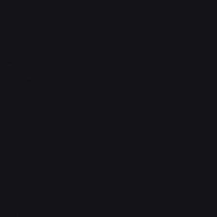
​運営元
Quanta International
101-0021 東京都千代田区外神田2-3-6
成田ビル新館4F-B
sales@quanta-intl.jp
Socials
TikTok
Instagram
X
YouTube