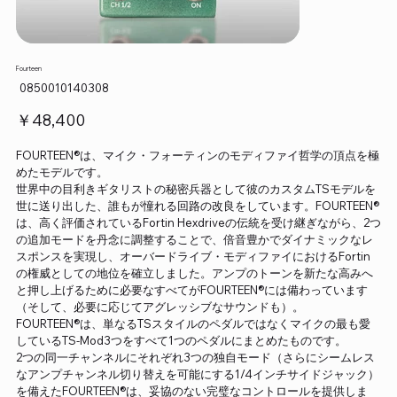
Fourteen
SKU：
0850010140308
0850010140308
価
￥48,400
格
FOURTEEN®は、マイク・フォーティンのモディファイ哲学の頂点を極
めたモデルです。
世界中の目利きギタリストの秘密兵器として彼のカスタムTSモデルを
世に送り出した、誰もが憧れる回路の改良をしています。FOURTEEN®
は、高く評価されているFortin Hexdriveの伝統を受け継ぎながら、2つ
の追加モードを丹念に調整することで、倍音豊かでダイナミックなレ
スポンスを実現し、オーバードライブ・モディファイにおけるFortin
の権威としての地位を確立しました。アンプのトーンを新たな高みへ
と押し上げるために必要なすべてがFOURTEEN®には備わっています
（そして、必要に応じてアグレッシブなサウンドも）。
FOURTEEN®は、単なるTSスタイルのペダルではなくマイクの最も愛
しているTS-Mod3つをすべて1つのペダルにまとめたものです。
2つの同一チャンネルにそれぞれ3つの独自モード（さらにシームレス
なアンプチャンネル切り替えを可能にする1/4インチサイドジャック）
を備えたFOURTEEN®は、妥協のない完璧なコントロールを提供しま