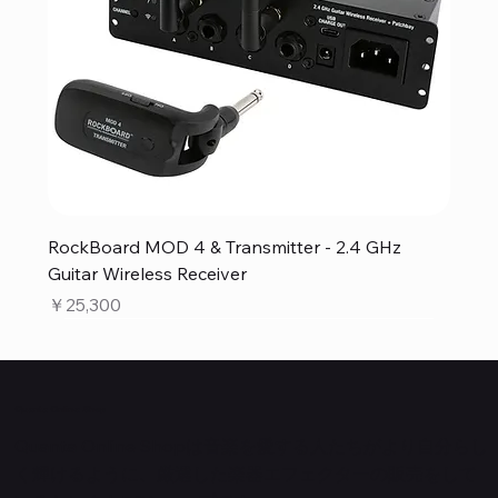
RockBoard MOD 4 & Transmitter - 2.4 GHz
Guitar Wireless Receiver
価格
￥25,300
Quanta Online Shop
Quanta Online Shopは音楽を愛する人たちがより自分らし
く輝けるように、厳選した楽器エフェクターの販売をして