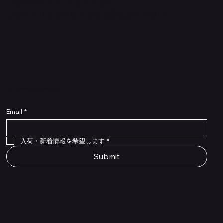
いるセレクトECショップです。
ごゆっくりショッピングをお楽しみください。
​入荷・新着情報をいち早くお届けします！
Email
*
Flex Cable Eventide 50cm 2,5mm DC 4050
Ragnarok
Royalist Preamp
PedalSafe Type L6 Universal Mounting Plate –
PedalSafe Type NRL RockBoard – For NEURAL
RockBoard QuickMount Type L6 – Pedal
Flat TRS Cable 30cm
Flat TRS Cable 15cm
Law Maker Legacy
Scout Legacy
Scout Traditional
RockBoard Slider Plug – Chrome
Standard Flat Patch Cables 10cm
Standard Flat Patch Cables 5cm
RockBoard Hook & Loop Tape – wide – 2 m / 6.6
For LINE6 HX Stomp pedals
DSP® Quad Cortex pedal
Mounting Plate for LINE6 HX Stomp Pedals
在庫なし
在庫なし
在庫なし
在庫なし
在庫なし
在庫なし
ft
価格
価格
価格
価格
価格
￥990
￥77,000
￥99,800
￥1,210
￥1,100
在庫なし
価格
価格
価格
￥4,620
￥8,800
￥1,980
入荷・新着情報を希望します
*
Submit