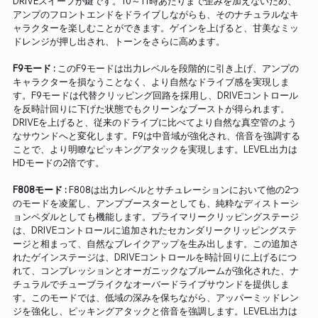
DRIVEスイープが鍵です。10～11時あたりまで歪みを加えないため、
アンプのフロントエンドをドライブしながらも、そのナチュラルなキ
ャラクターを楽しむことができます。ゲインを上げると、甘美なミッ
ドレンジが押し出され、トーンをさらに高めます。
F9モード :
このF9モードは出力レベルを段階的に引き上げ、アンプの
キャラクターを損なうことなく、より自然なドライブ感を実現しま
す。F9モードは代替クリッピング回路を採用し、DRIVEコントロール
を反時計回りに下げた状態でもクリーンなブーストが得られます。
DRIVEを上げると、従来のドライブに比べてより自然な真空管のよう
なサウンドへと変化します。F9は中音域が強化され、倍音を強調する
ことで、より明瞭なピッキングアタックを実現します。LEVEL出力は
HDモードの2倍です。
F808モード :
F808は出力レベルとサチュレーションにおいて他の2つ
のモードを凌駕し、アンプブースターとしても、純粋なディストーシ
ョンペダルとしても機能します。プライマリークリッピングステージ
は、DRIVEコントロールに追加されたセカンダリークリッピングステ
ージと相まって、自然なブレイクアップを生み出します。この追加さ
れたゲインステージは、DRIVEコントロールを時計回りに上げるにつ
れて、コンプレッションとオーガニックなブルームが強化された、ナ
チュラルでチューブライクなオーバードライブサウンドを提供しま
す。このモードでは、低域の深みを保ちながら、アッパーミッドレン
ジを強化し、ピッキングアタックと倍音を強調します。LEVEL出力は