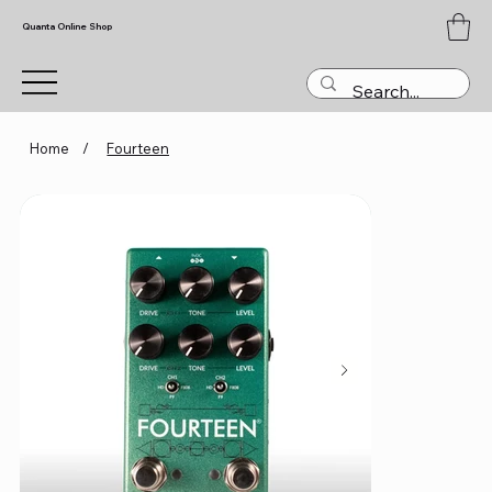
Quanta Online Shop
Home
/
Fourteen