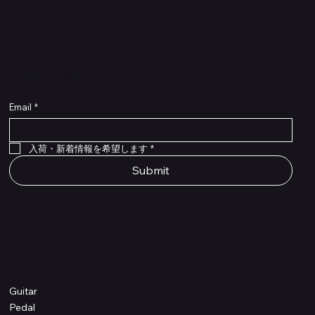
​入荷・新着情報をいち早くお届けします！
Email
*
Flex Cable Eventide 50cm 2,5mm DC 4050
Ragnarok
Royalist Preamp
PedalSafe Type L6 Universal Mounting Plate –
PedalSafe Type NRL RockBoard – For NEURAL
RockBoard QuickMount Type L6 – Pedal
Flat TRS Cable 30cm
Flat TRS Cable 15cm
Law Maker Legacy
Scout Legacy
Scout Traditional
RockBoard Slider Plug – Chrome
Standard Flat Patch Cables 10cm
Standard Flat Patch Cables 5cm
RockBoard Hook & Loop Tape – wide – 2 m / 6.6
For LINE6 HX Stomp pedals
DSP® Quad Cortex pedal
Mounting Plate for LINE6 HX Stomp Pedals
在庫なし
在庫なし
在庫なし
在庫なし
在庫なし
在庫なし
ft
価格
価格
価格
価格
価格
￥990
￥77,000
￥99,800
￥1,210
￥1,100
在庫なし
価格
価格
価格
￥4,620
￥8,800
￥1,980
入荷・新着情報を希望します
*
Submit
Shop
Guitar
Pedal