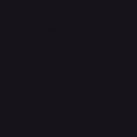
​運営元
Quanta International
101-0021 東京都千代田区外神田2-3-6
成田ビル新館4F-B
sales@quanta-intl.jp
Socials
TikTok
Instagram
X
YouTube