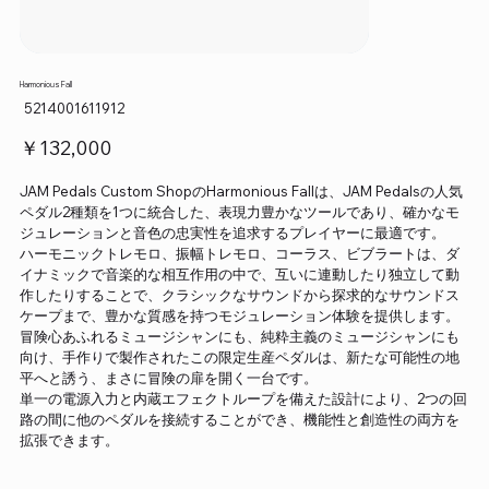
Harmonious Fall
SKU：
5214001611912
5214001611912
価
￥132,000
格
JAM Pedals Custom ShopのHarmonious Fallは、JAM Pedalsの人気
ペダル2種類を1つに統合した、表現力豊かなツールであり、確かなモ
ジュレーションと音色の忠実性を追求するプレイヤーに最適です。
ハーモニックトレモロ、振幅トレモロ、コーラス、ビブラートは、ダ
イナミックで音楽的な相互作用の中で、互いに連動したり独立して動
作したりすることで、クラシックなサウンドから探求的なサウンドス
ケープまで、豊かな質感を持つモジュレーション体験を提供します。
冒険心あふれるミュージシャンにも、純粋主義のミュージシャンにも
向け、手作りで製作されたこの限定生産ペダルは、新たな可能性の地
平へと誘う、まさに冒険の扉を開く一台です。
単一の電源入力と内蔵エフェクトループを備えた設計により、2つの回
路の間に他のペダルを接続することができ、機能性と創造性の両方を
拡張できます。