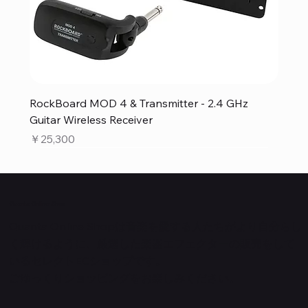
RockBoard MOD 4 & Transmitter - 2.4 GHz
Guitar Wireless Receiver
価格
￥25,300
Quanta Online Shop
Quanta Online Shopは音楽を愛する人たちがより自分らし
く輝けるように、厳選した楽器エフェクターの販売をして
いるセレクトECショップです。
ごゆっくりショッピングをお楽しみください。