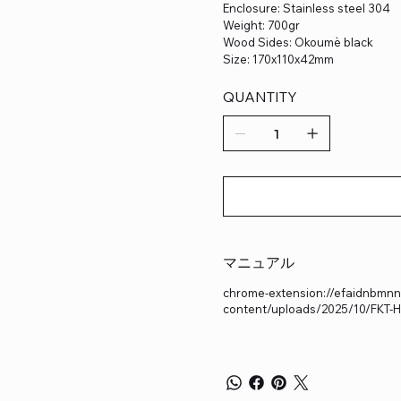
Enclosure: Stainless steel 304
Weight: 700gr
Wood Sides: Okoumè black
Size: 170x110x42mm
QUANTITY
マニュアル
chrome-extension://efaidnbmnnni
content/uploads/2025/10/FKT-H