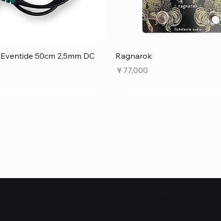
クイックビュー
クイックビュー
e Eventide 50cm 2,5mm DC
Ragnarok
価格
￥77,000
​入荷・新着情報をいち早