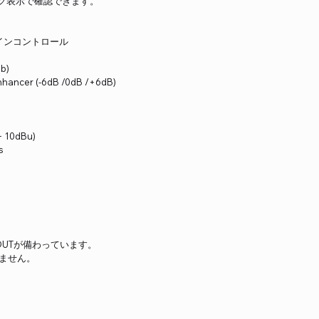
ク表示で確認できます。
ゲインコントロール
b)
nhancer (-6dB /0dB /+6dB)
+ 10dBu)
s
LR OUTが備わっています。
りません。