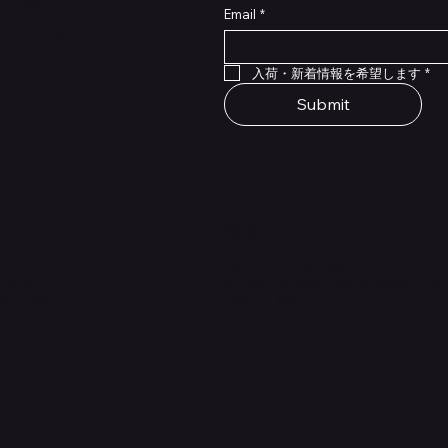
らしく輝けるよ
Email
*
トECショッ
クイックビュー
クイックビュー
クイックビュー
クイックビュー
クイックビュー
クイックビュー
 Type NRL RockBoard – For
 Legacy
lat Patch Cables 10cm
RockBoard QuickMount Type
Scout Legacy
Standard Flat Patch Cables
入荷・新着情報を希望します
*
P® Quad Cortex pedal
Pedal Mounting Plate for L
在庫なし
在庫なし
Stomp Pedals
Submit
価格
￥1,980
on
​運営元
リシー
Quanta International
・返品について
101-0021 東京都千代田区外神田2-3-6
基づく表記
成田ビル新館4F-B
sales@quanta-intl.jp