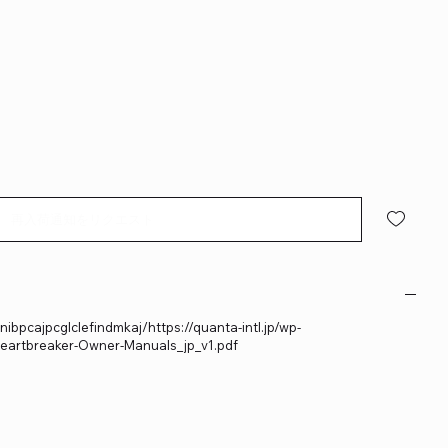
再入荷通知をリクエスト
bpcajpcglclefindmkaj/https://quanta-intl.jp/wp-
eartbreaker-Owner-Manuals_jp_v1.pdf