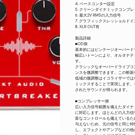
4. ベースコンター設定
5. クリーンダイナミックコンプ
6. 最大2V RMSの入力信号
7. グラフィックスレッショルド
8. XLR OUT有
製品詳細
■OD側
基本的にはビンテージオーバード
幅広いトーンにより、オルタナテ
す。
クラシックなオーバードライブコント
ンスを微調整できます。この斬新
低域の微調整はイコライザーでは
ミックスすることで実現します。
されたサウンドが得られます。
■コンプレッサー側
広い入力信号範囲を備えたダイナミ
に対応します。ほとんどの入力信
富なコントロールも備えているた
与えないため、元の信号と同じ特
し、エフェクトやアンプなどの他