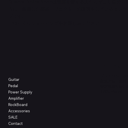
Quanta Online Shopは音楽を愛する人たちがより自分
うに、厳選した楽器エフェクターの販売をしているセレク
クイックビュー
クイックビュー
クイックビュー
PedalSafe Type L6 Universal Mounting
Flat TRS Cable 15cm
RockBoard Slider Plug – Chrome
PedalSafe
Law Maker
Standard F
プです。
Plate – For LINE6 HX Stomp pedals
在庫なし
NEURAL DS
在庫なし
在庫なし
ごゆっくりショッピングをお楽しみください。
価格
￥1,100
価格
価格
￥4,620
￥8,800
Shop
Informati
プライバシーポ
Guitar
配送方法・送料
Pedal
特定商取引法に
​お問い合わせ
Power Supply
Amplifier
RockBoard
Accessories
SALE
Contact