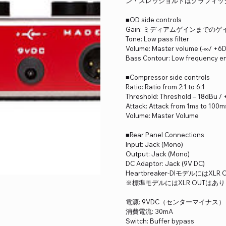
ン・スレッショルドはグラフィッ
■OD side controls
Gain: ミディアムゲインまでの
Tone: Low pass filter
Volume: Master volume (-∞/ +6D
Bass Contour: Low frequency e
■Compressor side controls
Ratio: Ratio from 2:1 to 6:1
Threshold: Threshold – 18dBu / 
Attack: Attack from 1ms to 100m
Volume: Master Volume
■Rear Panel Connections
Input: Jack (Mono)
Output: Jack (Mono)
DC Adaptor: Jack (9V DC)
Heartbreaker-DIモデルにはX
※標準モデルにはXLR OUTはあ
電源: 9VDC（センターマイナス）
消費電流: 30mA
Switch: Buffer bypass