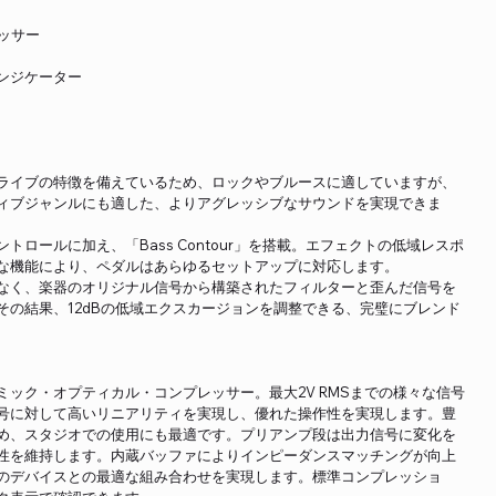
レッサー
インジケーター
ライブの特徴を備えているため、ロックやブルースに適していますが、
ィブジャンルにも適した、よりアグレッシブなサウンドを実現できま
ロールに加え、「Bass Contour」を搭載。エフェクトの低域レスポ
な機能により、ペダルはあらゆるセットアップに対応します。
なく、楽器のオリジナル信号から構築されたフィルターと歪んだ信号を
その結果、12dBの低域エクスカージョンを調整できる、完璧にブレンド
ック・オプティカル・コンプレッサー。最大2V RMSまでの様々な信号
号に対して高いリニアリティを実現し、優れた操作性を実現します。豊
め、スタジオでの使用にも最適です。プリアンプ段は出力信号に変化を
性を維持します。内蔵バッファによりインピーダンスマッチングが向上
のデバイスとの最適な組み合わせを実現します。標準コンプレッショ