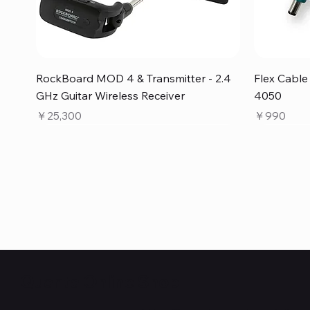
クイックビュー
RockBoard MOD 4 & Transmitter - 2.4
Flex Cabl
GHz Guitar Wireless Receiver
4050
価格
価格
￥25,300
￥990
Quanta Online Shop