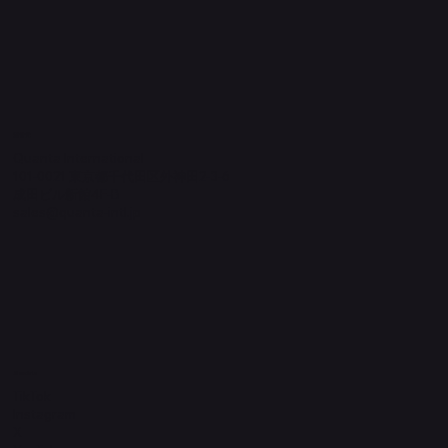
​運営元
Quanta International
101-0021 東京都千代田区外神田2-3-6
成田ビル新館4F-B
sales@quanta-intl.jp
Socials
TikTok
Instagram
X