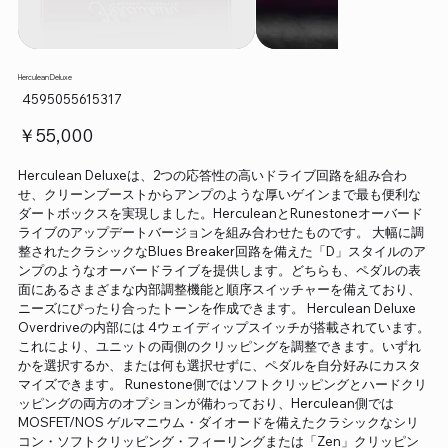
Herculean Deluxe
SKU：
4595055615317
4595055615317
価
￥55,000
格
Herculean Deluxeは、2つの応答性の高いドライブ回路を組み合わ
せ、クリーンブーストからアンプのような厚いゲインまで最も便利な
ダートボックスを実現しました。HerculeanとRunestoneオーバード
ライブのアップデートバージョンを組み合わせたものです。 大幅に調
整されたクラシックなBlues Breaker回路を備えた「D」スタイルのア
ンプのようなオーバードライブを提供します。どちらも、ペダルの表
面にあるさまざまな内部調整機能と順序スイッチャーを備えており、
ニーズにぴったり合ったトーンを作成できます。 Herculean Deluxe
Overdriveの内部には 4ウェイディップスイッチが搭載されています。
これにより、ユニットの両側のクリッピングを調整できます。いずれ
かを選択するか、または何も選択せずに、ペダルを自分好みにカスタ
マイズできます。 Runestone側ではソフトクリッピングとハードクリ
ッピングの両方のオプションが備わっており、Herculean側では
MOSFET/NOS ゲルマニウム・ダイオードを備えたクラシックなシリ
コン・ソフトクリッピング・フィーリングまたは「Zen」クリッピン