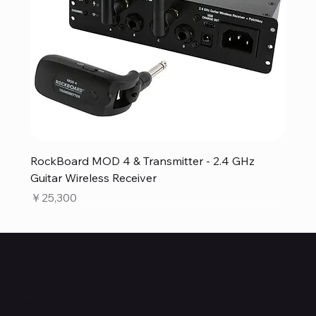
RockBoard MOD 4 & Transmitter - 2.4 GHz
Guitar Wireless Receiver
価格
￥25,300
Quanta Online Shop
Quanta Online Shopは音楽を愛する人たちがより自分らし
く輝けるように、厳選した楽器エフェクターの販売をして