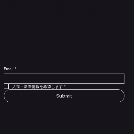
いるセレクトECショップです。
ごゆっくりショッピングをお楽しみください。
​入荷・新着情報をいち早くお届けします！
Email
*
Flex Cable Eventide 50cm 2,5mm DC 4050
Ragnarok
Royalist Preamp
PedalSafe Type L6 Universal Mounting Plate –
PedalSafe Type NRL RockBoard – For NEURAL
RockBoard QuickMount Type L6 – Pedal
Flat TRS Cable 30cm
Flat TRS Cable 15cm
Law Maker Legacy
Scout Legacy
Scout Traditional
RockBoard Slider Plug – Chrome
Standard Flat Patch Cables 10cm
Standard Flat Patch Cables 5cm
RockBoard Hook & Loop Tape – wide – 2 m / 6.6
For LINE6 HX Stomp pedals
DSP® Quad Cortex pedal
Mounting Plate for LINE6 HX Stomp Pedals
在庫なし
在庫なし
在庫なし
在庫なし
在庫なし
在庫なし
ft
価格
価格
価格
価格
価格
￥990
￥77,000
￥99,800
￥1,210
￥1,100
在庫なし
価格
価格
価格
￥4,620
￥8,800
￥1,980
入荷・新着情報を希望します
*
Submit