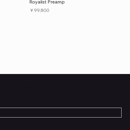
クイックビュー
Royalist Preamp
価格
￥99,800
くお届けします！
クイックビュー
クイックビュー
クイックビュー
 L6 –
 5cm
Flat TRS Cable 30cm
Scout Traditional
RockBoard Hook & Loop Tape – wide –
INE6 HX
在庫なし
2 m / 6.6 ft
価格
￥1,210
在庫なし