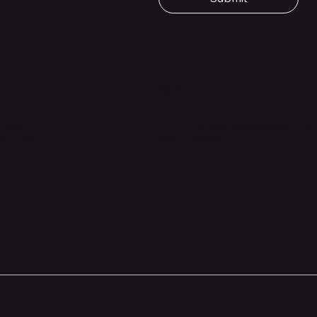
価格
￥1,980
on
​運営元
リシー
Quanta International
・返品について
101-0021 東京都千代田区外神田2-3-6
基づく表記
成田ビル新館4F-B
sales@quanta-intl.jp