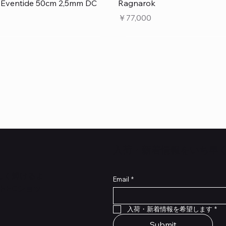
クイックビュー
クイックビュー
e Eventide 50cm 2,5mm DC
Ragnarok
価格
￥77,000
​入荷・新着情報をいち早
らしく輝けるよ
Email
*
トECショッ
クイックビュー
クイックビュー
クイックビュー
クイックビュー
クイックビュー
クイックビュー
 Type NRL RockBoard – For
 Legacy
lat Patch Cables 10cm
RockBoard QuickMount Type
Scout Legacy
Standard Flat Patch Cables
入荷・新着情報を希望します
*
P® Quad Cortex pedal
Pedal Mounting Plate for L
在庫なし
在庫なし
Stomp Pedals
Submit