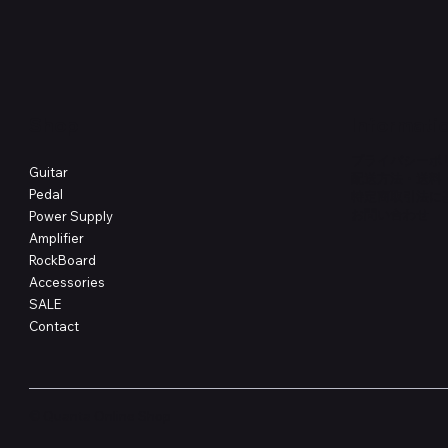
価格
価格
￥4,620
￥8,800
Shop
Informati
プライバシーポ
Guitar
配送方法・送料
Pedal
特定商取引法に
​お問い合わせ
Power Supply
Amplifier
RockBoard
Accessories
SALE
Contact
© Quanta Online Shop