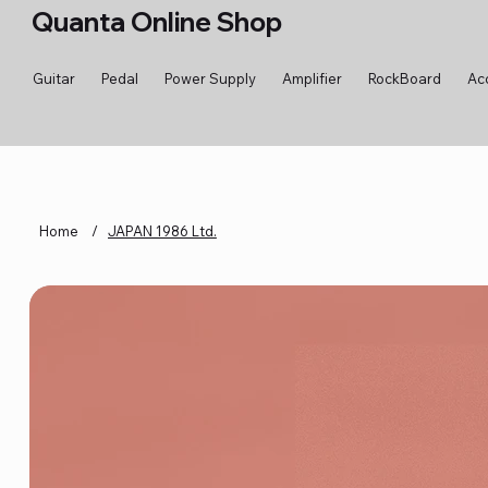
Quanta Online Shop
Guitar
Pedal
Power Supply
Amplifier
RockBoard
Ac
Home
/
JAPAN 1986 Ltd.