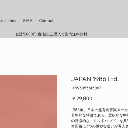
cessories
SALE
Contact
合計5,000円(税抜)以上購入で国内送料無料
JAPAN 1986 Ltd.
SKU：
4595055615867
4595055615867
価
￥29,800
格
1986年、日本の超有名音楽メーカ
典型的な特徴である、選択的な中
の特徴的な「ミッドハンプ」を共
オ回路に3つの微妙な違いが導入