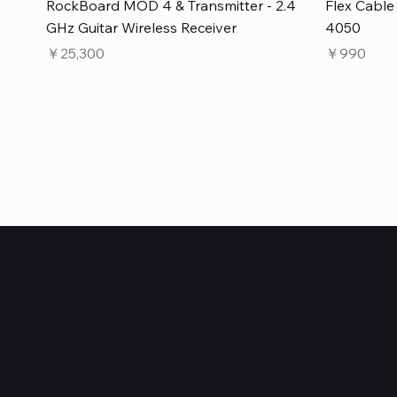
クイックビュー
RockBoard MOD 4 & Transmitter - 2.4
Flex Cabl
GHz Guitar Wireless Receiver
4050
価格
価格
￥25,300
￥990
Quanta Online Shop
Quanta Online Shopは音楽を愛する人たちがより自分
うに、厳選した楽器エフェクターの販売をしているセレク
クイックビュー
クイックビュー
クイックビュー
PedalSafe Type L6 Universal Mounting
Flat TRS Cable 15cm
RockBoard Slider Plug – Chrome
PedalSafe
Law Maker
Standard F
プです。
Plate – For LINE6 HX Stomp pedals
在庫なし
NEURAL DS
在庫なし
在庫なし
ごゆっくりショッピングをお楽しみください。
価格
￥1,100