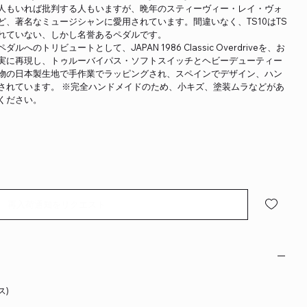
人もいれば批判する人もいますが、晩年のスティーヴィー・レイ・ヴォ
、著名なミュージシャンに愛用されています。間違いなく、TS10はTS
れていない、しかし名誉あるペダルです。
のトリビュートとして、JAPAN 1986 Classic Overdriveを、お
実に再現し、トゥルーバイパス・ソフトスイッチとヘビーデューティー
物の日本製生地で手作業でラッピングされ、スペインでデザイン、ハン
されています。 ※完全ハンドメイドのため、小キズ、塗装ムラなどがあ
ください。
再入荷通知をリクエスト
ス)