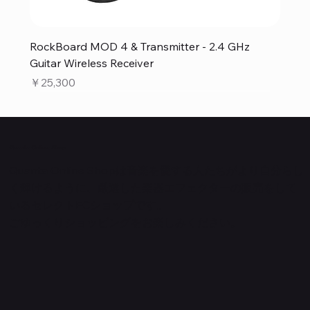
RockBoard MOD 4 & Transmitter - 2.4 GHz
Guitar Wireless Receiver
価格
￥25,300
Quanta Online Shop
Quanta Online Shopは音楽を愛する人たちがより自分らし
く輝けるように、厳選した楽器エフェクターの販売をして
いるセレクトECショップです。
ごゆっくりショッピングをお楽しみください。