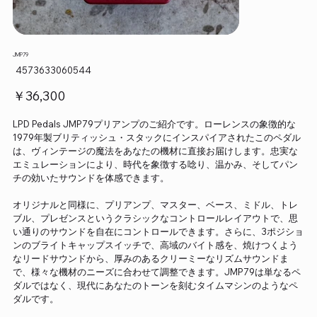
JMP79
SKU：
4573633060544
4573633060544
価
￥36,300
格
LPD Pedals JMP79プリアンプのご紹介です。ローレンスの象徴的な
1979年製ブリティッシュ・スタックにインスパイアされたこのペダル
は、ヴィンテージの魔法をあなたの機材に直接お届けします。忠実な
エミュレーションにより、時代を象徴する唸り、温かみ、そしてパン
チの効いたサウンドを体感できます。
オリジナルと同様に、プリアンプ、マスター、ベース、ミドル、トレ
ブル、プレゼンスというクラシックなコントロールレイアウトで、思
い通りのサウンドを自在にコントロールできます。さらに、3ポジショ
ンのブライトキャップスイッチで、高域のバイト感を、焼けつくよう
なリードサウンドから、厚みのあるクリーミーなリズムサウンドま
で、様々な機材のニーズに合わせて調整できます。JMP79は単なるペ
ダルではなく、現代にあなたのトーンを刻むタイムマシンのようなペ
ダルです。