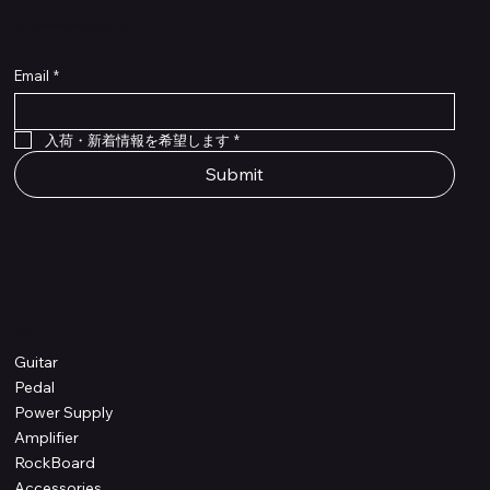
​入荷・新着情報をいち早くお届けします！
Email
*
Flex Cable Eventide 50cm 2,5mm DC 4050
Ragnarok
Royalist Preamp
PedalSafe Type L6 Universal Mounting Plate –
PedalSafe Type NRL RockBoard – For NEURAL
RockBoard QuickMount Type L6 – Pedal
Flat TRS Cable 30cm
Flat TRS Cable 15cm
Law Maker Legacy
Scout Legacy
Scout Traditional
RockBoard Slider Plug – Chrome
Standard Flat Patch Cables 10cm
Standard Flat Patch Cables 5cm
RockBoard Hook & Loop Tape – wide – 2 m / 6.6
For LINE6 HX Stomp pedals
DSP® Quad Cortex pedal
Mounting Plate for LINE6 HX Stomp Pedals
在庫なし
在庫なし
在庫なし
在庫なし
在庫なし
在庫なし
ft
価格
価格
価格
価格
価格
￥990
￥77,000
￥99,800
￥1,210
￥1,100
在庫なし
価格
価格
価格
￥4,620
￥8,800
￥1,980
入荷・新着情報を希望します
*
Submit
Shop
Guitar
Pedal
Power Supply
Amplifier
RockBoard
Accessories