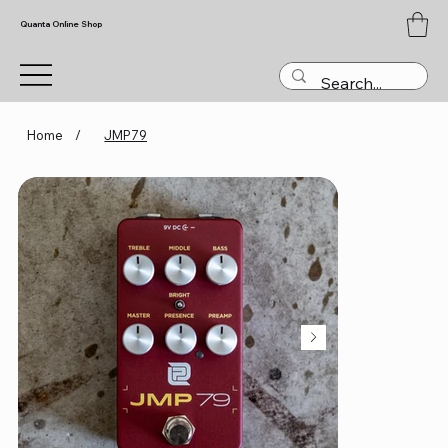
Quanta Online Shop
Home
/
JMP79