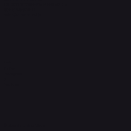
101-0021 東京都千代田区外神田2-3-6
成田ビル新館4F-B
sales@quanta-intl.jp
Socials
TikTok
Instagram
X
YouTube
© Quanta Online Shop