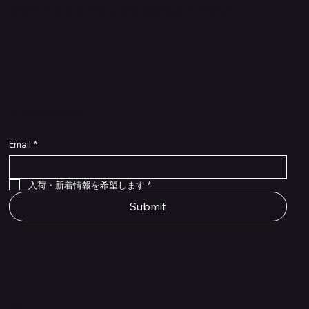
ごゆっくりショッピングをお楽しみください。
​入荷・新着情報をいち早くお届けします！
Email
*
Flex Cable Eventide 50cm 2,5mm DC 4050
Ragnarok
Royalist Preamp
PedalSafe Type L6 Universal Mounting Plate –
PedalSafe Type NRL RockBoard – For NEURAL
RockBoard QuickMount Type L6 – Pedal
Flat TRS Cable 30cm
Flat TRS Cable 15cm
Law Maker Legacy
Scout Legacy
Scout Traditional
RockBoard Slider Plug – Chrome
Standard Flat Patch Cables 10cm
Standard Flat Patch Cables 5cm
RockBoard Hook & Loop Tape – wide – 2 m / 6.6
For LINE6 HX Stomp pedals
DSP® Quad Cortex pedal
Mounting Plate for LINE6 HX Stomp Pedals
在庫なし
在庫なし
在庫なし
在庫なし
在庫なし
在庫なし
ft
価格
価格
価格
価格
価格
￥990
￥77,000
￥99,800
￥1,210
￥1,100
在庫なし
価格
価格
価格
￥4,620
￥8,800
￥1,980
入荷・新着情報を希望します
*
Submit
Shop