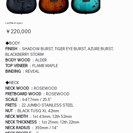
Law Maker Legacy
価
￥220,000
格
◆BODY
FINISH
：SHADOW BURST, TIGER EYE BURST, AZURE BURST,
BLACKBERRY STORM
BODY WOOD
：ALDER
TOP VENEER
：FLAME MAPLE
BINDING
：REVEAL
◆NECK
NECK WOOD ：
ROSEWOOD
FRETBOARD WOOD
：ROSEWOOD
SCALE
：647.7mm / 25.5"
FRETS
：22 JUMBO STAINLESS STEEL
NUT
：BLACK TUSQ XL 42mm
NECK WIDTH
：1st 43mm, 12th 52mm
NECK THICKNESS
：1st 21mm, 12th 22mm
NECK RADIUS
：350mm / 14"