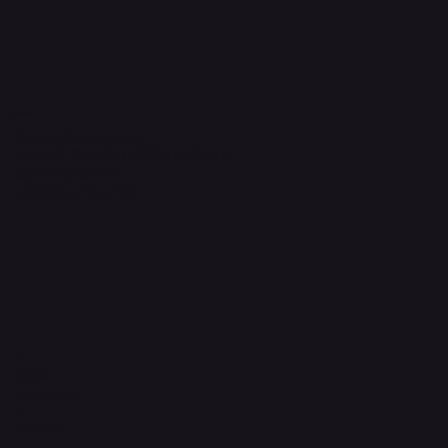
​運営元
Quanta International
101-0021 東京都千代田区外神田2-3-6
成田ビル新館4F-B
sales@quanta-intl.jp
Socials
TikTok
Instagram
X
YouTube