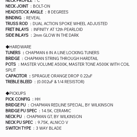
NECK PROFILE
：C
NECK JOINT
：BOLT-ON
HEADSTOCK ANGLE
：8 DEGREES
BINDING
：REVEAL
TRUSS ROD
：DUAL ACTION SPOKE WHEEL ADJUSTED
FRET INLAYS
：INFINITY AT 12th PEARLOID
SIDE INLAYS
：2mm GLOW IN THE DARK
◆HARDWARE
TUNERS ：
CHAPMAN 6 IN A LINE LOCKING TUNERS
BRIDGE
：CHAPMAN STRING THROUGH HARDTAIL
POTS
：MASTER VOLUME A500K, MASTER TONE A500K WITH COIL
SPLIT
CAPACITOR ：
SPRAGUE ORANGE DROP 0.22uF
TREBLE BLEED
：(0.002uF & 1/4 RESISTOR)
◆PICKUPS
PICK CONFIG
：HH
BRIDGE PU
：CHAPMAN REDLINE SPECIAL, BY WILKINSON
BRIDGE PU SPEC
：14.5K, CERAMIC
NECK PU
：CHAPMAN GT, BY WILKINSON
NECK PU SPEC
：9.75K, ALNICO V
SWITCH TYPE
：3 WAY BLADE