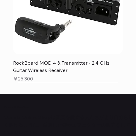
RockBoard MOD 4 & Transmitter - 2.4 GHz
Guitar Wireless Receiver
価格
￥25,300
Quanta Online Shop
Quanta Online Shopは音楽を愛する人たちがより自分らし
く輝けるように、厳選した楽器エフェクターの販売をして
いるセレクトECショップです。