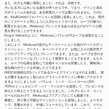
また、出力も大幅に増加しました。それは…当然です。
大いなる力には大いなる責任が伴うからです。つまり、ゲインと高出
力ボリュームがあれば、ある程度のノイズは避けられません。そのた
め、Key&Gateのフルバージョンを回路に追加しました。これは、現代
のノイズゲートと同じように入力からトリガーされ、ループの後ろに
配置されるため、Medusaとブレンドするあらゆるものがゲートの恩
恵を受けることができます。
King in Yellowのように、MedusaにパラレルFXループを追加すること
にしました。
これにより、Medusaの強力なディストーションを他のデバイス(ディ
ストーション、ブースト、オーバードライブ、お気に入りの真空管ア
ンプのプリアンプなど)とブレンドできます。または、ループを空のま
まにしてクリーンなブレンドとして使用することもできます。もちろ
ん、ループの位相を反転して位相キャンセルを回避したり、興味深い
逆位相のサウンドを作成したりできます。
HM2の伝統的なEQバンドであるローとグラインドはそのまま残し、誰
もが愛するあのよく知られたグラインドサウンドに簡単にアクセスで
きるようにしましたが、パラレル・ミッド・コントロール (200-
700hz) とシェルビング・ハイ・フィルターを追加して、プレゼンスを
加えたり抑えたりできるようになりました。このプレゼンス・コント
ロールのおかげで、Medusaはプリアンプとしても最適です。
最後に、切り替え可能なゲインセクションも追加しました。よりモダ
ンで、音量が大きく、中域にフォーカスしています。これで、スウェ