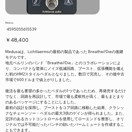
Medusa
SKU：
4595055615539
4595055615539
価
￥48,400
格
Medusaは、Lichtlaermsの最初の製品であった Breathe//Dieの後継
モデルです。
地元ベルリンのバンド「Breathe//Die」とのコラボレーションによ
り、コンパクトな筐体にノイズ低減回路、ブースト、拡張機能を備え
た初のHM2スタイルペダルとなりました。数日で完売し、その後中古
市場で600ドルまで値上がりしました。
復活を最も要望の多かったペダルの1つであったため、再発売するだけ
でなく、回路を再設計して、市場で最も柔軟性が高く、最もまとまり
のあるパッケージにすることにしました。
最初の設計を採用し、ブーストをコア回路に移動した結果、クラシッ
クなチェーンソー・ペダルの最大3倍のゲインが得られました。また、
定評のあるカットコントロールを使用してローエンドを整形し、オリ
ジナルでは不可能だったパンチの効いたパームミュートを作成するこ
ともできます。