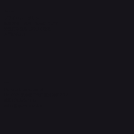
Information
プライバシーポリシー
配送方法・送料・返品について
特定商取引法に基づく表記
​お問い合わせ
​運営元
Quanta International
101-0021 東京都千代田区外神田2-3-6
成田ビル新館4F-B
sales@quanta-intl.jp