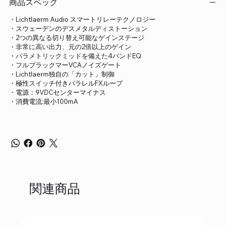
商品スペック
・Lichtlaerm Audio スマートリレーテクノロジー
・スウェーデンのデスメタルディストーション
・2つの異なる切り替え可能なゲインステージ
・非常に高い出力、元の2倍以上のゲイン
・パラメトリックミッドを備えた4バンドEQ
・フルブラックマーVCAノイズゲート
・Lichtlaerm独自の「カット」制御
・極性スイッチ付きパラレルFXループ
・電源：9VDCセンターマイナス
・消費電流:最小100mA
関連商品