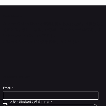
Quanta Online Shop
Quanta Online Shopは音楽を愛する人たちがより自分らし
く輝けるように、厳選した楽器エフェクターの販売をして
いるセレクトECショップです。
ごゆっくりショッピングをお楽しみください。
​入荷・新着情報をいち早くお届けします！
Email
*
Flex Cable Eventide 50cm 2,5mm DC 4050
Ragnarok
Royalist Preamp
PedalSafe Type L6 Universal Mounting Plate –
PedalSafe Type NRL RockBoard – For NEURAL
RockBoard QuickMount Type L6 – Pedal
Flat TRS Cable 30cm
Flat TRS Cable 15cm
Law Maker Legacy
Scout Legacy
Scout Traditional
RockBoard Slider Plug – Chrome
Standard Flat Patch Cables 10cm
Standard Flat Patch Cables 5cm
RockBoard Hook & Loop Tape – wide – 2 m / 6.6
For LINE6 HX Stomp pedals
DSP® Quad Cortex pedal
Mounting Plate for LINE6 HX Stomp Pedals
在庫なし
在庫なし
在庫なし
在庫なし
在庫なし
在庫なし
ft
価格
価格
価格
価格
価格
￥990
￥77,000
￥99,800
￥1,210
￥1,100
在庫なし
価格
価格
価格
￥4,620
￥8,800
￥1,980
入荷・新着情報を希望します
*