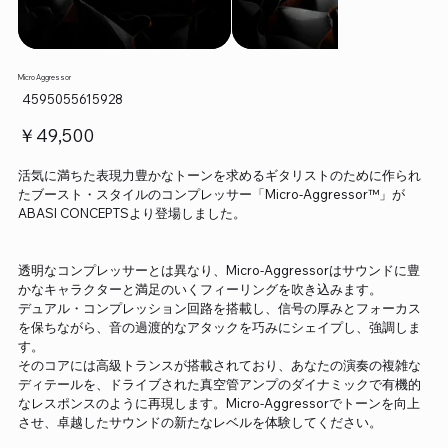
Micro Aggressor
SKU：
4595055615928
4595055615928
価
￥49,500
格
活気に満ちた表現力豊かなトーンを求めるギタリストのために作られ
たブースト・スタイルのコンプレッサー「Micro-Aggressor™」が
ABASI CONCEPTSより登場しました。
透明なコンプレッサーとは異なり、Micro-Aggressorはサウンドに豊
かなキャラクターと満足のいくフィーリングを吹き込みます。
デュアル・コンプレッション回路を搭載し、信号の厚みとフォーカス
を保ちながら、音の過渡的なアタックを巧みにシェイプし、強調しま
す。
そのコアには高級トランスが搭載されており、あなたの演奏の複雑な
ディテールを、ドライブされた真空管アンプのダイナミックで有機的
なレスポンスのように再現します。Micro-Aggressorでトーンを向上
させ、卓越したサウンドの新たなレベルを体験してください。