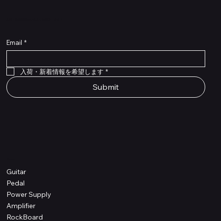
​入荷・新着情報をいち早くお届けします！
Email
*
Flex Cable Eventide 50cm 2,5mm DC 4050
Ragnarok
Royalist Preamp
PedalSafe Type L6 Universal Mounting Plate –
PedalSafe Type NRL RockBoard – For NEURAL
RockBoard QuickMount Type L6 – Pedal
Flat TRS Cable 30cm
Flat TRS Cable 15cm
Law Maker Legacy
Scout Legacy
Scout Traditional
RockBoard Slider Plug – Chrome
Standard Flat Patch Cables 10cm
Standard Flat Patch Cables 5cm
RockBoard Hook & Loop Tape – wide – 2 m / 6.6
For LINE6 HX Stomp pedals
DSP® Quad Cortex pedal
Mounting Plate for LINE6 HX Stomp Pedals
在庫なし
在庫なし
在庫なし
在庫なし
在庫なし
在庫なし
ft
価格
価格
価格
価格
価格
￥990
￥77,000
￥99,800
￥1,210
￥1,100
在庫なし
価格
価格
価格
￥4,620
￥8,800
￥1,980
入荷・新着情報を希望します
*
Submit
Shop
Guitar
Pedal
Power Supply
Amplifier
RockBoard