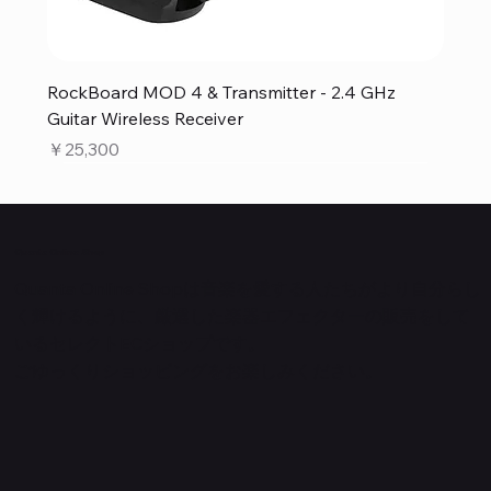
RockBoard MOD 4 & Transmitter - 2.4 GHz
Guitar Wireless Receiver
価格
￥25,300
Quanta Online Shop
Quanta Online Shopは音楽を愛する人たちがより自分らし
く輝けるように、厳選した楽器エフェクターの販売をして
いるセレクトECショップです。
ごゆっくりショッピングをお楽しみください。