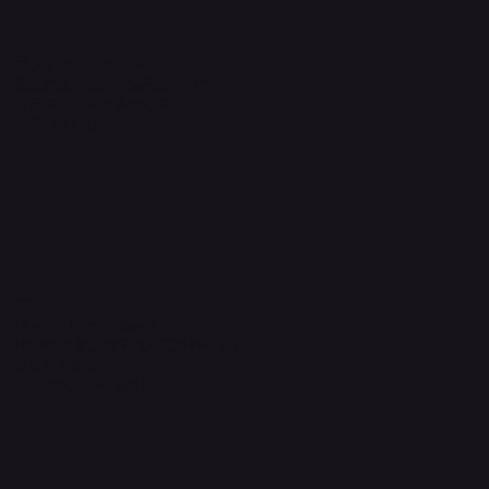
Information
プライバシーポリシー
配送方法・送料・返品について
特定商取引法に基づく表記
​お問い合わせ
​運営元
Quanta International
101-0021 東京都千代田区外神田2-3-6
成田ビル新館4F-B
sales@quanta-intl.jp