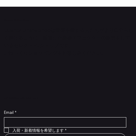
Quanta Online Shop
Quanta Online Shopは音楽を愛する人たちがより自分らし
く輝けるように、厳選した楽器エフェクターの販売をして
いるセレクトECショップです。
ごゆっくりショッピングをお楽しみください。
​入荷・新着情報をいち早くお届けします！
Email
*
Flex Cable Eventide 50cm 2,5mm DC 4050
Ragnarok
Royalist Preamp
PedalSafe Type L6 Universal Mounting Plate –
PedalSafe Type NRL RockBoard – For NEURAL
RockBoard QuickMount Type L6 – Pedal
Flat TRS Cable 30cm
Flat TRS Cable 15cm
Law Maker Legacy
Scout Legacy
Scout Traditional
RockBoard Slider Plug – Chrome
Standard Flat Patch Cables 10cm
Standard Flat Patch Cables 5cm
RockBoard Hook & Loop Tape – wide – 2 m / 6.6
For LINE6 HX Stomp pedals
DSP® Quad Cortex pedal
Mounting Plate for LINE6 HX Stomp Pedals
在庫なし
在庫なし
在庫なし
在庫なし
在庫なし
在庫なし
ft
価格
価格
価格
価格
価格
￥990
￥77,000
￥99,800
￥1,210
￥1,100
在庫なし
価格
価格
価格
￥4,620
￥8,800
￥1,980
入荷・新着情報を希望します
*