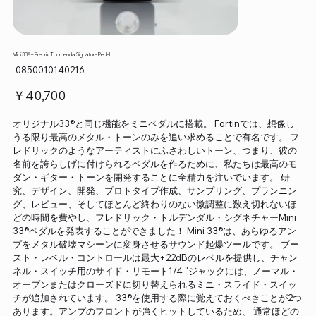
Mini 33® – Fredrik Thordendal Signature Pedal
SKU：
0850010140216
0850010140216
価
￥40,700
格
オリジナル33®と同じ機能をミニペダルに搭載。 Fortinでは、想像し
うる限り最高のメタル・トーンのみを追い求めることで有名です。 フ
レドリックのようなアーティストにふさわしいトーン、つまり、彼の
名前を誇らしげに付けられるペダルを作るために、私たちは最高のモ
ダン・ギター・トーンを開発することに全精力を注いでいます。 研
究、デザイン、開発、プロトタイプ作成、サンプリング、プランニン
グ、レビュー、そしてほとんど終わりのない微調整に数え切れないほ
どの時間を費やし、フレドリック・トルデンダル・シグネチャーMini
33®ペダルを発表することができました！ Mini 33®は、あらゆるアン
プをメタル破壊マシーンに変身させるサウンド起爆ツールです。 ブー
スト・レベル・コントロールは最大+22dBのレベルを提供し、チャン
ネル・スイッチ用のサイド・リモート1/4 "ジャックには、ノーマル・
オープンまたはクローズドに切り替えられるミニ・スライド・スイッ
チが追加されています。 33®を使用する際に覚えておくべきことが2つ
あります。アンプのフロントが強くヒットしているため、 通常ほどの