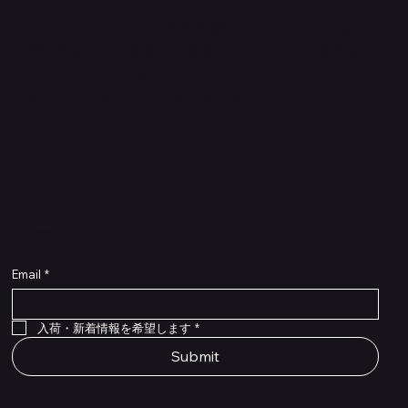
Quanta Online Shopは音楽を愛する人たちがより自分らし
く輝けるように、厳選した楽器エフェクターの販売をして
いるセレクトECショップです。
ごゆっくりショッピングをお楽しみください。
​入荷・新着情報をいち早くお届けします！
Email
*
Flex Cable Eventide 50cm 2,5mm DC 4050
Ragnarok
Royalist Preamp
PedalSafe Type L6 Universal Mounting Plate –
PedalSafe Type NRL RockBoard – For NEURAL
RockBoard QuickMount Type L6 – Pedal
Flat TRS Cable 30cm
Flat TRS Cable 15cm
Law Maker Legacy
Scout Legacy
Scout Traditional
RockBoard Slider Plug – Chrome
Standard Flat Patch Cables 10cm
Standard Flat Patch Cables 5cm
RockBoard Hook & Loop Tape – wide – 2 m / 6.6
For LINE6 HX Stomp pedals
DSP® Quad Cortex pedal
Mounting Plate for LINE6 HX Stomp Pedals
在庫なし
在庫なし
在庫なし
在庫なし
在庫なし
在庫なし
ft
価格
価格
価格
価格
価格
￥990
￥77,000
￥99,800
￥1,210
￥1,100
在庫なし
価格
価格
価格
￥4,620
￥8,800
￥1,980
入荷・新着情報を希望します
*
Submit