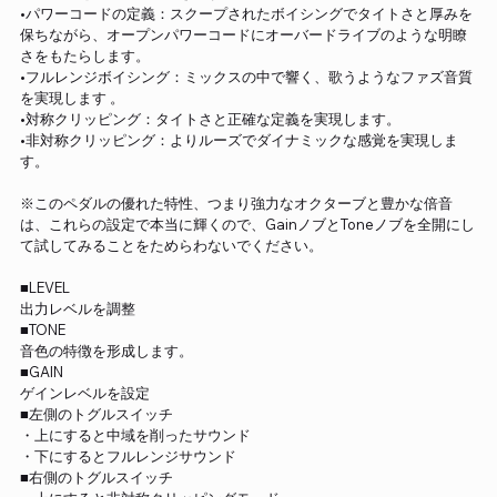
•パワーコードの定義：スクープされたボイシングでタイトさと厚みを
保ちながら、オープンパワーコードにオーバードライブのような明瞭
さをもたらします。
•フルレンジボイシング：ミックスの中で響く、歌うようなファズ音質
を実現します 。
•対称クリッピング：タイトさと正確な定義を実現します。
•非対称クリッピング：よりルーズでダイナミックな感覚を実現しま
す。
※このペダルの優れた特性、つまり強力なオクターブと豊かな倍音
は、これらの設定で本当に輝くので、GainノブとToneノブを全開にし
て試してみることをためらわないでください。
■LEVEL
出力レベルを調整
■TONE
音色の特徴を形成します。
■GAIN
ゲインレベルを設定
■左側のトグルスイッチ
・上にすると中域を削ったサウンド
・下にするとフルレンジサウンド
■右側のトグルスイッチ