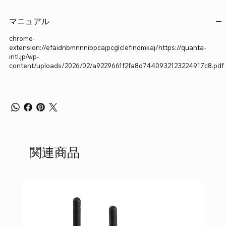
マニュアル
chrome-
extension://efaidnbmnnnibpcajpcglclefindmkaj/https://quanta-
intl.jp/wp-
content/uploads/2026/02/a9229661f2fa8d7440932123224917c8.pdf
関連商品