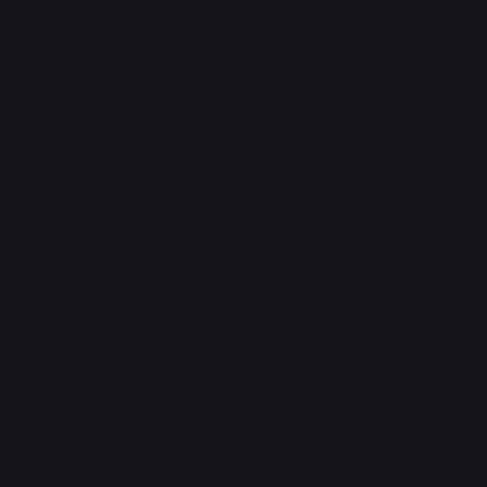
配送方法・送料・返品について
特定商取引法に基づく表記
​お問い合わせ
​運営元
Quanta International
101-0021 東京都千代田区外神田2-3-6
成田ビル新館4F-B
sales@quanta-intl.jp
Socials