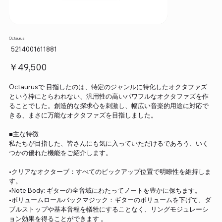
Octaurus
SKU：
5214001611881
5214001611881
価
￥49,500
格
Octaurusで 目指したのは、特定のジャンルに特化したオクタファズ
という枠にとらわれない、汎用性の高いパワフルなオクタファズを作
ることでした。創造的な探求心を刺激し、幅広い音楽的用途に対応で
きる、まさに万能なオクタファズを目指しました。
■主な特徴
私たちが目指した、皆さんにも気に入っていただけるであろう、いく
つかの優れた機能をご紹介します。
•クリアなオ​​クターブ：すべてのピックアップ位置で明瞭性を維持しま
す。
•Note Body: ギターの全音域にわたってノートを豊かに保ちます。
•ボリュームロールバックマジック：ギターのボリュームを下げて、ダ
ブルストップや基本音程を犠牲にすることなく、リングモジュレーシ
ョン効果を得ることができます 。