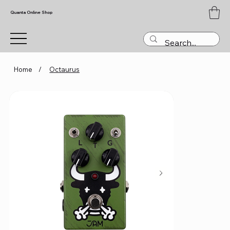
Quanta Online Shop
Home
/
Octaurus