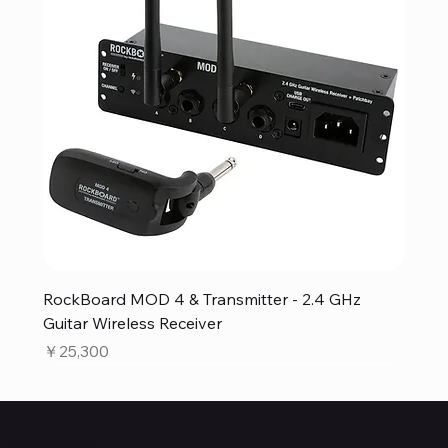
RockBoard MOD 4 & Transmitter - 2.4 GHz
Guitar Wireless Receiver
価格
￥25,300
Quanta Online Shop