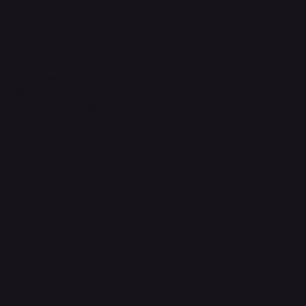
​運営元
Quanta International
101-0021 東京都千代田区外神田2-3-6
成田ビル新館4F-B
sales@quanta-intl.jp
Socials
TikTok
Instagram
X
YouTube