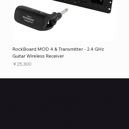
RockBoard MOD 4 & Transmitter - 2.4 GHz
Guitar Wireless Receiver
価格
￥25,300
Quanta Online Shop
Quanta Online Shopは音楽を愛する人たちがより自分らし
く輝けるように、厳選した楽器エフェクターの販売をして
いるセレクトECショップです。
ごゆっくりショッピングをお楽しみください。