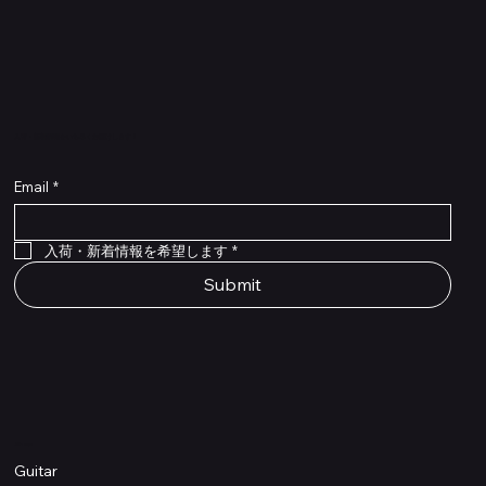
​入荷・新着情報をいち早くお届けします！
Email
*
Flex Cable Eventide 50cm 2,5mm DC 4050
Ragnarok
Royalist Preamp
PedalSafe Type L6 Universal Mounting Plate –
PedalSafe Type NRL RockBoard – For NEURAL
RockBoard QuickMount Type L6 – Pedal
Flat TRS Cable 30cm
Flat TRS Cable 15cm
Law Maker Legacy
Scout Legacy
Scout Traditional
RockBoard Slider Plug – Chrome
Standard Flat Patch Cables 10cm
Standard Flat Patch Cables 5cm
RockBoard Hook & Loop Tape – wide – 2 m / 6.6
For LINE6 HX Stomp pedals
DSP® Quad Cortex pedal
Mounting Plate for LINE6 HX Stomp Pedals
在庫なし
在庫なし
在庫なし
在庫なし
在庫なし
在庫なし
ft
価格
価格
価格
価格
価格
￥990
￥77,000
￥99,800
￥1,210
￥1,100
在庫なし
価格
価格
価格
￥4,620
￥8,800
￥1,980
入荷・新着情報を希望します
*
Submit
Shop
Guitar