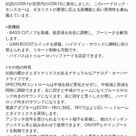
伝説のODR-1が次世代のODR-1Xに進化しました。このハードロック・
モンスターは、ギタリストの要望に応える新機能と高い実用性を兼ね
備えています。
○新機能
・BASS CUTノブを装備。低音域を自在に調整し、ブーミーさを解消
します。
・GAIN BOOSTスイッチを搭載。ハイゲイン・サウンドに瞬時に切り
替えられます。リモート制御も可能です。
・バイパスはトゥルー or バッファードを設定できます。
○その他の特長
伝統の暖かさとダイナミクスがあるナチュラルなアナログ・オーバー
ドライブです。
SPECTRUMコントロールは中域を殆ど変化させずに、中低域と高域を
同時に調節できます。左に回すと中域がウォームになりブルースやロ
ック向きのサウンドになります。右に回すと荒々しさが増し、ハード
ロック向きのサウンドになります。
電源アダプターはDC9V～18Vに対応。18Vではより広いヘッドルーム
とダイナミクスを実現します。
アンラッチ信号を受けられるリモート端子を装備し、他のスイッチン
グシステム等と組み合わせて使用できます。ON/OFFとゲインブース
トを制御できます。