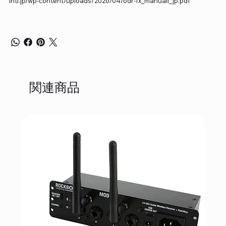
intl.jp/wp-content/uploads/2026/04/odr-1x_manuall_jp.pdf
関連商品