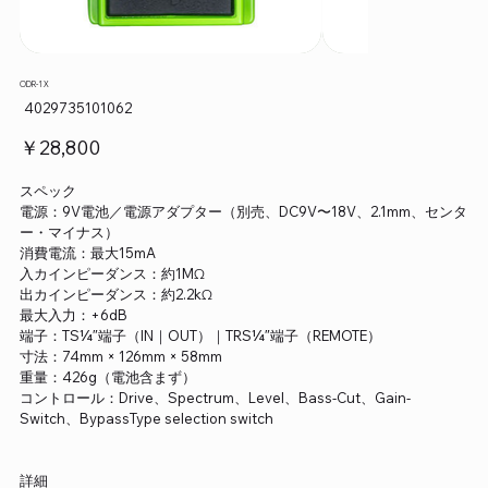
ODR-1 X
SKU：
4029735101062
4029735101062
価
￥28,800
格
スペック
電源：9V電池／電源アダプター（別売、DC9V〜18V、2.1mm、センタ
ー・マイナス）
消費電流：最大15mA
入カインピーダンス：約1MΩ
出カインピーダンス：約2.2kΩ
最大入力：+6dB
端子：TS¼″端子（IN｜OUT）｜TRS¼″端子（REMOTE）
寸法：74mm × 126mm × 58mm
重量：426g（電池含まず）
コントロール：Drive、Spectrum、Level、Bass-Cut、Gain-
Switch、BypassType selection switch
詳細