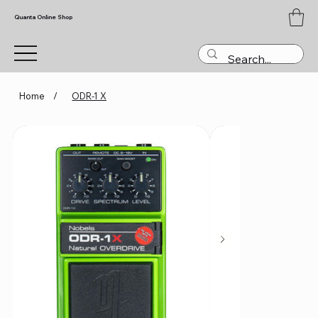
Quanta Online Shop
Home
/
ODR-1 X