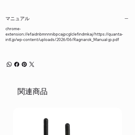
マニュアル
chrome-
extension://efaidnbmnnnibpcajpcglclefindmkaj/https://quanta-
intl.jp/wp-content/uploads/2026/06/Ragnarok_Manual-jp.pdf
関連商品