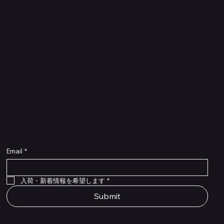
Quanta Online Shopは音楽を愛する人たちがより自分らし
く輝けるように、厳選した楽器エフェクターの販売をして
いるセレクトECショップです。
ごゆっくりショッピングをお楽しみください。
​入荷・新着情報をいち早くお届けします！
Email
*
Flex Cable Eventide 50cm 2,5mm DC 4050
Ragnarok
Royalist Preamp
PedalSafe Type L6 Universal Mounting Plate –
PedalSafe Type NRL RockBoard – For NEURAL
RockBoard QuickMount Type L6 – Pedal
Flat TRS Cable 30cm
Flat TRS Cable 15cm
Law Maker Legacy
Scout Legacy
Scout Traditional
RockBoard Slider Plug – Chrome
Standard Flat Patch Cables 10cm
Standard Flat Patch Cables 5cm
RockBoard Hook & Loop Tape – wide – 2 m / 6.6
For LINE6 HX Stomp pedals
DSP® Quad Cortex pedal
Mounting Plate for LINE6 HX Stomp Pedals
在庫なし
在庫なし
在庫なし
在庫なし
在庫なし
在庫なし
ft
価格
価格
価格
価格
価格
￥990
￥77,000
￥99,800
￥1,210
￥1,100
在庫なし
価格
価格
価格
￥4,620
￥8,800
￥1,980
入荷・新着情報を希望します
*
Submit