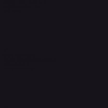
配送方法・送料・返品について
特定商取引法に基づく表記
​お問い合わせ
​運営元
Quanta International
101-0021 東京都千代田区外神田2-3-6
成田ビル新館4F-B
sales@quanta-intl.jp
Socials