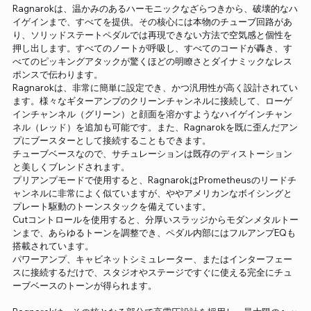
Ragnarokは、温かみのあるハーモニックなざらつきから、破壊的なハ
イゲインまで、すべてを提供。その核心には本物のチューブ回路があ
り、ソリッドステートペダルでは再現できない方法で空気感と個性を
押し出します。すべてのノートが呼吸し、すべてのコードが轟き、す
べてのピッキングアタックが驚くほどの明瞭さとダイナミックなレス
ポンスで伝わります。
Ragnarokは、非常に簡単に設定でき、かつ汎用性が高く設計されてい
ます。様々なギターアンプのクリーンチャンネルに接続して、ローゲ
インチャンネル（グリーン）と顔面を溶かすようなハイゲインチャン
ネル（レッド）を追加も可能です。また、Ragnarokを既に歪んだアン
プにブースターとして接続することもできます。
チューブベースなので、サチュレーションは既存のディストーション
と美しくブレンドされます。
プリアンプモードで使用すると、RagnarokはPrometheusのリードチ
ャンネルに非常によく似ていますが、ややアメリカンなボイシングと
プレート駆動のトーンスタックを備えています。
Cutコントロールを使用すると、分厚いスラッジからモダンメタルトー
ンまで、あらゆるトーンを調整でき、ペダル内部にはフルアンプEQも
搭載されています。
パワーアンプ、キャビネットシミュレーター、またはインターフェー
スに接続するだけで、スタジオやステージですぐに使える完全にチュ
ーブベースのトーンが得られます。