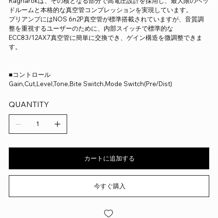
Ragnarokは、その核となる部分で高電圧設計を採用し、最大限のヘッ
ドルームと本格的な真空管コンプレッションを実現しています。
プリアンプにはNOS 6n2P真空管が標準搭載されていますが、音質調
整を重視するユーザーのために、内部スイッチで標準的な
ECC83/12AX7真空管に簡単に交換でき、ゲイン構造を微調整できま
す。
■コントロール
Gain,Cut,Level,Tone,Bite Switch,Mode Switch(Pre/Dist)
QUANTITY
カートに追加する
今すぐ購入