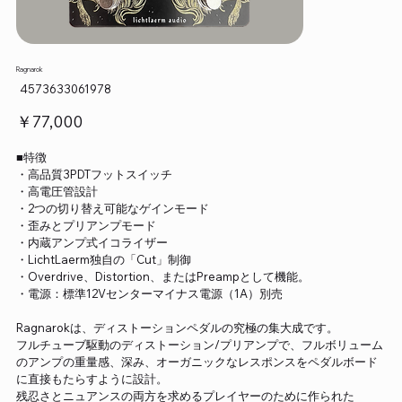
Ragnarok
SKU：
4573633061978
4573633061978
価
￥77,000
格
■特徴
・高品質3PDTフットスイッチ
・高電圧管設計
・2つの切り替え可能なゲインモード
・歪みとプリアンプモード
・内蔵アンプ式イコライザー
・LichtLaerm独自の「Cut」制御
・Overdrive、Distortion、またはPreampとして機能。
・電源：標準12Vセンターマイナス電源（1A）別売
Ragnarokは、ディストーションペダルの究極の集大成です。
フルチューブ駆動のディストーション/プリアンプで、フルボリューム
のアンプの重量感、深み、オーガニックなレスポンスをペダルボード
に直接もたらすように設計。
残忍さとニュアンスの両方を求めるプレイヤーのために作られた