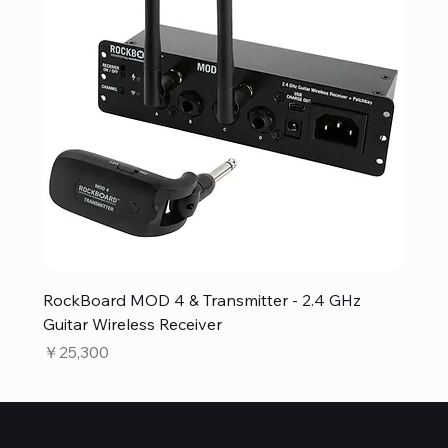
RockBoard MOD 4 & Transmitter - 2.4 GHz
Guitar Wireless Receiver
価格
￥25,300
Quanta Online Shop