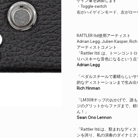
ゲイン量を調節します
・Toggle-switch
右がハイゲインモード、左がロー
RATTLER ltd使用アーティスト
Adrian Legg, Julien Kasper, Ric
アーティストコメント
「Rattler ltd. は、ト
りハスキーな音色になるという点
Adrian Legg
「ペダルスチールで素晴らしいサ
的なディストーションまで生み出
Rich Hinman
「LM308チップのおかげで、
ジのグリットからファズまで、頼
ん！」
Sean Ono Lennon
「Rattler ltd.は、類ま
ンを誇り、私の演奏のダイナミク