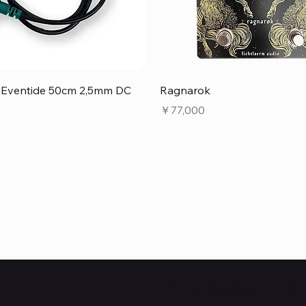
クイックビュー
クイックビュー
e Eventide 50cm 2,5mm DC
Ragnarok
価格
￥77,000
​入荷・新着情報をいち早