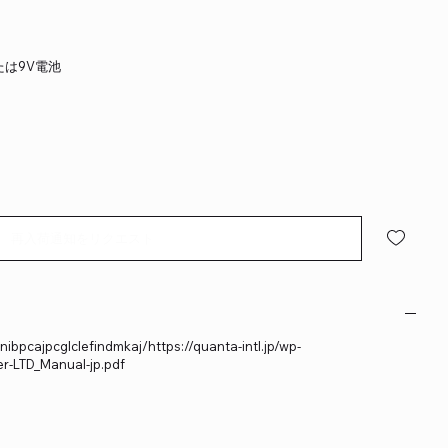
たは9V電池
再入荷通知をリクエスト
bpcajpcglclefindmkaj/https://quanta-intl.jp/wp-
r-LTD_Manual-jp.pdf