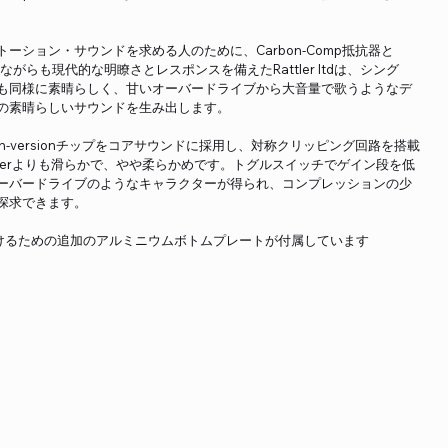
ーション・サウンドを求める人のために、Carbon-Comp抵抗器と
orsを採用しながらも現代的な明瞭さとレスポンスを備えたRattler ltdは、シング
も同様に素晴らしく、甘いオーバードライブから大音量で歌うようなデ
の素晴らしいサウンドを生み出します。
08AH can-versionチップをコアサウンドに採用し、対称クリッピング回路を搭載
tlerよりも滑らかで、やや柔らかめです。トグルスイッチでゲイン段を低
ーバードライブのようなキャラクターが得られ、コンプレッションの少
探求できます。
に取り付けるための追加のアルミニウムボトムプレートが付属しています