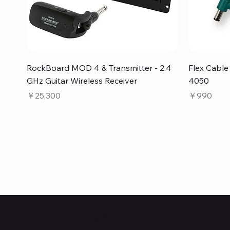
クイックビュー
RockBoard MOD 4 & Transmitter - 2.4
Flex Cabl
GHz Guitar Wireless Receiver
4050
価格
価格
￥25,300
￥990
Quanta Online Shop