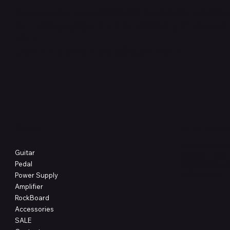
Quanta Online Shopは音楽を愛する人たちがより自分
うに、厳選した楽器エフェクターの販売をしているセレク
クイックビュー
クイックビュー
クイックビュー
PedalSafe Type L6 Universal Mounting
Flat TRS Cable 15cm
RockBoard Slider Plug – Chrome
PedalSafe
Law Maker
Standard F
プです。
Plate – For LINE6 HX Stomp pedals
在庫なし
NEURAL DS
在庫なし
在庫なし
ごゆっくりショッピングをお楽しみください。
価格
￥1,100
価格
価格
￥4,620
￥8,800
Shop
Informati
プライバシーポ
Guitar
配送方法・送料
Pedal
特定商取引法に
​お問い合わせ
Power Supply
Amplifier
RockBoard
Accessories
SALE