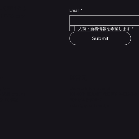
らしく輝けるよ
Email
*
トECショッ
クイックビュー
クイックビュー
クイックビュー
クイックビュー
クイックビュー
クイックビュー
 Type NRL RockBoard – For
 Legacy
lat Patch Cables 10cm
RockBoard QuickMount Type
Scout Legacy
Standard Flat Patch Cables
入荷・新着情報を希望します
*
P® Quad Cortex pedal
Pedal Mounting Plate for L
在庫なし
在庫なし
Stomp Pedals
Submit
価格
￥1,980
on
​運営元
リシー
Quanta International
・返品について
101-0021 東京都千代田区外神田2-3-6
基づく表記
成田ビル新館4F-B
sales@quanta-intl.jp