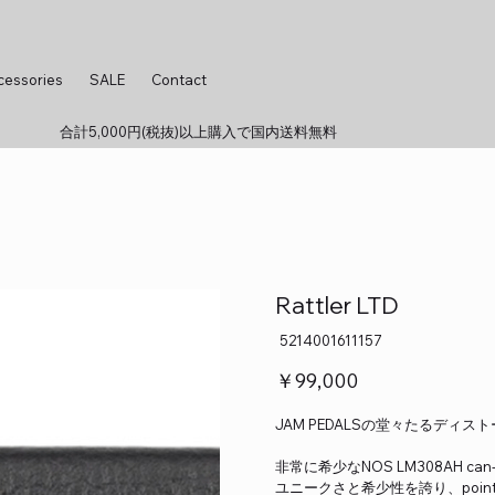
cessories
SALE
Contact
合計5,000円(税抜)以上購入で国内送料無料
Rattler LTD
SKU：
5214001611157
5214001611157
価
￥99,000
格
JAM PEDALSの堂々たるディ
非常に希少なNOS LM308AH 
ユニークさと希少性を誇り、poin