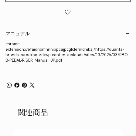
マニュアル
chrome-
extension://efaidnbmnnnibpcajpcglclefindmkaj/https://quanta-
brands.jp/rockboard/wp-content/uploads/sites/13/2026/03/RBO-
B-PEDAL-RISER_Manual_JP.pdf
関連商品