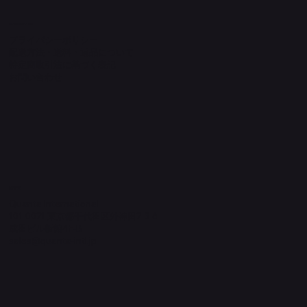
Information
プライバシーポリシー
配送方法・送料・返品について
特定商取引法に基づく表記
​お問い合わせ
​運営元
Quanta International
101-0021 東京都千代田区外神田2-3-6
成田ビル新館4F-B
sales@quanta-intl.jp