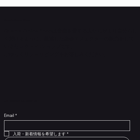
Quanta Online Shop
Quanta Online Shopは音楽を愛する人たちがより自分らし
く輝けるように、厳選した楽器エフェクターの販売をして
いるセレクトECショップです。
ごゆっくりショッピングをお楽しみください。
​入荷・新着情報をいち早くお届けします！
Email
*
Flex Cable Eventide 50cm 2,5mm DC 4050
Ragnarok
Royalist Preamp
PedalSafe Type L6 Universal Mounting Plate –
PedalSafe Type NRL RockBoard – For NEURAL
RockBoard QuickMount Type L6 – Pedal
Flat TRS Cable 30cm
Flat TRS Cable 15cm
Law Maker Legacy
Scout Legacy
Scout Traditional
RockBoard Slider Plug – Chrome
Standard Flat Patch Cables 10cm
Standard Flat Patch Cables 5cm
RockBoard Hook & Loop Tape – wide – 2 m / 6.6
For LINE6 HX Stomp pedals
DSP® Quad Cortex pedal
Mounting Plate for LINE6 HX Stomp Pedals
在庫なし
在庫なし
在庫なし
在庫なし
在庫なし
在庫なし
ft
価格
価格
価格
価格
価格
￥990
￥77,000
￥99,800
￥1,210
￥1,100
在庫なし
価格
価格
価格
￥4,620
￥8,800
￥1,980
入荷・新着情報を希望します
*