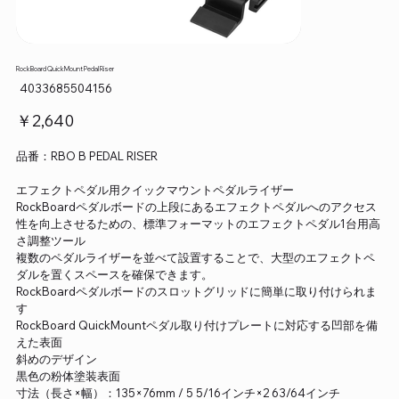
RockBoard QuickMount Pedal Riser
SKU：
4033685504156
4033685504156
価
￥2,640
格
品番：RBO B PEDAL RISER
エフェクトペダル用クイックマウントペダルライザー
RockBoardペダルボードの上段にあるエフェクトペダルへのアクセス
性を向上させるための、標準フォーマットのエフェクトペダル1台用高
さ調整ツール
複数のペダルライザーを並べて設置することで、大型のエフェクトペ
ダルを置くスペースを確保できます。
RockBoardペダルボードのスロットグリッドに簡単に取り付けられま
す
RockBoard QuickMountペダル取り付けプレートに対応する凹部を備
えた表面
斜めのデザイン
黒色の粉体塗装表面
寸法（長さ×幅）：135×76mm / 5 5/16インチ×2 63/64インチ