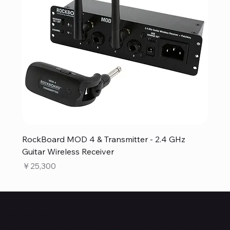
RockBoard MOD 4 & Transmitter - 2.4 GHz
Guitar Wireless Receiver
価格
￥25,300
Quanta Online Shop