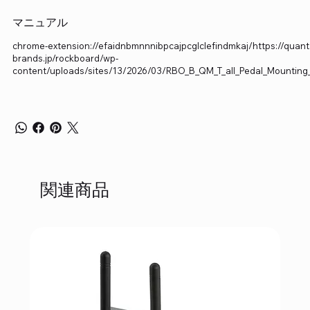
マニュアル
chrome-extension://efaidnbmnnnibpcajpcglclefindmkaj/https://quant
brands.jp/rockboard/wp-
content/uploads/sites/13/2026/03/RBO_B_QM_T_all_Pedal_Mounting
関連商品