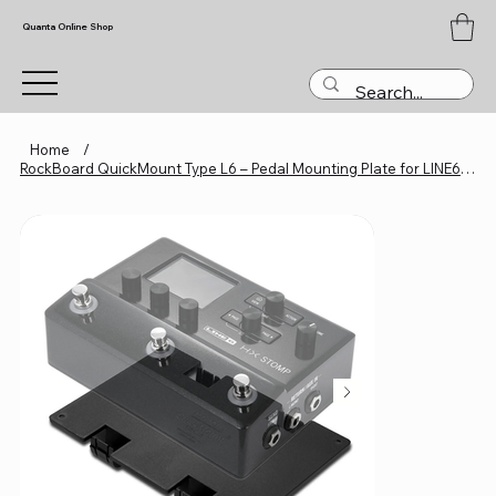
Quanta Online Shop
Home
/
RockBoard QuickMount Type L6 – Pedal Mounting Plate for LINE6 HX Stomp Pedals