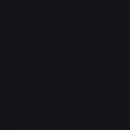
​お問い合わせ
​運営元
Quanta International
101-0021 東京都千代田区外神田2-3-6
成田ビル新館4F-B
sales@quanta-intl.jp
Socials
TikTok