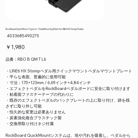
RockBoard QuickMount Type L6 – Pedal Mounting Plate for LINE6 HX Stomp Pedals
SKU：
4033685490275
4033685490275
価
￥1,980
格
品番：RBO B QM T L6
・LINE6 HX Stompペダル用クイックマウントペダルマウントプレート
・平らな表面、普遍的に使用可能
・寸法：170×123mm / 6,69インチ×4,84インチ
・エフェクトペダルをRockBoardペダルボードに安全に取り付けます
・粘着面ファスナーテープの代わりに
・既存のエフェクトペダルのバックプレートの上に取り付け、跡を残
さずに取り外し可能
・恒久的な変更は必要ありません
・炭素強化複合プラスチック製
・交換用取り付けネジ付属
RockBoard QuickMountシステムは、埃や汚れを吸着し、ペダルから