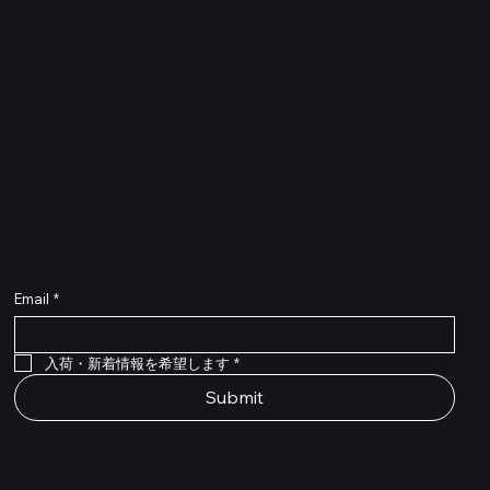
Quanta Online Shopは音楽を愛する人たちがより自分らし
く輝けるように、厳選した楽器エフェクターの販売をして
いるセレクトECショップです。
ごゆっくりショッピングをお楽しみください。
​入荷・新着情報をいち早くお届けします！
Email
*
Flex Cable Eventide 50cm 2,5mm DC 4050
Ragnarok
Royalist Preamp
PedalSafe Type L6 Universal Mounting Plate –
PedalSafe Type NRL RockBoard – For NEURAL
RockBoard QuickMount Type L6 – Pedal
Flat TRS Cable 30cm
Flat TRS Cable 15cm
Law Maker Legacy
Scout Legacy
Scout Traditional
RockBoard Slider Plug – Chrome
Standard Flat Patch Cables 10cm
Standard Flat Patch Cables 5cm
RockBoard Hook & Loop Tape – wide – 2 m / 6.6
For LINE6 HX Stomp pedals
DSP® Quad Cortex pedal
Mounting Plate for LINE6 HX Stomp Pedals
在庫なし
在庫なし
在庫なし
在庫なし
在庫なし
在庫なし
ft
価格
価格
価格
価格
価格
￥990
￥77,000
￥99,800
￥1,210
￥1,100
在庫なし
価格
価格
価格
￥4,620
￥8,800
￥1,980
入荷・新着情報を希望します
*
Submit