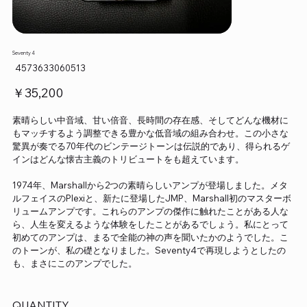
Seventy 4
SKU：
4573633060513
4573633060513
価
￥35,200
格
素晴らしい中音域、甘い倍音、長時間の存在感、そしてどんな機材に
もマッチするよう調整できる豊かな低音域の組み合わせ。この小さな
驚異が奏でる70年代のビンテージトーンは伝説的であり、得られるゲ
インはどんな懐古主義のトリビュートをも超えています。
1974年、Marshallから2つの素晴らしいアンプが登場しました。メタ
ルフェイスのPlexiと、新たに登場したJMP、Marshall初のマスターボ
リュームアンプです。これらのアンプの傑作に触れたことがある人な
ら、人生を変えるような体験をしたことがあるでしょう。私にとって
初めてのアンプは、まるで全能の神の声を聞いたかのようでした。こ
のトーンが、私の礎となりました。Seventy4で再現しようとしたの
も、まさにこのアンプでした。
QUANTITY