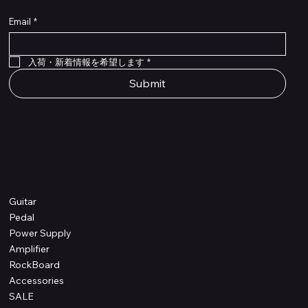
Email
*
Flex Cable Eventide 50cm 2,5mm DC 4050
Ragnarok
Royalist Preamp
PedalSafe Type L6 Universal Mounting Plate –
PedalSafe Type NRL RockBoard – For NEURAL
RockBoard QuickMount Type L6 – Pedal
Flat TRS Cable 30cm
Flat TRS Cable 15cm
Law Maker Legacy
Scout Legacy
Scout Traditional
RockBoard Slider Plug – Chrome
Standard Flat Patch Cables 10cm
Standard Flat Patch Cables 5cm
RockBoard Hook & Loop Tape – wide – 2 m / 6.6
For LINE6 HX Stomp pedals
DSP® Quad Cortex pedal
Mounting Plate for LINE6 HX Stomp Pedals
在庫なし
在庫なし
在庫なし
在庫なし
在庫なし
在庫なし
ft
価格
価格
価格
価格
価格
￥990
￥77,000
￥99,800
￥1,210
￥1,100
在庫なし
価格
価格
価格
￥4,620
￥8,800
￥1,980
入荷・新着情報を希望します
*
Submit
Shop
Guitar
Pedal
Power Supply
Amplifier
RockBoard
Accessories
SALE