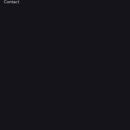
Contact
Information
プライバシーポリシー
配送方法・送料・返品について
特定商取引法に基づく表記
​お問い合わせ
​運営元
Quanta International
101-0021 東京都千代田区外神田2-3-6
成田ビル新館4F-B