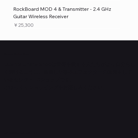
RockBoard MOD 4 & Transmitter - 2.4 GHz
Guitar Wireless Receiver
価格
￥25,300
Quanta Online Shop
Quanta Online Shopは音楽を愛する人たちがより自分らし
く輝けるように、厳選した楽器エフェクターの販売をして
いるセレクトECショップです。
ごゆっくりショッピングをお楽しみください。
​入荷・新着情報をいち早くお届けします！