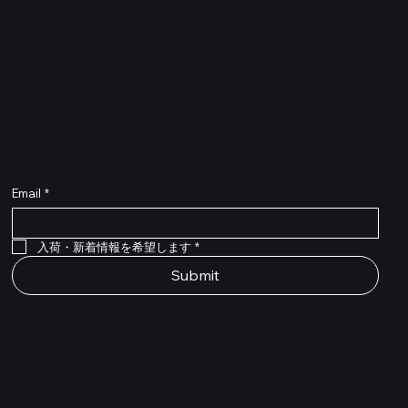
ごゆっくりショッピングをお楽しみください。
​入荷・新着情報をいち早くお届けします！
Email
*
Flex Cable Eventide 50cm 2,5mm DC 4050
Ragnarok
Royalist Preamp
PedalSafe Type L6 Universal Mounting Plate –
PedalSafe Type NRL RockBoard – For NEURAL
RockBoard QuickMount Type L6 – Pedal
Flat TRS Cable 30cm
Flat TRS Cable 15cm
Law Maker Legacy
Scout Legacy
Scout Traditional
RockBoard Slider Plug – Chrome
Standard Flat Patch Cables 10cm
Standard Flat Patch Cables 5cm
RockBoard Hook & Loop Tape – wide – 2 m / 6.6
For LINE6 HX Stomp pedals
DSP® Quad Cortex pedal
Mounting Plate for LINE6 HX Stomp Pedals
在庫なし
在庫なし
在庫なし
在庫なし
在庫なし
在庫なし
ft
価格
価格
価格
価格
価格
￥990
￥77,000
￥99,800
￥1,210
￥1,100
在庫なし
価格
価格
価格
￥4,620
￥8,800
￥1,980
入荷・新着情報を希望します
*
Submit