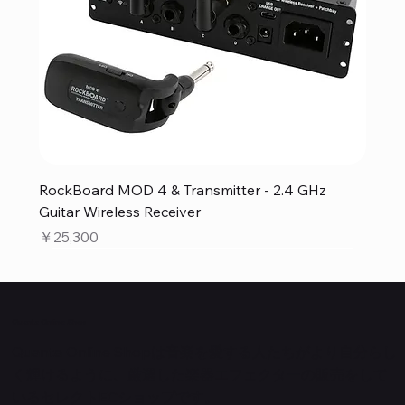
RockBoard MOD 4 & Transmitter - 2.4 GHz
Guitar Wireless Receiver
価格
￥25,300
Quanta Online Shop
Quanta Online Shopは音楽を愛する人たちがより自分らし
く輝けるように、厳選した楽器エフェクターの販売をして
いるセレクトECショップです。