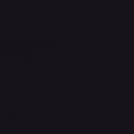
​運営元
Quanta International
101-0021 東京都千代田区外神田2-3-6
成田ビル新館4F-B
sales@quanta-intl.jp
Socials
TikTok
Instagram
X
YouTube