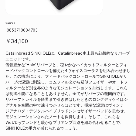
SINKHOLE
SKU：
0853710004703
0853710004703
価
￥34,100
格
Catalinbread SINKHOLEは、Catalinbread史上最も幻想的なリバーブ
ユニットです。
倍音豊かな“Hole”リバーブと、穏やかなハイカットフィルターとフィ
ードバックコントロールを備えた4ヴォイスコーラスを組み合わせまし
た。この構造により、フィードバックコントロールでSINKHOLEがリ
バーブの深淵に到達し、コムフィルタから疑似フェイザーやオートフ
ィルターなど別世界のようなモジュレーションを抽出します。これら
は制御不能になることもありません。全てがリバーブの範囲内です。
リバーブトレイルを限界まで引き伸ばしたときのロングディケイはシ
グナルを空間の中で凍りつかせるほどです。極端な設定はヴィンテー
ジアナログ・デジタルハイブリッドシンセサイザーパッドを思わせ、
モジュレーションされたノートを保持します。そして、これらを
Wet/Dryブレンドと暖かなプリアンプ回路を組み合わせることで、
SINKHOLEの重力が感じられるでしょう。