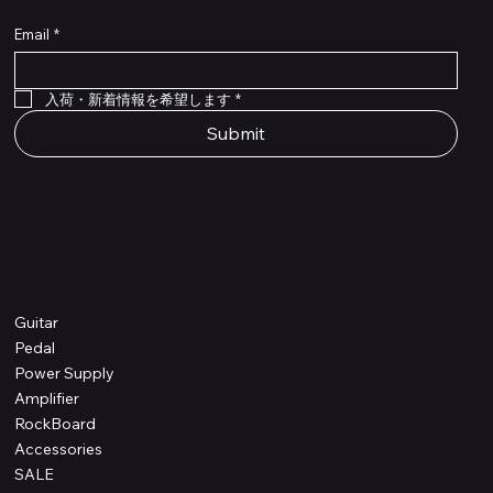
Email
*
Flex Cable Eventide 50cm 2,5mm DC 4050
Ragnarok
Royalist Preamp
PedalSafe Type L6 Universal Mounting Plate –
PedalSafe Type NRL RockBoard – For NEURAL
RockBoard QuickMount Type L6 – Pedal
Flat TRS Cable 30cm
Flat TRS Cable 15cm
Law Maker Legacy
Scout Legacy
Scout Traditional
RockBoard Slider Plug – Chrome
Standard Flat Patch Cables 10cm
Standard Flat Patch Cables 5cm
RockBoard Hook & Loop Tape – wide – 2 m / 6.6
For LINE6 HX Stomp pedals
DSP® Quad Cortex pedal
Mounting Plate for LINE6 HX Stomp Pedals
在庫なし
在庫なし
在庫なし
在庫なし
在庫なし
在庫なし
ft
価格
価格
価格
価格
価格
￥990
￥77,000
￥99,800
￥1,210
￥1,100
在庫なし
価格
価格
価格
￥4,620
￥8,800
￥1,980
入荷・新着情報を希望します
*
Submit
Shop
Guitar
Pedal
Power Supply
Amplifier
RockBoard
Accessories
SALE