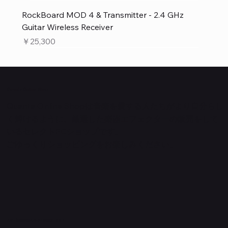
RockBoard MOD 4 & Transmitter - 2.4 GHz
Guitar Wireless Receiver
価格
￥25,300
Quanta Online Shop
Quanta Online Shopは音楽を愛する人たちがより自分らし
く輝けるように、厳選した楽器エフェクターの販売をして
いるセレクトECショップです。
ごゆっくりショッピングをお楽しみください。
​入荷・新着情報をいち早くお届けします！