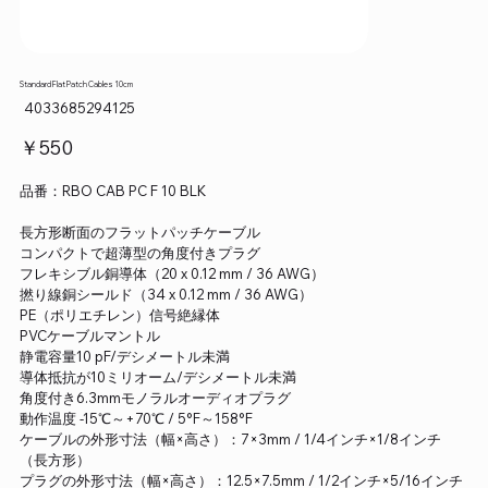
Standard Flat Patch Cables 10cm
SKU：
4033685294125
4033685294125
価
￥550
格
品番：RBO CAB PC F 10 BLK
長方形断面のフラットパッチケーブル
コンパクトで超薄型の角度付きプラグ
フレキシブル銅導体（20 x 0.12 mm / 36 AWG）
撚り線銅シールド（34 x 0.12 mm / 36 AWG）
PE（ポリエチレン）信号絶縁体
PVCケーブルマントル
静電容量10 pF/デシメートル未満
導体抵抗が10ミリオーム/デシメートル未満
角度付き6.3mmモノラルオーディオプラグ
動作温度 -15℃～+70℃ / 5°F～158°F
ケーブルの外形寸法（幅×高さ）：7×3mm / 1/4インチ×1/8インチ
（長方形）
プラグの外形寸法（幅×高さ）：12.5×7.5mm / 1/2インチ×5/16インチ