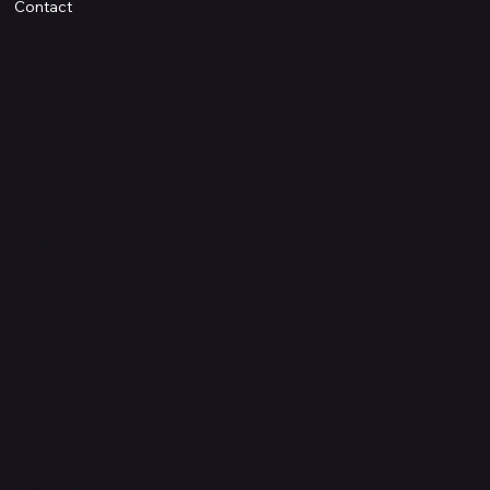
Contact
Information
プライバシーポリシー
配送方法・送料・返品について
特定商取引法に基づく表記
​お問い合わせ
​運営元
Quanta International
101-0021 東京都千代田区外神田2-3-6
成田ビル新館4F-B