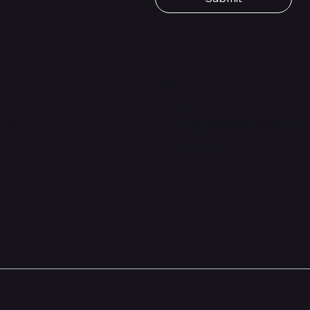
価格
￥1,980
on
​運営元
リシー
Quanta International
・返品について
101-0021 東京都千代田区外神田2-3-6
基づく表記
成田ビル新館4F-B
sales@quanta-intl.jp