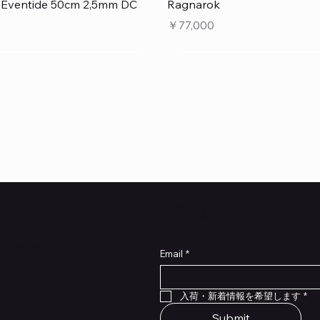
クイックビュー
クイックビュー
e Eventide 50cm 2,5mm DC
Ragnarok
価格
￥77,000
​入荷・新着情報をいち早
らしく輝けるよ
Email
*
トECショッ
クイックビュー
クイックビュー
クイックビュー
クイックビュー
クイックビュー
クイックビュー
 Type NRL RockBoard – For
 Legacy
lat Patch Cables 10cm
RockBoard QuickMount Type
Scout Legacy
Standard Flat Patch Cables
入荷・新着情報を希望します
*
P® Quad Cortex pedal
Pedal Mounting Plate for L
在庫なし
在庫なし
Stomp Pedals
Submit