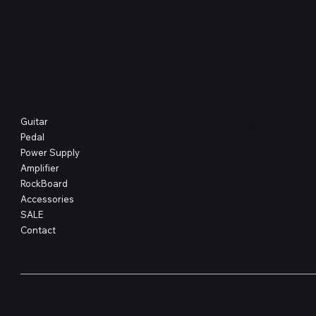
価格
価格
￥4,620
￥8,800
Shop
Informati
プライバシーポ
Guitar
配送方法・送料
Pedal
特定商取引法に
​お問い合わせ
Power Supply
Amplifier
RockBoard
Accessories
SALE
Contact
© Quanta Online Shop