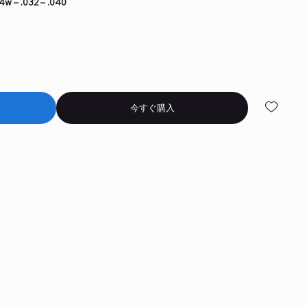
4w – .032 – .040
今すぐ購入