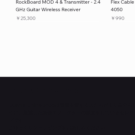
クイックビュー
RockBoard MOD 4 & Transmitter - 2.4
Flex Cabl
GHz Guitar Wireless Receiver
4050
価格
価格
￥25,300
￥990
Quanta Online Shop
Quanta Online Shopは音楽を愛する人たちがより自分
うに、厳選した楽器エフェクターの販売をしているセレク
クイックビュー
クイックビュー
クイックビュー
PedalSafe Type L6 Universal Mounting
Flat TRS Cable 15cm
RockBoard Slider Plug – Chrome
PedalSafe
Law Maker
Standard F
プです。
Plate – For LINE6 HX Stomp pedals
在庫なし
NEURAL DS
在庫なし
在庫なし
ごゆっくりショッピングをお楽しみください。
価格
￥1,100