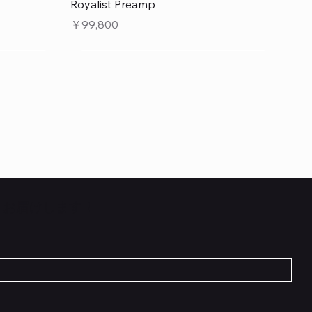
クイックビュー
Royalist Preamp
価格
￥99,800
くお届けします！
クイックビュー
クイックビュー
クイックビュー
 L6 –
 5cm
Flat TRS Cable 30cm
Scout Traditional
RockBoard Hook & Loop Tape – wide –
INE6 HX
在庫なし
2 m / 6.6 ft
価格
￥1,210
在庫なし