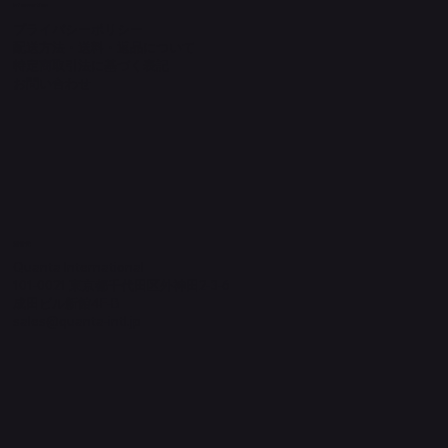
Information
プライバシーポリシー
配送方法・送料・返品について
特定商取引法に基づく表記
​お問い合わせ
​運営元
Quanta International
101-0021 東京都千代田区外神田2-3-6
成田ビル新館4F-B
sales@quanta-intl.jp