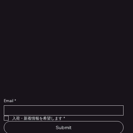
Quanta Online Shop
Quanta Online Shopは音楽を愛する人たちがより自分らし
く輝けるように、厳選した楽器エフェクターの販売をして
いるセレクトECショップです。
ごゆっくりショッピングをお楽しみください。
​入荷・新着情報をいち早くお届けします！
Email
*
Flex Cable Eventide 50cm 2,5mm DC 4050
Ragnarok
Royalist Preamp
PedalSafe Type L6 Universal Mounting Plate –
PedalSafe Type NRL RockBoard – For NEURAL
RockBoard QuickMount Type L6 – Pedal
Flat TRS Cable 30cm
Flat TRS Cable 15cm
Law Maker Legacy
Scout Legacy
Scout Traditional
RockBoard Slider Plug – Chrome
Standard Flat Patch Cables 10cm
Standard Flat Patch Cables 5cm
RockBoard Hook & Loop Tape – wide – 2 m / 6.6
For LINE6 HX Stomp pedals
DSP® Quad Cortex pedal
Mounting Plate for LINE6 HX Stomp Pedals
在庫なし
在庫なし
在庫なし
在庫なし
在庫なし
在庫なし
ft
価格
価格
価格
価格
価格
￥990
￥77,000
￥99,800
￥1,210
￥1,100
在庫なし
価格
価格
価格
￥4,620
￥8,800
￥1,980
入荷・新着情報を希望します
*
Submit