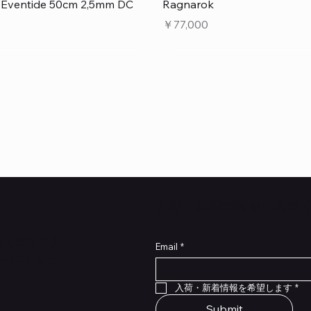
クイックビュー
クイックビュー
e Eventide 50cm 2,5mm DC
Ragnarok
価格
￥77,000
​入荷・新着情報をいち早
らしく輝けるよ
Email
*
トECショッ
クイックビュー
クイックビュー
クイックビュー
クイックビュー
クイックビュー
クイックビュー
 Type NRL RockBoard – For
 Legacy
lat Patch Cables 10cm
RockBoard QuickMount Type
Scout Legacy
Standard Flat Patch Cables
入荷・新着情報を希望します
*
P® Quad Cortex pedal
Pedal Mounting Plate for L
在庫なし
在庫なし
Stomp Pedals
Submit