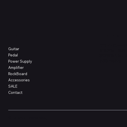
価格
価格
￥4,620
￥8,800
Shop
Informati
プライバシーポ
Guitar
配送方法・送料
Pedal
特定商取引法に
​お問い合わせ
Power Supply
Amplifier
RockBoard
Accessories
SALE
Contact
© Quanta Online Shop