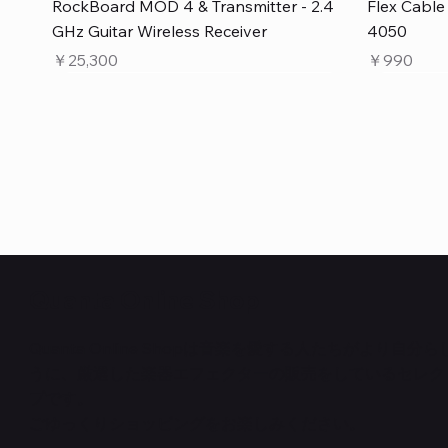
クイックビュー
RockBoard MOD 4 & Transmitter - 2.4
Flex Cabl
GHz Guitar Wireless Receiver
4050
価格
価格
￥25,300
￥990
Quanta Online Shop
Quanta Online Shopは音楽を愛する人たちがより自分
うに、厳選した楽器エフェクターの販売をしているセレク
クイックビュー
クイックビュー
クイックビュー
PedalSafe Type L6 Universal Mounting
Flat TRS Cable 15cm
RockBoard Slider Plug – Chrome
PedalSafe
Law Maker
Standard F
プです。
Plate – For LINE6 HX Stomp pedals
在庫なし
NEURAL DS
在庫なし
在庫なし
ごゆっくりショッピングをお楽しみください。
価格
￥1,100