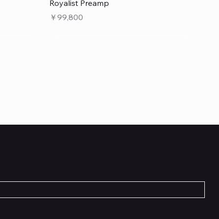
クイックビュー
Royalist Preamp
価格
￥99,800
くお届けします！
クイックビュー
クイックビュー
クイックビュー
 L6 –
 5cm
Flat TRS Cable 30cm
Scout Traditional
RockBoard Hook & Loop Tape – wide –
INE6 HX
在庫なし
2 m / 6.6 ft
価格
￥1,210
在庫なし