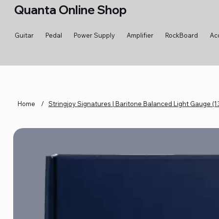
Quanta Online Shop
Guitar
Pedal
Power Supply
Amplifier
RockBoard
Ac
Home
/
Stringjoy Signatures | Baritone Balanced Light Gauge (1