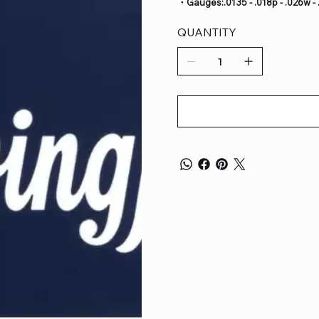
・Gauges:.0135 - .018p - .026w - .
QUANTITY