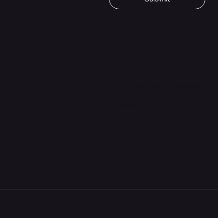
価格
￥1,980
on
​運営元
リシー
Quanta International
・返品について
101-0021 東京都千代田区外神田2-3-6
基づく表記
成田ビル新館4F-B
sales@quanta-intl.jp