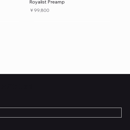
クイックビュー
Royalist Preamp
価格
￥99,800
くお届けします！
クイックビュー
クイックビュー
クイックビュー
 L6 –
 5cm
Flat TRS Cable 30cm
Scout Traditional
RockBoard Hook & Loop Tape – wide –
INE6 HX
在庫なし
2 m / 6.6 ft
価格
￥1,210
在庫なし