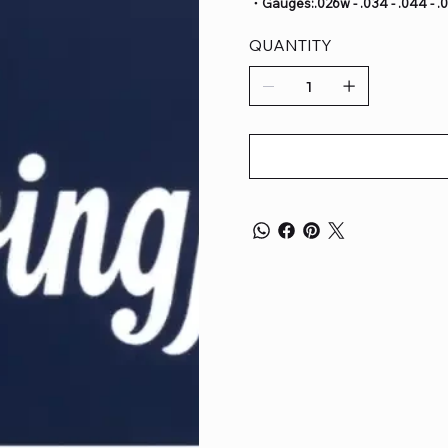
・Gauges:.026w - .034 - .044 - .05
QUANTITY