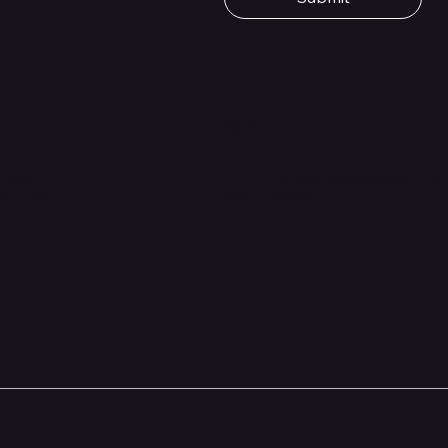
価格
￥1,980
on
​運営元
リシー
Quanta International
・返品について
101-0021 東京都千代田区外神田2-3-6
基づく表記
成田ビル新館4F-B
sales@quanta-intl.jp