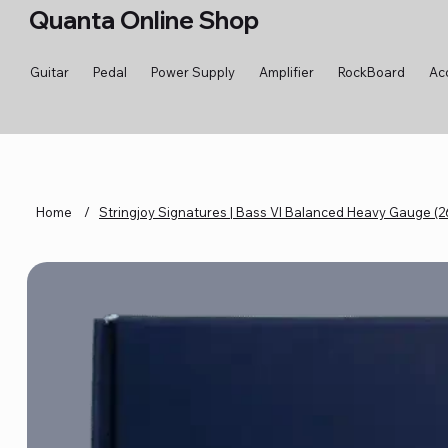
Quanta Online Shop
Guitar
Pedal
Power Supply
Amplifier
RockBoard
Ac
Home
/
Stringjoy Signatures | Bass VI Balanced Heavy Gauge (2