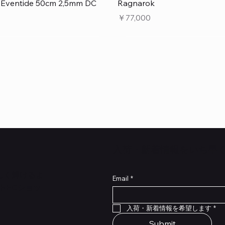
クイックビュー
クイックビュー
e Eventide 50cm 2,5mm DC
Ragnarok
価格
￥77,000
​入荷・新着情報をいち早
らしく輝けるよ
Email
*
トECショッ
クイックビュー
クイックビュー
クイックビュー
クイックビュー
クイックビュー
クイックビュー
 Type NRL RockBoard – For
 Legacy
lat Patch Cables 10cm
RockBoard QuickMount Type
Scout Legacy
Standard Flat Patch Cables
入荷・新着情報を希望します
*
P® Quad Cortex pedal
Pedal Mounting Plate for L
在庫なし
在庫なし
Stomp Pedals
Submit