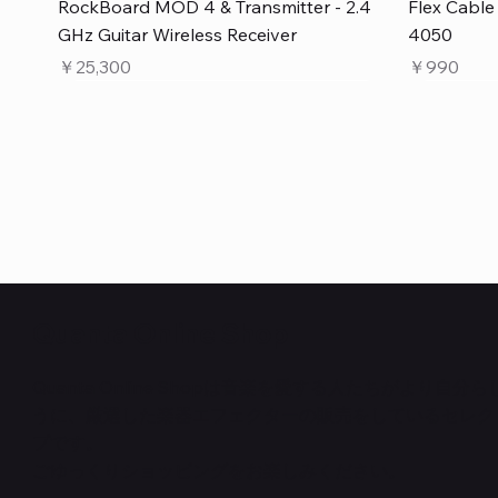
クイックビュー
RockBoard MOD 4 & Transmitter - 2.4
Flex Cabl
GHz Guitar Wireless Receiver
4050
価格
価格
￥25,300
￥990
Quanta Online Shop
Quanta Online Shopは音楽を愛する人たちがより自分
うに、厳選した楽器エフェクターの販売をしているセレク
クイックビュー
クイックビュー
クイックビュー
PedalSafe Type L6 Universal Mounting
Flat TRS Cable 15cm
RockBoard Slider Plug – Chrome
PedalSafe
Law Maker
Standard F
プです。
Plate – For LINE6 HX Stomp pedals
在庫なし
NEURAL DS
在庫なし
在庫なし
ごゆっくりショッピングをお楽しみください。
価格
￥1,100