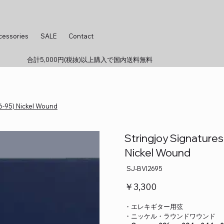
cessories
SALE
Contact
合計5,000円(税抜)以上購入で国内送料無料
6-95) Nickel Wound
Stringjoy Signature
Nickel Wound
SKU：
SJ-BVI2695
SJ-
BVI2695
価
￥3,300
格
・エレキギター用弦
・ニッケル・ラウンドワウンド