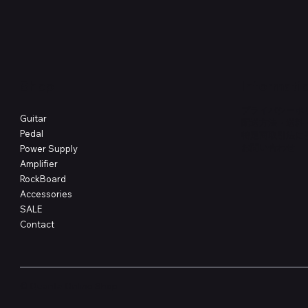
価格
価格
￥4,620
￥8,800
Shop
Informati
プライバシーポ
Guitar
配送方法・送料
Pedal
特定商取引法に
​お問い合わせ
Power Supply
Amplifier
RockBoard
Accessories
SALE
Contact
© Quanta Online Shop