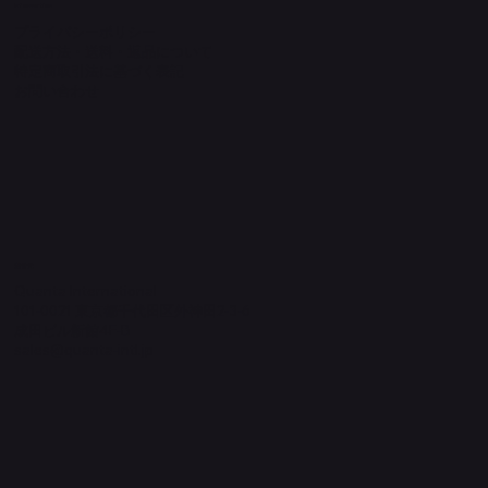
Information
プライバシーポリシー
配送方法・送料・返品について
特定商取引法に基づく表記
​お問い合わせ
​運営元
Quanta International
101-0021 東京都千代田区外神田2-3-6
成田ビル新館4F-B
sales@quanta-intl.jp