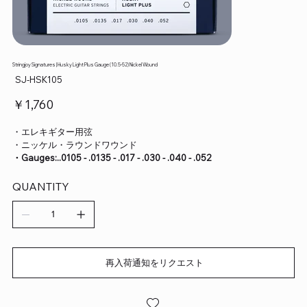
Stringjoy Signatures | Husky Light Plus Gauge (10.5-52) Nickel Wound
SKU：
SJ-HSK105
SJ-
HSK105
価
￥1,760
格
・エレキギター用弦
・ニッケル・ラウンドワウンド
・Gauges:..0105 - .0135 - .017 - .030 - .040 - .052
QUANTITY
再入荷通知をリクエスト