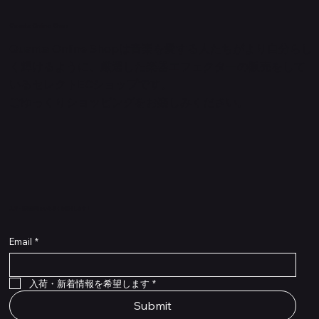
Quanta Online Shop
Quanta Online Shopは音楽を愛する人たちがより自分らし
く輝けるように、厳選した楽器エフェクターの販売をして
いるセレクトECショップです。
ごゆっくりショッピングをお楽しみください。
​入荷・新着情報をいち早くお届けします！
Email
*
Flex Cable Eventide 50cm 2,5mm DC 4050
Ragnarok
Royalist Preamp
PedalSafe Type L6 Universal Mounting Plate –
PedalSafe Type NRL RockBoard – For NEURAL
RockBoard QuickMount Type L6 – Pedal
Flat TRS Cable 30cm
Flat TRS Cable 15cm
Law Maker Legacy
Scout Legacy
Scout Traditional
RockBoard Slider Plug – Chrome
Standard Flat Patch Cables 10cm
Standard Flat Patch Cables 5cm
RockBoard Hook & Loop Tape – wide – 2 m / 6.6
For LINE6 HX Stomp pedals
DSP® Quad Cortex pedal
Mounting Plate for LINE6 HX Stomp Pedals
在庫なし
在庫なし
在庫なし
在庫なし
在庫なし
在庫なし
ft
価格
価格
価格
価格
価格
￥990
￥77,000
￥99,800
￥1,210
￥1,100
在庫なし
価格
価格
価格
￥4,620
￥8,800
￥1,980
入荷・新着情報を希望します
*
Submit