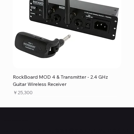
RockBoard MOD 4 & Transmitter - 2.4 GHz
Guitar Wireless Receiver
価格
￥25,300
Quanta Online Shop
Quanta Online Shopは音楽を愛する人たちがより自分らし