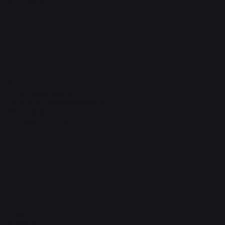
​お問い合わせ
​運営元
Quanta International
101-0021 東京都千代田区外神田2-3-6
成田ビル新館4F-B
sales@quanta-intl.jp
Socials
TikTok
Instagram