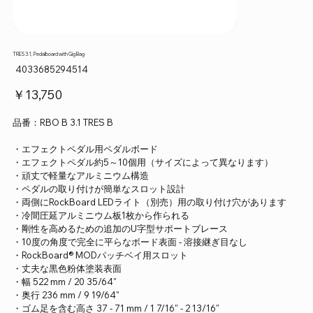
TRES 3.1, Pedalboard with Gig Bag
SKU：
4033685294514
4033685294514
価
￥13,750
格
品番：RBO B 3.1 TRES B
・エフェクトペダル用ペダルボード
・エフェクトペダル約5～10個用（サイズによって異なります）
・頑丈で軽量なアルミニウム構造
・ペダルの取り付けが簡単なスロット設計
・両側にRockBoard LEDライト（別売）用の取り付け穴があります
・冷間圧延アルミニウム板1枚から作られる
・剛性を高めるための追加のU字型サポートブレース
・10度の角度で完全に平らなボード表面 - 溶接継ぎ目なし
・RockBoard® MODパッチベイ用スロット
・丈夫な黒色粉体塗装表面
・幅 522 mm / 20 35/64"
・奥行 236 mm / 9 19/64"
・ゴム足を含む高さ 37 - 71 mm / 1 7/16" - 2 13/16"