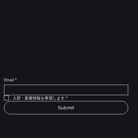
く輝けるように、厳選した楽器エフェクターの販売をして
いるセレクトECショップです。
ごゆっくりショッピングをお楽しみください。
​入荷・新着情報をいち早くお届けします！
Email
*
Flex Cable Eventide 50cm 2,5mm DC 4050
Ragnarok
Royalist Preamp
PedalSafe Type L6 Universal Mounting Plate –
PedalSafe Type NRL RockBoard – For NEURAL
RockBoard QuickMount Type L6 – Pedal
Flat TRS Cable 30cm
Flat TRS Cable 15cm
Law Maker Legacy
Scout Legacy
Scout Traditional
RockBoard Slider Plug – Chrome
Standard Flat Patch Cables 10cm
Standard Flat Patch Cables 5cm
RockBoard Hook & Loop Tape – wide – 2 m / 6.6
For LINE6 HX Stomp pedals
DSP® Quad Cortex pedal
Mounting Plate for LINE6 HX Stomp Pedals
在庫なし
在庫なし
在庫なし
在庫なし
在庫なし
在庫なし
ft
価格
価格
価格
価格
価格
￥990
￥77,000
￥99,800
￥1,210
￥1,100
在庫なし
価格
価格
価格
￥4,620
￥8,800
￥1,980
入荷・新着情報を希望します
*
Submit