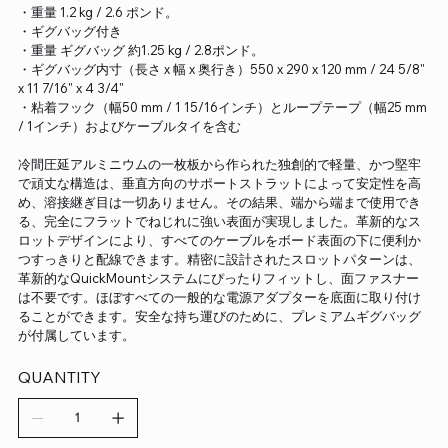
・重量 1.2 kg / 2.6 ポンド。
・ギグバッグ付き
・重量 ギグバッグ 約1.25 kg / 2.8ポンド。
・ギグバッグ内寸（長さ x 幅 x 奥行き）550 x 290 x 120 mm / 24 5/8"
x 11 7/16" x 4 3/4"
・粘着フック（幅50 mm / 1 15/16インチ）とループテープ（幅25 mm
/ 1インチ）およびケーブルタイを含む
冷間圧延アルミニウムの一枚板から作られた独創的で軽量、かつ堅牢
で頑丈な構造は、垂直方向のサポートストラットによって安定性を高
め、溶接継ぎ目は一切ありません。その結果、端から端まで使用でき
る、完全にフラットでねじれに強い表面が実現しました。革新的なス
ロットデザインにより、すべてのケーブルをボード表面の下に便利か
つすっきりと配線できます。精密に設計されたスロットパターンは、
革新的なQuickMountシステムにぴったりフィットし、面ファスナー
は不要です。ほぼすべての一般的な電源アダプターを底面に取り付け
ることができます。安全な持ち運びのために、プレミアムギグバッグ
が付属しています。
QUANTITY