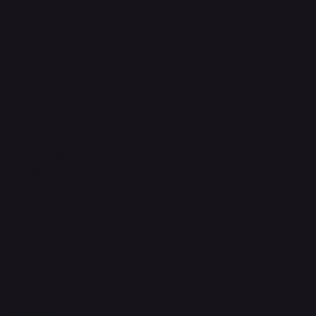
​お問い合わせ
​運営元
Quanta International
101-0021 東京都千代田区外神田2-3-6
成田ビル新館4F-B
sales@quanta-intl.jp
Socials
TikTok
Instagram