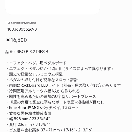
TRES 3.2, Pedalboard with Gig Bag
SKU：
4033685552690
4033685552690
価
￥16,500
格
品番：RBO B 3.2 TRES B
・エフェクトペダル用ペダルボード
・エフェクトペダル約7～12個用（サイズによって異なります）
・頑丈で軽量なアルミニウム構造
・ペダルの取り付けが簡単なスロット設計
・両側にRockBoard LEDライト（別売）用の取り付け穴があります
・冷間圧延アルミニウム板1枚から作られる
・剛性を高めるための追加のU字型サポートブレース
・10度の角度で完全に平らなボード表面 - 溶接継ぎ目なし
・RockBoard® MODパッチベイ用スロット
・丈夫な黒色粉体塗装表面
・幅 598 mm / 23 35/64"
・奥行 236 mm / 9 19/64"
・ゴム足を含む高さ 37 - 71 mm / 1 7/16" - 2 13/16"