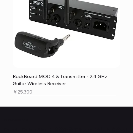
RockBoard MOD 4 & Transmitter - 2.4 GHz
Guitar Wireless Receiver
価格
￥25,300
Quanta Online Shop
Quanta Online Shopは音楽を愛する人たちがより自分らし