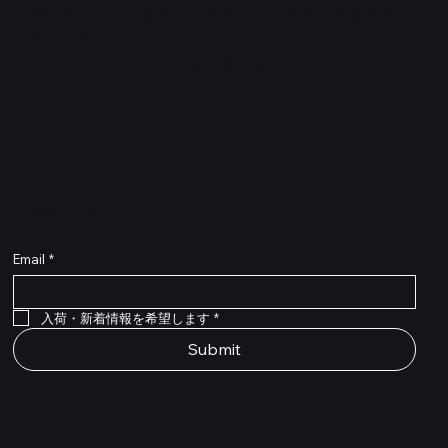
く輝けるように、厳選した楽器エフェクターの販売をして
いるセレクトECショップです。
ごゆっくりショッピングをお楽しみください。
​入荷・新着情報をいち早くお届けします！
Email
*
Flex Cable Eventide 50cm 2,5mm DC 4050
Ragnarok
Royalist Preamp
PedalSafe Type L6 Universal Mounting Plate –
PedalSafe Type NRL RockBoard – For NEURAL
RockBoard QuickMount Type L6 – Pedal
Flat TRS Cable 30cm
Flat TRS Cable 15cm
Law Maker Legacy
Scout Legacy
Scout Traditional
RockBoard Slider Plug – Chrome
Standard Flat Patch Cables 10cm
Standard Flat Patch Cables 5cm
RockBoard Hook & Loop Tape – wide – 2 m / 6.6
For LINE6 HX Stomp pedals
DSP® Quad Cortex pedal
Mounting Plate for LINE6 HX Stomp Pedals
在庫なし
在庫なし
在庫なし
在庫なし
在庫なし
在庫なし
ft
価格
価格
価格
価格
価格
￥990
￥77,000
￥99,800
￥1,210
￥1,100
在庫なし
価格
価格
価格
￥4,620
￥8,800
￥1,980
入荷・新着情報を希望します
*
Submit