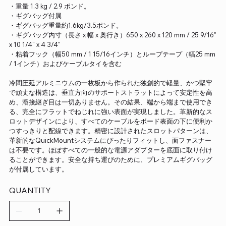
・重量 1.3 kg / 2.9 ポンド。
・ギグバッグ付属
・ギグバッグ重量約1.6kg/3.5ポンド。
・ギグバッグ内寸（長さ x 幅 x 奥行き）650 x 260 x 120 mm / 25 9/16"
x 10 1/4" x 4 3/4"
・粘着フック（幅50 mm / 1 15/16インチ）とループテープ（幅25 mm
/ 1インチ）およびケーブルタイを含む
冷間圧延アルミニウムの一枚板から作られた独創的で軽量、かつ堅牢
で頑丈な構造は、垂直方向のサポートストラットによって安定性を高
め、溶接継ぎ目は一切ありません。その結果、端から端まで使用でき
る、完全にフラットでねじれに強い表面が実現しました。革新的なス
ロットデザインにより、すべてのケーブルをボード表面の下に便利か
つすっきりと配線できます。精密に設計されたスロットパターンは、
革新的なQuickMountシステムにぴったりフィットし、面ファスナー
は不要です。ほぼすべての一般的な電源アダプターを底面に取り付け
ることができます。安全な持ち運びのために、プレミアムギグバッグ
が付属しています。
QUANTITY