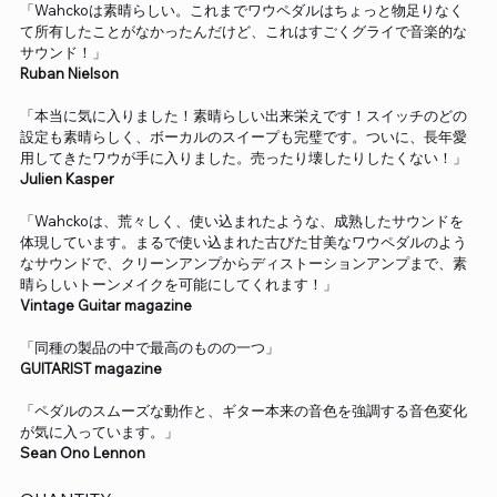
「Wahckoは素晴らしい。これまでワウペダルはちょっと物足りなく
て所有したことがなかったんだけど、これはすごくグライで音楽的な
サウンド！」
Ruban Nielson
「本当に気に入りました！素晴らしい出来栄えです！スイッチのどの
設定も素晴らしく、ボーカルのスイープも完璧です。ついに、長年愛
用してきたワウが手に入りました。売ったり壊したりしたくない！」
Julien Kasper
「Wahckoは、荒々しく、使い込まれたような、成熟したサウンドを
体現しています。まるで使い込まれた古びた甘美なワウペダルのよう
なサウンドで、クリーンアンプからディストーションアンプまで、素
晴らしいトーンメイクを可能にしてくれます！」
Vintage Guitar magazine
「同種の製品の中で最高のものの一つ」
GUITARIST magazine
「ペダルのスムーズな動作と、ギター本来の音色を強調する音色変化
が気に入っています。」
Sean Ono Lennon