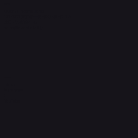
​運営元
Quanta International
101-0021 東京都千代田区外神田2-3-6
成田ビル新館4F-B
sales@quanta-intl.jp
Socials
TikTok
Instagram
X
YouTube