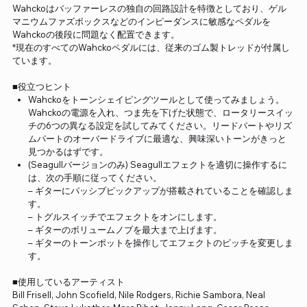
Wahckoはバッファーレスの独自の回路設計を特徴としており、ゲル
マニウムファズボックスなどのインピーダンスに敏感なペダルを
Wahckoの後段に問題なく配置できます。
*現在のすべてのWahckoペダルには、従来のゴム製トレッドが付属し
ています。
■役立つヒント
Wahckoをトーンシェイピングツールとして使ってみましょう。
Wahckoの電源を入れ、つま先を下げた状態で、ロータリースイッ
チの6つの異なる設定を試してみてください。リードパートやリズ
ムパートのオーバードライブに最適な、興味深いトーンがきっと
見つかるはずです。
(Seagullバージョンのみ) Seagullエフェクトを適切に操作するに
は、次の手順に従ってください。
– ギターにパッシブピックアップが搭載されていることを確認しま
す。
– トグルスイッチでエフェクトをオンにします。
– ギターのボリュームノブを最大まで上げます。
– ギターのトーンポットを操作してエフェクトのピッチを変更しま
す。
■使用しているアーティスト
Bill Frisell, John Scofield, Nile Rodgers, Richie Sambora, Neal