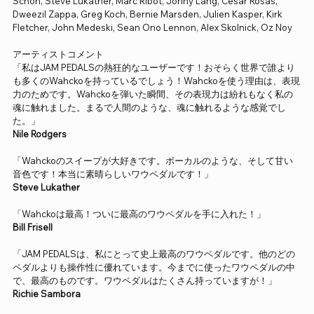
Schon, Steve Lukather, Marc Ribot, Jonny Lang, Cesar Rosas,
Dweezil Zappa, Greg Koch, Bernie Marsden, Julien Kasper, Kirk
Fletcher, John Medeski, Sean Ono Lennon, Alex Skolnick, Oz Noy
アーティストコメント
「私はJAM PEDALSの熱狂的なユーザーです！おそらく世界で誰より
も多くのWahckoを持っているでしょう！Wahckoを使う理由は、表現
力のためです。Wahckoを弾いた瞬間、その表現力は紛れもなく私の
魂に触れました。まるで人間のような、魂に触れるような感覚でし
た。」
Nile Rodgers
「Wahckoのスイープが大好きです。ボーカルのような、そして甘い
音色です！本当に素晴らしいワウペダルです！」
Steve Lukather
「Wahckoは最高！ついに最高のワウペダルを手に入れた！」
Bill Frisell
「JAM PEDALSは、私にとって史上最高のワウペダルです。他のどの
ペダルよりも操作性に優れています。今までに使ったワウペダルの中
で、最高のものです。ワウペダルはたくさん持っていますが！」
Richie Sambora