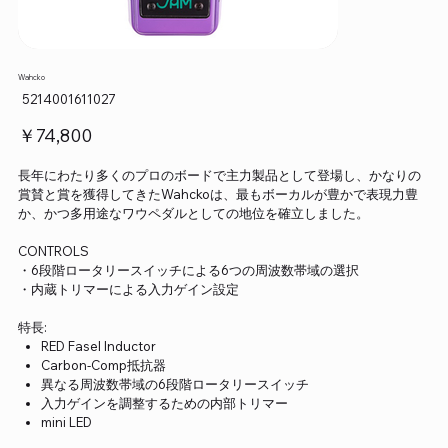
Wahcko
SKU：
5214001611027
5214001611027
価
￥74,800
格
長年にわたり多くのプロのボードで主力製品として登場し、かなりの
賞賛と賞を獲得してきたWahckoは、最もボーカルが豊かで表現力豊
か、かつ多用途なワウペダルとしての地位を確立しました。
CONTROLS
・6段階ロータリースイッチによる6つの周波数帯域の選択
・内蔵トリマーによる入力ゲイン設定
特長:
RED Fasel Inductor
Carbon-Comp抵抗器
異なる周波数帯域の6段階ロータリースイッチ
入力ゲインを調整するための内部トリマー
mini LED