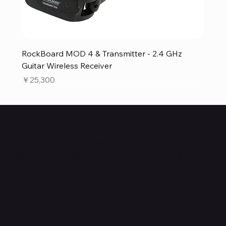
RockBoard MOD 4 & Transmitter - 2.4 GHz
Guitar Wireless Receiver
価格
￥25,300
Quanta Online Shop
Quanta Online Shopは音楽を愛する人たちがより自分らし
く輝けるように、厳選した楽器エフェクターの販売をして
いるセレクトECショップです。
ごゆっくりショッピングをお楽しみください。