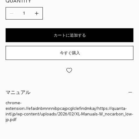
QUANTITY
カートに追加する
今すぐ購入
マニュアル
chrome-
extension://efaidnbmnnnibpcajpcglclefindmkaj/https://quanta-
intl.jp/wp-content/uploads/2026/02/XL-Manuals-W_nocarbon_low-
jp.pdf