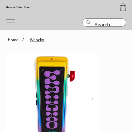
Quanta Online Shop
Home
/
Wahcko