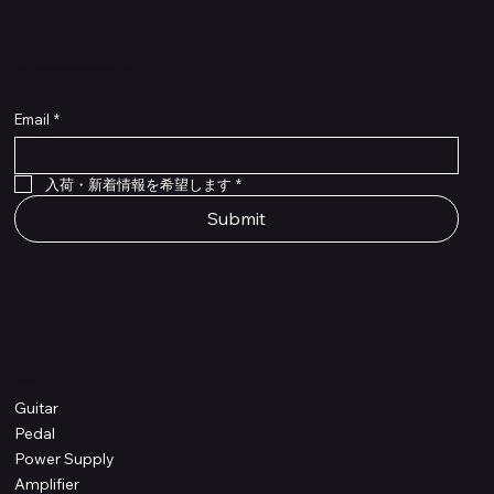
​入荷・新着情報をいち早くお届けします！
Email
*
Flex Cable Eventide 50cm 2,5mm DC 4050
Ragnarok
Royalist Preamp
PedalSafe Type L6 Universal Mounting Plate –
PedalSafe Type NRL RockBoard – For NEURAL
RockBoard QuickMount Type L6 – Pedal
Flat TRS Cable 30cm
Flat TRS Cable 15cm
Law Maker Legacy
Scout Legacy
Scout Traditional
RockBoard Slider Plug – Chrome
Standard Flat Patch Cables 10cm
Standard Flat Patch Cables 5cm
RockBoard Hook & Loop Tape – wide – 2 m / 6.6
For LINE6 HX Stomp pedals
DSP® Quad Cortex pedal
Mounting Plate for LINE6 HX Stomp Pedals
在庫なし
在庫なし
在庫なし
在庫なし
在庫なし
在庫なし
ft
価格
価格
価格
価格
価格
￥990
￥77,000
￥99,800
￥1,210
￥1,100
在庫なし
価格
価格
価格
￥4,620
￥8,800
￥1,980
入荷・新着情報を希望します
*
Submit
Shop
Guitar
Pedal
Power Supply
Amplifier