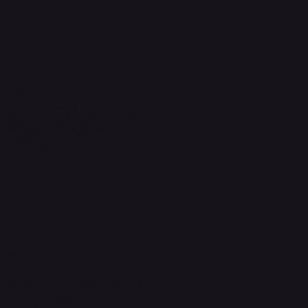
Information
プライバシーポリシー
配送方法・送料・返品について
特定商取引法に基づく表記
​お問い合わせ
​運営元
Quanta International
101-0021 東京都千代田区外神田2-3-6
成田ビル新館4F-B