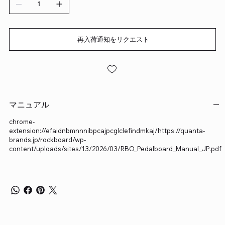
再入荷通知をリクエスト
マニュアル
chrome-
extension://efaidnbmnnnibpcajpcglclefindmkaj/https://quanta-
brands.jp/rockboard/wp-
content/uploads/sites/13/2026/03/RBO_Pedalboard_Manual_JP.pdf