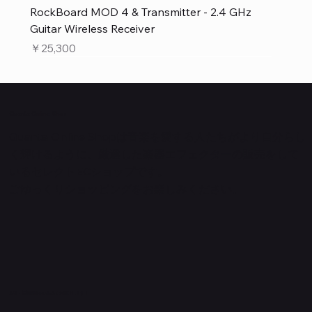
RockBoard MOD 4 & Transmitter - 2.4 GHz
Guitar Wireless Receiver
価格
￥25,300
Quanta Online Shop
Quanta Online Shopは音楽を愛する人たちがより自分らし
く輝けるように、厳選した楽器エフェクターの販売をして
いるセレクトECショップです。
ごゆっくりショッピングをお楽しみください。
​入荷・新着情報をいち早くお届けします！