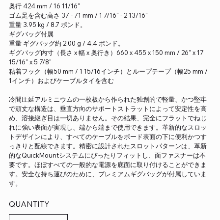
奥行 424 mm / 16 11/16"
ゴム足を含む高さ 37 - 71 mm / 1 7/16" - 2 13/16"
重量 3.95 kg / 8.7 ポンド。
ギグバッグ付属
重量 ギグバッグ約 2.00 g / 4.4 ポンド。
ギグバッグ内寸（長さ x 幅 x 奥行き）660 x 455 x 150 mm / 26" x 17
15/16" x 5 7/8"
粘着フック（幅50 mm / 1 15/16インチ）とループテープ（幅25 mm /
1インチ）およびケーブルタイを含む
冷間圧延アルミニウムの一枚板から作られた独創的で軽量、かつ堅牢
で頑丈な構造は、垂直方向のサポートストラットによって安定性を高
め、溶接継ぎ目は一切ありません。その結果、完全にフラットでねじ
れに強い表面が実現し、端から端まで使用できます。革新的なスロッ
トデザインにより、すべてのケーブルをボード表面の下に便利かつす
っきりと配線できます。精密に設計されたスロットパターンは、革新
的なQuickMountシステムにぴったりフィットし、面ファスナーは不
要です。ほぼすべての一般的な電源を底面に取り付けることができま
す。安全な持ち運びのために、プレミアムギグバッグが付属していま
す。
QUANTITY