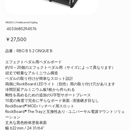
CINQUE 5.2, Pedalboard with Gig Bag
SKU：
4033685294576
4033685294576
価
￥27,500
格
品番：RBO B 5.2 CINQUE B
エフェクトペダル用ペダルボード
約10～20個のエフェクトペダル用（サイズによって異なります）
頑丈で軽量なアルミニウム構造
ペダルの取り付けが簡単なスロット設計
両側にRockBoard LEDライト（別売）用の取り付け穴があります
冷間圧延アルミニウム板1枚から作られる
剛性を高めるための追加のU字型サポートブレース
10度の角度で完全に平らなボード表面 - 溶接継ぎ目なし
RockBoard® MODパッチベイ用スロット
RockBoard® The Trayと互換性あり - ユニバーサル電源マウントソリュ
ーション
丈夫な黒色粉体塗装表面
幅 622 mm / 24 31/64"