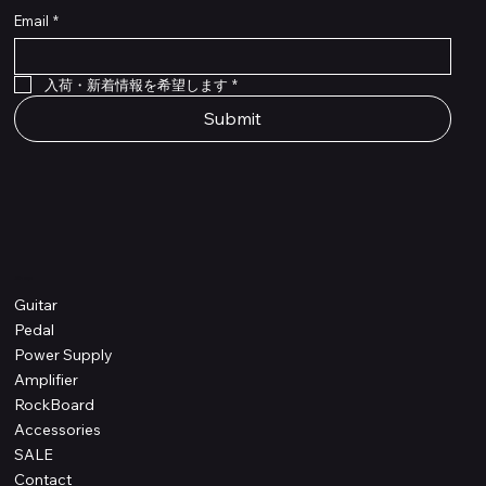
Email
*
Flex Cable Eventide 50cm 2,5mm DC 4050
Ragnarok
Royalist Preamp
PedalSafe Type L6 Universal Mounting Plate –
PedalSafe Type NRL RockBoard – For NEURAL
RockBoard QuickMount Type L6 – Pedal
Flat TRS Cable 30cm
Flat TRS Cable 15cm
Law Maker Legacy
Scout Legacy
Scout Traditional
RockBoard Slider Plug – Chrome
Standard Flat Patch Cables 10cm
Standard Flat Patch Cables 5cm
RockBoard Hook & Loop Tape – wide – 2 m / 6.6
For LINE6 HX Stomp pedals
DSP® Quad Cortex pedal
Mounting Plate for LINE6 HX Stomp Pedals
在庫なし
在庫なし
在庫なし
在庫なし
在庫なし
在庫なし
ft
価格
価格
価格
価格
価格
￥990
￥77,000
￥99,800
￥1,210
￥1,100
在庫なし
価格
価格
価格
￥4,620
￥8,800
￥1,980
入荷・新着情報を希望します
*
Submit
Shop
Guitar
Pedal
Power Supply
Amplifier
RockBoard
Accessories
SALE
Contact