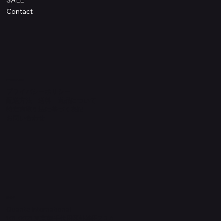
SALE
Contact
Information
プライバシーポリシー
配送方法・送料・返品について
特定商取引法に基づく表記
​お問い合わせ
​運営元
Quanta International
101-0021 東京都千代田区外神田2-3-6