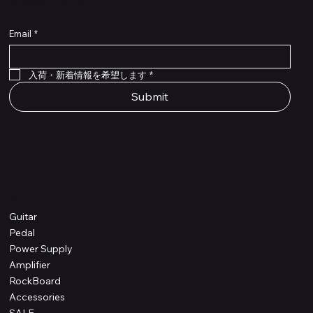
​入荷・新着情報をいち早くお届けします！
Email
*
Flex Cable Eventide 50cm 2,5mm DC 4050
Ragnarok
Royalist Preamp
PedalSafe Type L6 Universal Mounting Plate –
PedalSafe Type NRL RockBoard – For NEURAL
RockBoard QuickMount Type L6 – Pedal
Flat TRS Cable 30cm
Flat TRS Cable 15cm
Law Maker Legacy
Scout Legacy
Scout Traditional
RockBoard Slider Plug – Chrome
Standard Flat Patch Cables 10cm
Standard Flat Patch Cables 5cm
RockBoard Hook & Loop Tape – wide – 2 m / 6.6
For LINE6 HX Stomp pedals
DSP® Quad Cortex pedal
Mounting Plate for LINE6 HX Stomp Pedals
在庫なし
在庫なし
在庫なし
在庫なし
在庫なし
在庫なし
ft
価格
価格
価格
価格
価格
￥990
￥77,000
￥99,800
￥1,210
￥1,100
在庫なし
価格
価格
価格
￥4,620
￥8,800
￥1,980
入荷・新着情報を希望します
*
Submit
Shop
Guitar
Pedal
Power Supply
Amplifier
RockBoard
Accessories