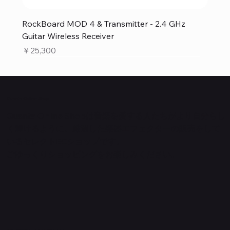
RockBoard MOD 4 & Transmitter - 2.4 GHz
Guitar Wireless Receiver
価格
￥25,300
Quanta Online Shop
Quanta Online Shopは音楽を愛する人たちがより自分らし
く輝けるように、厳選した楽器エフェクターの販売をして
いるセレクトECショップです。
ごゆっくりショッピングをお楽しみください。