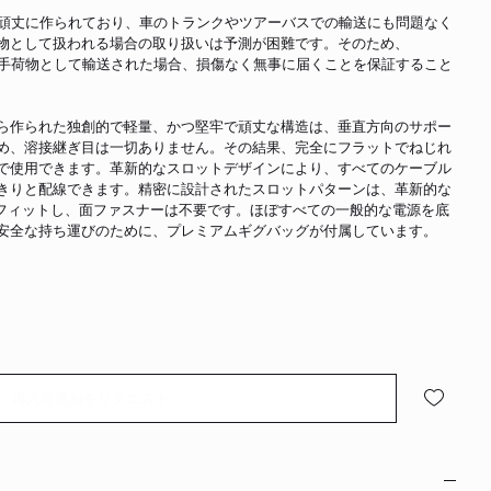
ースは頑丈に作られており、車のトランクやツアーバスでの輸送にも問題なく
物として扱われる場合の取り扱いは予測が困難です。そのため、
で受託手荷物として輸送された場合、損傷なく無事に届くことを保証すること
ら作られた独創的で軽量、かつ堅牢で頑丈な構造は、垂直方向のサポー
め、溶接継ぎ目は一切ありません。その結果、完全にフラットでねじれ
で使用できます。革新的なスロットデザインにより、すべてのケーブル
きりと配線できます。精密に設計されたスロットパターンは、革新的な
ったりフィットし、面ファスナーは不要です。ほぼすべての一般的な電源を底
安全な持ち運びのために、プレミアムギグバッグが付属しています。
再入荷通知をリクエスト