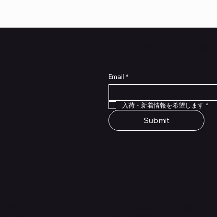
​入荷・新着情報をいち早
らしく輝けるよ
Email
*
トECショッ
クイックビュー
クイックビュー
クイックビュー
クイックビュー
クイックビュー
クイックビュー
 Type NRL RockBoard – For
 Legacy
lat Patch Cables 10cm
RockBoard QuickMount Type
Scout Legacy
Standard Flat Patch Cables
入荷・新着情報を希望します
*
P® Quad Cortex pedal
Pedal Mounting Plate for L
在庫なし
在庫なし
Stomp Pedals
Submit
価格
￥1,980
on
​運営元
リシー
Quanta International
・返品について
101-0021 東京都千代田区外神田2-3-6
基づく表記
成田ビル新館4F-B