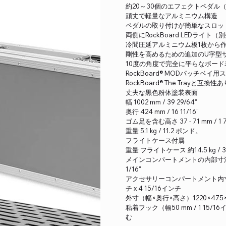
約20～30個のエフェクトペダル
頑丈で軽量なアルミニウム構造
ペダルの取り付けが簡単なスロッ
両側にRockBoard LEDライ
冷間圧延アルミニウム板1枚から
剛性を高めるための追加のU字型
10度の角度で完全に平らなボード表
RockBoard® MODパッチベイ用
RockBoard® The Trayと
丈夫な黒色粉体塗装表面
幅 1002 mm / 39 29/64"
奥行 424 mm / 16 11/16"
ゴム足を含む高さ 37 - 71 mm / 1 7/16
重量 5.1 kg / 11.2 ポンド。
フライトケース付属
重量 フライトケース 約14.5 kg / 
メインコンパートメントの内部寸法（幅 x 奥行き
1/16"
アクセサリーコンパートメント内寸（幅 x 奥
チ x 4 15/16インチ
外寸（幅×奥行×高さ）1220×475×21
粘着フック（幅50 mm / 1 15
む