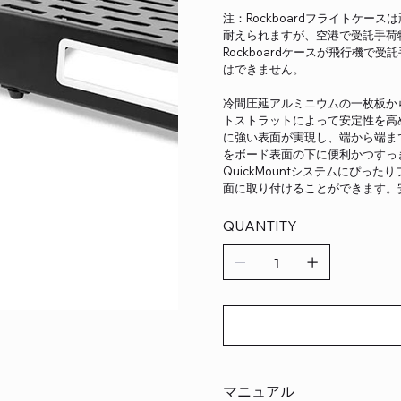
注：Rockboardフライトケ
耐えられますが、空港で受託手荷
Rockboardケースが飛行機
はできません。
冷間圧延アルミニウムの一枚板か
トストラットによって安定性を高
に強い表面が実現し、端から端ま
をボード表面の下に便利かつすっ
QuickMountシステムにぴ
面に取り付けることができます。
QUANTITY
マニュアル