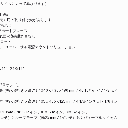
（サイズによって異なります）
ト設計
ト（別売）用の取り付け穴があります
作られる
サポートブレース
面 - 溶接継ぎ目なし
スロット
互換性あり - ユニバーサル電源マウントソリューション
" - 2 13/16"
32.0 ポンド。
 x 高さ）1040 x 435 x 180 mm / 40 15/16" x 17 1/8" x 7
行き x 高さ）105 x 435 x 125 mm / 4 1/8インチ x 17 1/8イン
0mm / 48 1/16インチ×18 1/16インチ×8 1/4インチ
/16インチ）とループテープ（幅25 mm / 1インチ）およびケーブルタイを含