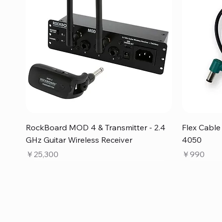
クイックビュー
RockBoard MOD 4 & Transmitter - 2.4
Flex Cabl
GHz Guitar Wireless Receiver
4050
価格
価格
￥25,300
￥990