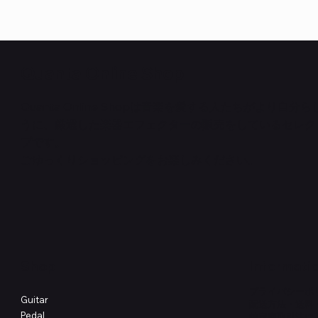
Quanta Online Shop
Quanta Online Shopは音楽を愛する人たちがより自分
うに、厳選した楽器エフェクターの販売をしているセレク
クイックビュー
クイックビュー
クイックビュー
PedalSafe Type L6 Universal Mounting
Flat TRS Cable 15cm
RockBoard Slider Plug – Chrome
PedalSafe
Law Maker
Standard F
プです。
Plate – For LINE6 HX Stomp pedals
在庫なし
NEURAL DS
在庫なし
在庫なし
ごゆっくりショッピングをお楽しみください。
価格
￥1,100
価格
価格
￥4,620
￥8,800
Shop
Informati
プライバシーポ
Guitar
配送方法・送料
Pedal
特定商取引法に