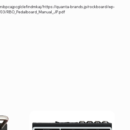
ibpcajpcglclefindmkaj/https://quanta-brands.jp/rockboard/wp-
6/03/RBO_Pedalboard_Manual_JP.pdf