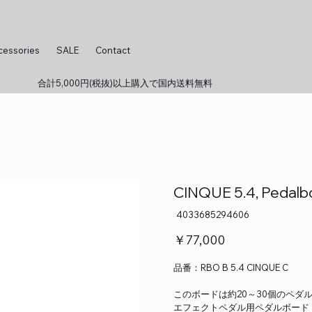
cessories
SALE
Contact
合計5,000円(税抜)以上購入で国内送料無料
CINQUE 5.4, Pedalbo
SKU：
4033685294606
4033685294606
価
￥77,000
格
品番：RBO B 5.4 CINQUE C
このボードは約20～30個のペ
エフェクトペダル用ペダルボード