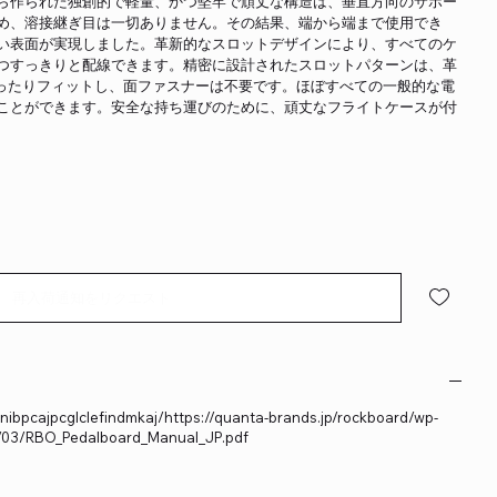
ら作られた独創的で軽量、かつ堅牢で頑丈な構造は、垂直方向のサポー
め、溶接継ぎ目は一切ありません。その結果、端から端まで使用でき
い表面が実現しました。革新的なスロットデザインにより、すべてのケ
つすっきりと配線できます。精密に設計されたスロットパターンは、革
ムにぴったりフィットし、面ファスナーは不要です。ほぼすべての一般的な電
ことができます。安全な持ち運びのために、頑丈なフライトケースが付
再入荷通知をリクエスト
ibpcajpcglclefindmkaj/https://quanta-brands.jp/rockboard/wp-
6/03/RBO_Pedalboard_Manual_JP.pdf