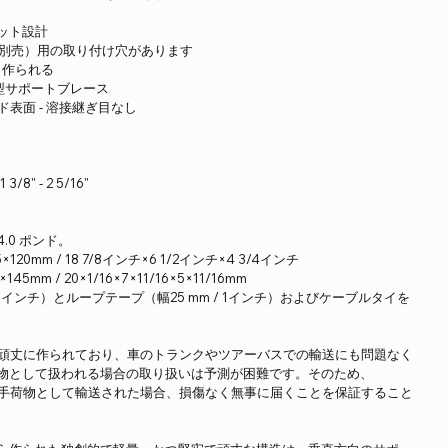
ット設計
イト（別売）用の取り付け穴があります
ら作られる
型サポートブレース
表面 - 溶接継ぎ目なし
/8" - 2 5/16"
4.0 ポンド。
20mm / 18 7/8インチ×6 1/2インチ×4 3/4インチ
mm / 20×1/16×7×11/16×5×11/16mm
5/16インチ）とループテープ（幅25 mm / 1インチ）およびケーブルタイを
ースは頑丈に作られており、車のトランクやツアーバスでの輸送にも問題なく
物として扱われる場合の取り扱いは予測が困難です。そのため、
で受託手荷物として輸送された場合、損傷なく無事に届くことを保証すること