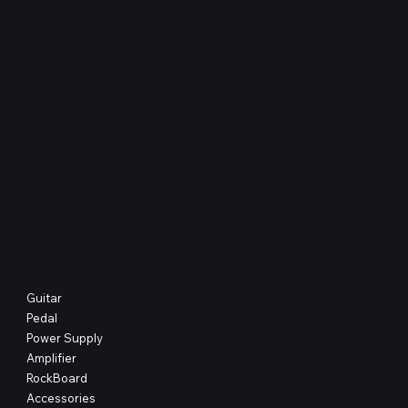
Quanta Online Shop
Quanta Online Shopは音楽を愛する人たちがより自分
うに、厳選した楽器エフェクターの販売をしているセレク
クイックビュー
クイックビュー
クイックビュー
PedalSafe Type L6 Universal Mounting
Flat TRS Cable 15cm
RockBoard Slider Plug – Chrome
PedalSafe
Law Maker
Standard F
プです。
Plate – For LINE6 HX Stomp pedals
在庫なし
NEURAL DS
在庫なし
在庫なし
ごゆっくりショッピングをお楽しみください。
価格
￥1,100
価格
価格
￥4,620
￥8,800
Shop
Informati
プライバシーポ
Guitar
配送方法・送料
Pedal
特定商取引法に
​お問い合わせ
Power Supply
Amplifier
RockBoard
Accessories