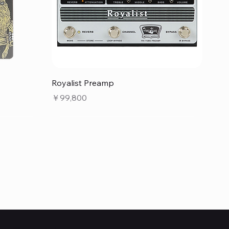
クイックビュー
Royalist Preamp
価格
￥99,800