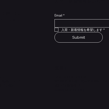
​入荷・新着情報をいち早
らしく輝けるよ
Email
*
トECショッ
クイックビュー
クイックビュー
クイックビュー
クイックビュー
クイックビュー
クイックビュー
 Type NRL RockBoard – For
 Legacy
lat Patch Cables 10cm
RockBoard QuickMount Type
Scout Legacy
Standard Flat Patch Cables
入荷・新着情報を希望します
*
P® Quad Cortex pedal
Pedal Mounting Plate for L
在庫なし
在庫なし
Stomp Pedals
Submit
価格
￥1,980
on
​運営元
リシー
Quanta International
・返品について
101-0021 東京都千代田区外神田2-3-6
基づく表記
成田ビル新館4F-B
sales@quanta-intl.jp