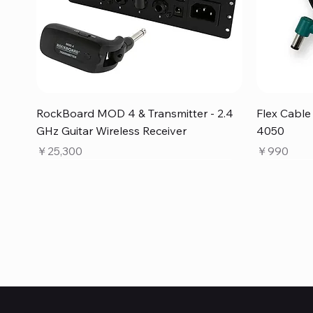
クイックビュー
RockBoard MOD 4 & Transmitter - 2.4
Flex Cabl
GHz Guitar Wireless Receiver
4050
価格
価格
￥25,300
￥990