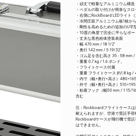
・頑丈で軽量なアルミニウム構造
・ペダルの取り付けが簡単なスロ
・右側にRockBoard LEDラ
・冷間圧延アルミニウム板1枚か
・剛性を高めるための追加のU字
・10度の角度で完全に平らなボード
・丈夫な黒色粉体塗装表面
・幅 470 mm / 18 1/2"
・奥行 142 mm / 5 19/32"
・ゴム足を含む高さ 35 - 58 mm / 1 3
・重量 0.7 kg / 1.6 ポンド。
・フライトケース付属
・重量 フライトケース 約1.8 kg / 
・内寸（幅×奥行×高さ）480×165×1
・外寸（幅×奥行×高さ）510×195×145
・粘着フック（幅50 mm / 1 1
含む
注：Rockboardフライトケ
耐えられますが、空港で受託手荷
Rockboardケースが飛行機
はできません。