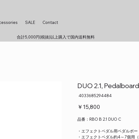
cessories
SALE
Contact
合計5,000円(税抜)以上購入で国内送料無料
DUO 2.1, Pedalboard 
SKU：
4033685294484
4033685294484
価
￥15,800
格
品番：RBO B 2.1 DUO C
・エフェクトペダル用ペダルボー
・エフェクトペダル約4～7個用