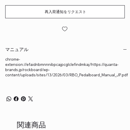
再入荷通知をリクエスト
マニュアル
chrome-
extension://efaidnbmnnnibpcajpcglclefindmkaj/https://quanta-
brands.jp/rockboard/wp-
content/uploads/sites/13/2026/03/RBO_Pedalboard_Manual_JP.pdf
関連商品