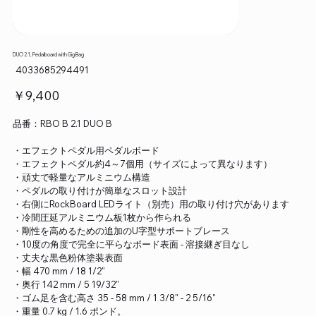
DUO 2.1, Pedalboard with Gig Bag
SKU：
4033685294491
4033685294491
価
￥9,400
格
品番：RBO B 2.1 DUO B
・エフェクトペダル用ペダルボード
・エフェクトペダル約4～7個用（サイズによって異なります）
・頑丈で軽量なアルミニウム構造
・ペダルの取り付けが簡単なスロット設計
・右側にRockBoard LEDライト（別売）用の取り付け穴があります
・冷間圧延アルミニウム板1枚から作られる
・剛性を高めるための追加のU字型サポートブレース
・10度の角度で完全に平らなボード表面 - 溶接継ぎ目なし
・丈夫な黒色粉体塗装表面
・幅 470 mm / 18 1/2"
・奥行 142 mm / 5 19/32"
・ゴム足を含む高さ 35 - 58 mm / 1 3/8" - 2 5/16"
・重量 0.7 kg / 1.6 ポンド。