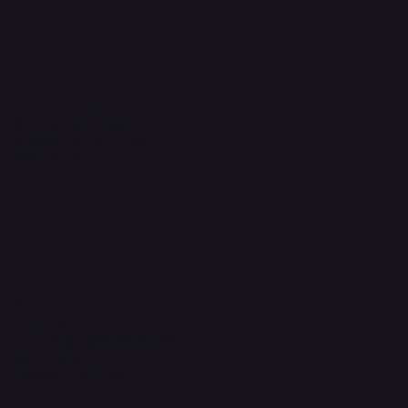
Information
プライバシーポリシー
配送方法・送料・返品について
特定商取引法に基づく表記
​お問い合わせ
​運営元
Quanta International
101-0021 東京都千代田区外神田2-3-6
成田ビル新館4F-B
sales@quanta-intl.jp