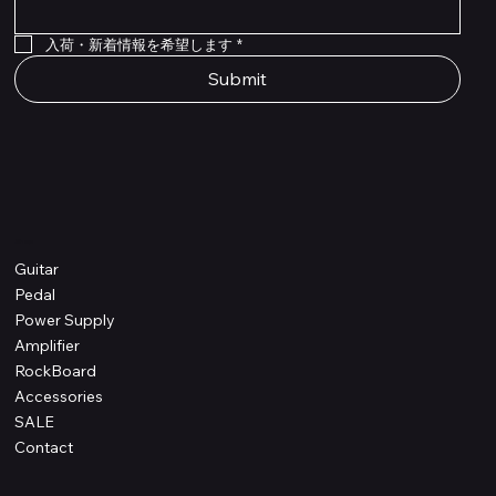
For LINE6 HX Stomp pedals
DSP® Quad Cortex pedal
Mounting Plate for LINE6 HX Stomp Pedals
在庫なし
在庫なし
在庫なし
在庫なし
在庫なし
在庫なし
ft
価格
価格
価格
価格
価格
￥990
￥77,000
￥99,800
￥1,210
￥1,100
在庫なし
価格
価格
価格
￥4,620
￥8,800
￥1,980
入荷・新着情報を希望します
*
Submit
Shop
Guitar
Pedal
Power Supply
Amplifier
RockBoard
Accessories
SALE
Contact