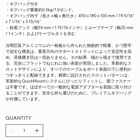
・ギグバッグ付き
・ギグバッグ重量約0.5kg/1.0ポンド。
・ギグバッグ内寸（長さ x 幅 x 奥行き）490 x 180 x 100 mm / 19 5/16"
x 7 1/16" x 3 15/16"
・粘着フック（幅50 mm / 1 15/16インチ）とループテープ（幅25 mm
/ 1インチ）およびケーブルタイを含む
冷間圧延アルミニウムの一枚板から作られた独創的で軽量、かつ堅牢
で頑丈な構造は、垂直方向のサポートストラットによって安定性を高
め、溶接継ぎ目は一切ありません。その結果、端から端まで使用でき
る、完全にフラットでねじれに強い表面が実現しました。革新的なス
ロットデザインにより、すべてのケーブルをボード表面の下に便利か
つすっきりと配線できます。精密に設計されたスロットパターンは、
革新的なQuickMountシステムにぴったりフィットし、面ファスナー
は不要です。ほぼすべての一般的な電源アダプターを底面に取り付け
ることができます。安全な持ち運びのために、プレミアムギグバッグ
が付属しています。
QUANTITY