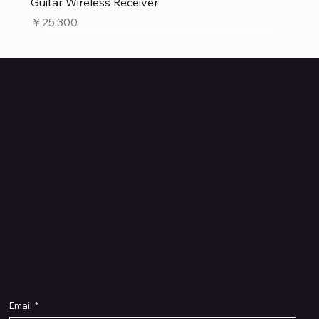
Guitar Wireless Receiver
価格
￥25,300
Quanta Online Shop
Quanta Online Shopは音楽を愛する人たちがより自分らし
く輝けるように、厳選した楽器エフェクターの販売をして
いるセレクトECショップです。
ごゆっくりショッピングをお楽しみください。
​入荷・新着情報をいち早くお届けします！
Email
*
Flex Cable Eventide 50cm 2,5mm DC 4050
Ragnarok
Royalist Preamp
PedalSafe Type L6 Universal Mounting Plate –
PedalSafe Type NRL RockBoard – For NEURAL
RockBoard QuickMount Type L6 – Pedal
Flat TRS Cable 30cm
Flat TRS Cable 15cm
Law Maker Legacy
Scout Legacy
Scout Traditional
RockBoard Slider Plug – Chrome
Standard Flat Patch Cables 10cm
Standard Flat Patch Cables 5cm
RockBoard Hook & Loop Tape – wide – 2 m / 6.6