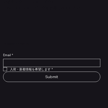
いるセレクトECショップです。
ごゆっくりショッピングをお楽しみください。
​入荷・新着情報をいち早くお届けします！
Email
*
Flex Cable Eventide 50cm 2,5mm DC 4050
Ragnarok
Royalist Preamp
PedalSafe Type L6 Universal Mounting Plate –
PedalSafe Type NRL RockBoard – For NEURAL
RockBoard QuickMount Type L6 – Pedal
Flat TRS Cable 30cm
Flat TRS Cable 15cm
Law Maker Legacy
Scout Legacy
Scout Traditional
RockBoard Slider Plug – Chrome
Standard Flat Patch Cables 10cm
Standard Flat Patch Cables 5cm
RockBoard Hook & Loop Tape – wide – 2 m / 6.6
For LINE6 HX Stomp pedals
DSP® Quad Cortex pedal
Mounting Plate for LINE6 HX Stomp Pedals
在庫なし
在庫なし
在庫なし
在庫なし
在庫なし
在庫なし
ft
価格
価格
価格
価格
価格
￥990
￥77,000
￥99,800
￥1,210
￥1,100
在庫なし
価格
価格
価格
￥4,620
￥8,800
￥1,980
入荷・新着情報を希望します
*
Submit