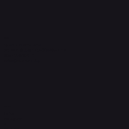
​運営元
Quanta International
101-0021 東京都千代田区外神田2-3-6
成田ビル新館4F-B
sales@quanta-intl.jp
Socials
TikTok
Instagram
X
YouTube