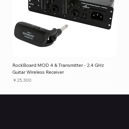
RockBoard MOD 4 & Transmitter - 2.4 GHz
Guitar Wireless Receiver
価格
￥25,300
Quanta Online Shop
Quanta Online Shopは音楽を愛する人たちがより自分らし
く輝けるように、厳選した楽器エフェクターの販売をして