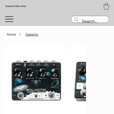
Quanta Online Shop
Home
/
Galactic