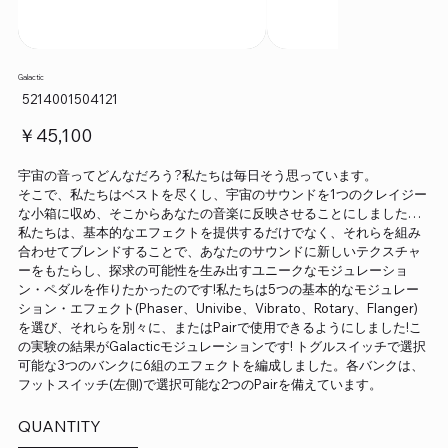
Galactic
SKU：
5214001504121
5214001504121
価
￥45,100
格
宇宙の音ってどんなだろう?私たちは毎日そう思っています。
そこで、私たちはベストを尽くし、宇宙のサウンドを1つのクレイジー
な小箱に収め、そこからあなたの音楽に反映させることにしました…
私たちは、基本的なエフェクトを提供するだけでなく、それらを組み
合わせてブレンドすることで、あなたのサウンドに新しいテクスチャ
ーをもたらし、探求の可能性を生み出すユニークなモジュレーショ
ン・ペダルを作りたかったのです!私たちは5つの基本的なモジュレー
ション・エフェクト(Phaser、Univibe、Vibrato、Rotary、Flanger)
を選び、それらを別々に、またはPairで使用できるようにしました!こ
の実験の結果がGalacticモジュレーションです! トグルスイッチで選択
可能な3つのバンクに6組のエフェクトを編成しました。各バンクは、
フットスイッチ(左側)で選択可能な2つのPairを備えています。
QUANTITY