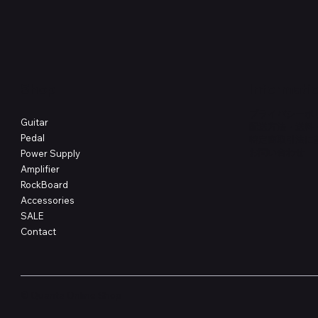
価格
価格
￥4,620
￥8,800
Shop
Informati
プライバシーポ
Guitar
配送方法・送料
Pedal
特定商取引法に
​お問い合わせ
Power Supply
Amplifier
RockBoard
Accessories
SALE
Contact
© Quanta Online Shop