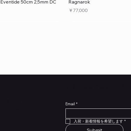
クイックビュー
クイックビュー
e Eventide 50cm 2,5mm DC
Ragnarok
価格
￥77,000
​入荷・新着情報をいち早
らしく輝けるよ
Email
*
トECショッ
クイックビュー
クイックビュー
クイックビュー
クイックビュー
クイックビュー
クイックビュー
 Type NRL RockBoard – For
 Legacy
lat Patch Cables 10cm
RockBoard QuickMount Type
Scout Legacy
Standard Flat Patch Cables
入荷・新着情報を希望します
*
P® Quad Cortex pedal
Pedal Mounting Plate for L
在庫なし
在庫なし
Stomp Pedals
Submit