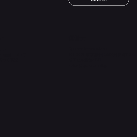
価格
￥1,980
on
​運営元
リシー
Quanta International
・返品について
101-0021 東京都千代田区外神田2-3-6
基づく表記
成田ビル新館4F-B
sales@quanta-intl.jp