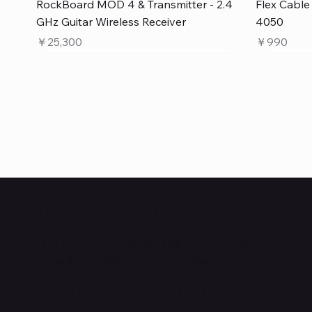
クイックビュー
RockBoard MOD 4 & Transmitter - 2.4
Flex Cabl
GHz Guitar Wireless Receiver
4050
価格
価格
￥25,300
￥990
Quanta Online Shop
Quanta Online Shopは音楽を愛する人たちがより自分
うに、厳選した楽器エフェクターの販売をしているセレク
クイックビュー
クイックビュー
クイックビュー
PedalSafe Type L6 Universal Mounting
Flat TRS Cable 15cm
RockBoard Slider Plug – Chrome
PedalSafe
Law Maker
Standard F
プです。
Plate – For LINE6 HX Stomp pedals
在庫なし
NEURAL DS
在庫なし
在庫なし
ごゆっくりショッピングをお楽しみください。
価格
￥1,100