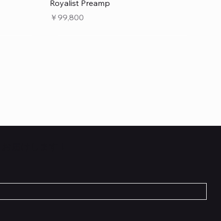
クイックビュー
Royalist Preamp
価格
￥99,800
くお届けします！
クイックビュー
クイックビュー
クイックビュー
 L6 –
 5cm
Flat TRS Cable 30cm
Scout Traditional
RockBoard Hook & Loop Tape – wide –
INE6 HX
在庫なし
2 m / 6.6 ft
価格
￥1,210
在庫なし