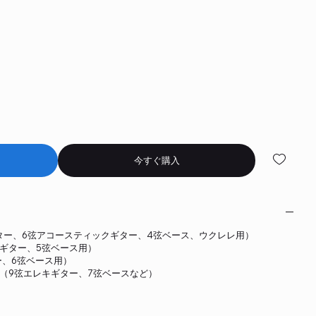
今すぐ購入
キギター、6弦アコースティックギター、4弦ベース、ウクレレ用）
レキギター、5弦ベース用）
ター、6弦ベース用）
ララージ（9弦エレキギター、7弦ベースなど）