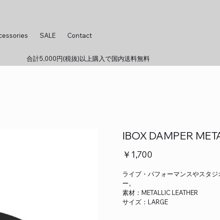
cessories
SALE
Contact
合計5,000円(税抜)以上購入で国内送料無料
IBOX DAMPER META
価
￥1,700
格
ライブ・パフォーマンスやスタジ
ー。
素材：METALLIC LEATHER
サイズ：LARGE