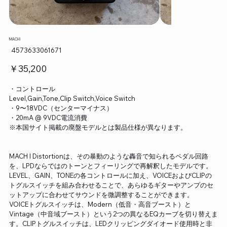
MACH I
SKU：
4573633061671
4573633061671
価
￥35,200
格
・コントロール
Level,Gain,Tone,Clip Switch,Voice Switch
・9〜18VDC（センターマイナス）
・20mA @ 9VDC電流消費
※本国サイト掲載の廃盤モデルとは製品仕様が異なります。
MACH I Distortionは、その暴動のような轟音で知られるペダル回路
を、LPDならではのトーンとフィーリングで再解釈したモデルです。
LEVEL、GAIN、TONEの各コントロールに加え、VOICEおよびCLIPの
トグルスイッチを組み合わせることで、あらゆるギターやアンプのセ
ットアップに合わせてサウンドを微調整することができます。
VOICEトグルスイッチは、Modern（低音・高音ブースト）と
Vintage（中音域ブースト）という2つの異なるEQカーブを切り替えま
す。CLIPトグルスイッチは、LEDクリッピングダイオード使用時と非