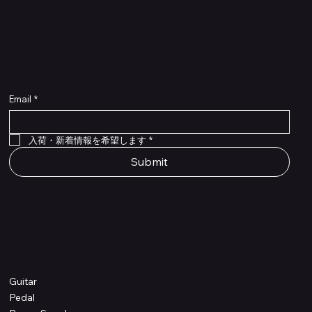
​入荷・新着情報をいち早くお届けします！
Email
*
Flex Cable Eventide 50cm 2,5mm DC 4050
Ragnarok
Royalist Preamp
PedalSafe Type L6 Universal Mounting Plate –
PedalSafe Type NRL RockBoard – For NEURAL
RockBoard QuickMount Type L6 – Pedal
Flat TRS Cable 30cm
Flat TRS Cable 15cm
Law Maker Legacy
Scout Legacy
Scout Traditional
RockBoard Slider Plug – Chrome
Standard Flat Patch Cables 10cm
Standard Flat Patch Cables 5cm
RockBoard Hook & Loop Tape – wide – 2 m / 6.6
For LINE6 HX Stomp pedals
DSP® Quad Cortex pedal
Mounting Plate for LINE6 HX Stomp Pedals
在庫なし
在庫なし
在庫なし
在庫なし
在庫なし
在庫なし
ft
価格
価格
価格
価格
価格
￥990
￥77,000
￥99,800
￥1,210
￥1,100
在庫なし
価格
価格
価格
￥4,620
￥8,800
￥1,980
入荷・新着情報を希望します
*
Submit
Shop
Guitar
Pedal