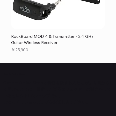
RockBoard MOD 4 & Transmitter - 2.4 GHz
Guitar Wireless Receiver
価格
￥25,300
Quanta Online Shop
Quanta Online Shopは音楽を愛する人たちがより自分らし
く輝けるように、厳選した楽器エフェクターの販売をして
いるセレクトECショップです。
ごゆっくりショッピングをお楽しみください。