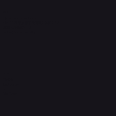
​運営元
Quanta International
101-0021 東京都千代田区外神田2-3-6
成田ビル新館4F-B
sales@quanta-intl.jp
Socials
TikTok
Instagram
X
YouTube