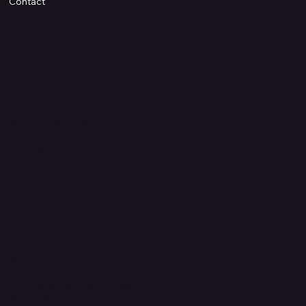
Contact
Information
プライバシーポリシー
配送方法・送料・返品について
特定商取引法に基づく表記
​お問い合わせ
​運営元
Quanta International
101-0021 東京都千代田区外神田2-3-6
成田ビル新館4F-B