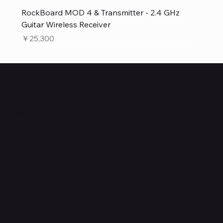
RockBoard MOD 4 & Transmitter - 2.4 GHz
Guitar Wireless Receiver
価格
￥25,300
Quanta Online Shop
Quanta Online Shopは音楽を愛する人たちがより自分らし
く輝けるように、厳選した楽器エフェクターの販売をして
いるセレクトECショップです。
ごゆっくりショッピングをお楽しみください。
​入荷・新着情報をいち早くお届けします！