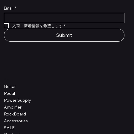
Email
*
Flex Cable Eventide 50cm 2,5mm DC 4050
Ragnarok
Royalist Preamp
PedalSafe Type L6 Universal Mounting Plate –
PedalSafe Type NRL RockBoard – For NEURAL
RockBoard QuickMount Type L6 – Pedal
Flat TRS Cable 30cm
Flat TRS Cable 15cm
Law Maker Legacy
Scout Legacy
Scout Traditional
RockBoard Slider Plug – Chrome
Standard Flat Patch Cables 10cm
Standard Flat Patch Cables 5cm
RockBoard Hook & Loop Tape – wide – 2 m / 6.6
For LINE6 HX Stomp pedals
DSP® Quad Cortex pedal
Mounting Plate for LINE6 HX Stomp Pedals
在庫なし
在庫なし
在庫なし
在庫なし
在庫なし
在庫なし
ft
価格
価格
価格
価格
価格
￥990
￥77,000
￥99,800
￥1,210
￥1,100
在庫なし
価格
価格
価格
￥4,620
￥8,800
￥1,980
入荷・新着情報を希望します
*
Submit
Shop
Guitar
Pedal
Power Supply
Amplifier
RockBoard
Accessories
SALE