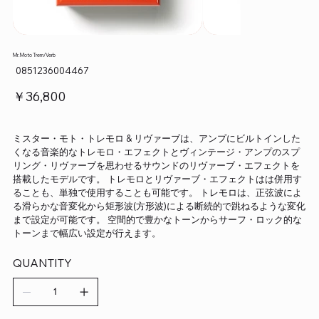
Mr.Moto Trem/Verb
SKU：
0851236004467
0851236004467
価
￥36,800
格
ミスター・モト・トレモロ & リヴァーブは、アンプにビルトインした
くなる音楽的なトレモロ・エフェクトとヴィンテージ・アンプのスプ
リング・リヴァーブを思わせるサウンドのリヴァーブ・エフェクトを
搭載したモデルです。 トレモロとリヴァーブ・エフェクトはは併用す
ることも、単独で使用することも可能です。 トレモロは、正弦波によ
る滑らかな音変化から矩形波(方形波)による断続的で跳ねるような変化
まで設定が可能です。 空間的で豊かなトーンからサーフ・ロック的な
トーンまで幅広い設定が行えます。
QUANTITY