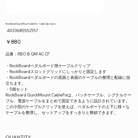
RockBoard QuickMount Cable Fix – Cable Clips 5 pcs
SKU：
4033685552157
4033685552157
価
￥880
格
品番：RBO B QM AC CF
・RockBoardペダルボード用ケーブルクリップ
・RockBoardスロットグリッドにしっかりと固定します
・RockBoardペダルボードの底面と表面のケーブルの整理と配線に役
立ちます。
・5個セット
RockBoard QuickMount CableFixは、パッチケーブル、シグナルケー
ブル、電源ケーブルをまとめて固定できるように設計されています。
この小型のケーブルクリップを使えば、ペダルボードの上下に様々な
ケーブルを整理し、セットアップをすっきりと整頓できます。
QUANTITY