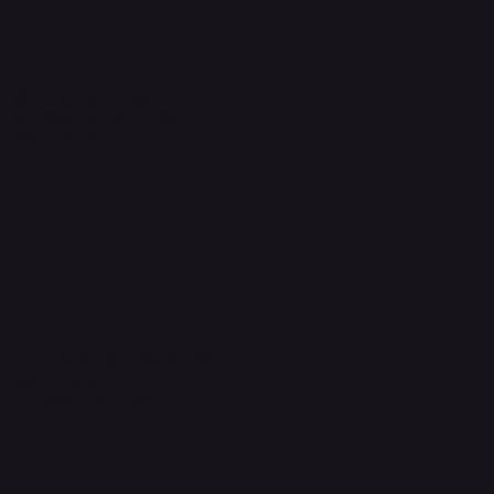
Information
プライバシーポリシー
配送方法・送料・返品について
特定商取引法に基づく表記
​お問い合わせ
​運営元
Quanta International
101-0021 東京都千代田区外神田2-3-6
成田ビル新館4F-B
sales@quanta-intl.jp