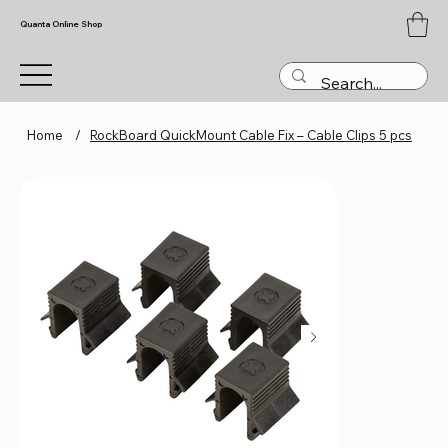
Quanta Online Shop
Home
/
RockBoard QuickMount Cable Fix – Cable Clips 5 pcs