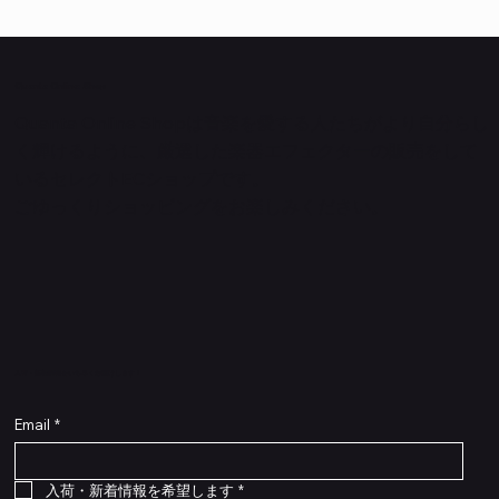
Quanta Online Shop
Quanta Online Shopは音楽を愛する人たちがより自分らし
く輝けるように、厳選した楽器エフェクターの販売をして
いるセレクトECショップです。
ごゆっくりショッピングをお楽しみください。
​入荷・新着情報をいち早くお届けします！
Email
*
Flex Cable Eventide 50cm 2,5mm DC 4050
Ragnarok
Royalist Preamp
PedalSafe Type L6 Universal Mounting Plate –
PedalSafe Type NRL RockBoard – For NEURAL
RockBoard QuickMount Type L6 – Pedal
Flat TRS Cable 30cm
Flat TRS Cable 15cm
Law Maker Legacy
Scout Legacy
Scout Traditional
RockBoard Slider Plug – Chrome
Standard Flat Patch Cables 10cm
Standard Flat Patch Cables 5cm
RockBoard Hook & Loop Tape – wide – 2 m / 6.6
For LINE6 HX Stomp pedals
DSP® Quad Cortex pedal
Mounting Plate for LINE6 HX Stomp Pedals
在庫なし
在庫なし
在庫なし
在庫なし
在庫なし
在庫なし
ft
価格
価格
価格
価格
価格
￥990
￥77,000
￥99,800
￥1,210
￥1,100
在庫なし
価格
価格
価格
￥4,620
￥8,800
￥1,980
入荷・新着情報を希望します
*